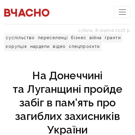
субота, 8 серпня 2026 р.
суспільство
переселенці
бізнес
війна
гранти
корупція
нардепи
відео
спецпроєкти
На Донеччині
та Луганщині пройде
забіг в пам’ять про
загиблих захисників
України