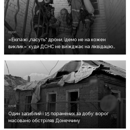
09:00
«Екіпажі „пасуть“ дрони, їдемо не на кожен
виклик»: куди ДСНС не виїжджає на ліквідацію
надзвичайних ситуацій у Краматорську
та Слов’янську
07:08
Один загиблий і 15 поранених за добу: ворог
масовано обстріляв Донеччину