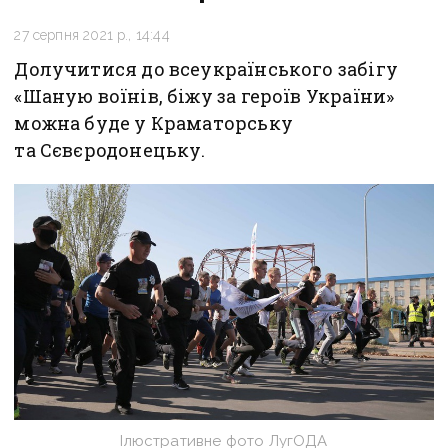
27 серпня 2021 р., 14:44
Долучитися до всеукраїнського забігу
«Шаную воїнів, біжу за героїв України»
можна буде у Краматорську
та Сєвєродонецьку.
Ілюстративне фото ЛугОДА