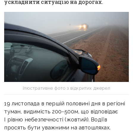
ускладнити ситуацію на дорогах.
Ілюстративне фото з відкритих джерел
19 листопада в першій половині дня в регіоні
туман, видимість 200−500м, що відповідає
I рівню небезпечності (жовтий). Водіїв
просять бути уважними на автошляхах.