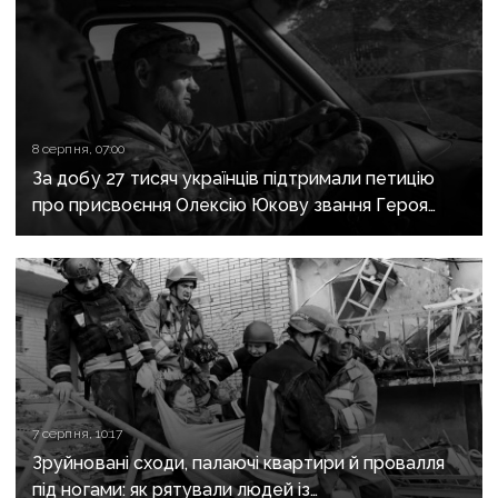
8 серпня, 07:00
За добу 27 тисяч українців підтримали петицію
про присвоєння Олексію Юкову звання Героя
України посмертно
7 серпня, 10:17
Зруйновані сходи, палаючі квартири й провалля
під ногами: як рятували людей із