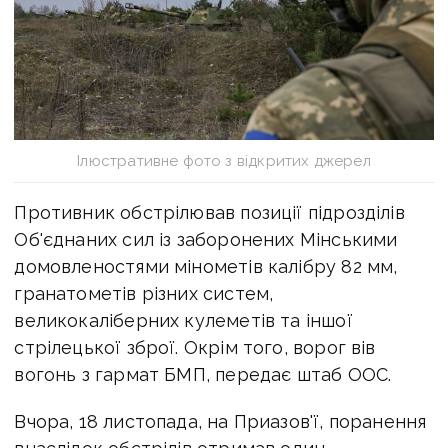
Ілюстративне фото з відкритих джерел
Противник обстрілював позиції підрозділів
Об'єднаних сил із заборонених Мінськими
домовленостями мінометів калібру 82 мм,
гранатометів різних систем,
великокаліберних кулеметів та іншої
стрілецької зброї. Окрім того, ворог вів
вогонь з гармат БМП, передає штаб ООС.
Вчора, 18 листопада, на Приазов'ї, поранення