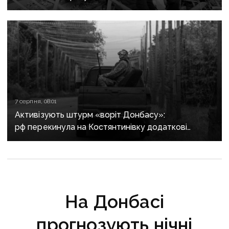
багатоповерхівки в Краматорську
7 серпня, 08:01
Активізують штурм «воріт Донбасу»:
рф перекинула на Костянтинівку додаткові
підрозділи й поновила атаки тритонними
авіабомбами
На Донбасі
прогнозують нічні