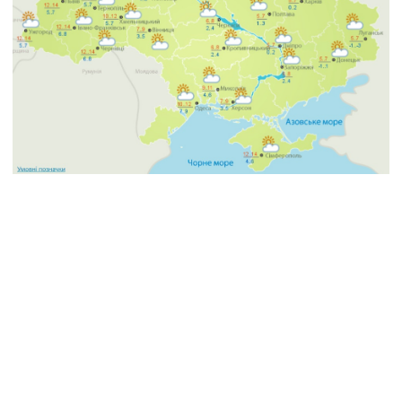
новини Донбасу
погода
синоптики
Укргідрометцентр
ПОДІЛИТИСЯ У СОЦМЕРЕЖАХ: