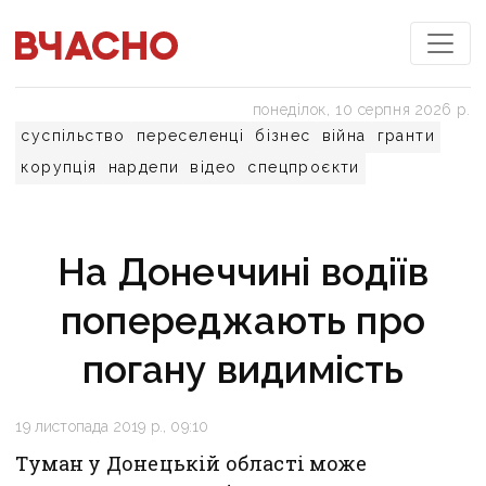
понеділок, 10 серпня 2026 р.
суспільство
переселенці
бізнес
війна
гранти
корупція
нардепи
відео
спецпроєкти
На Донеччині водіїв
попереджають про
погану видимість
19 листопада 2019 р., 09:10
Туман у Донецькій області може