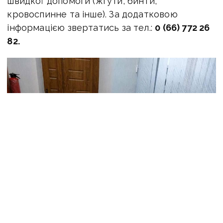
швидкої допомоги (жгути, бинти,
кровоспинне та інше). За додатковою
інформацією звертатись за тел.:
0 (66) 772 26
82.