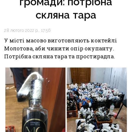
громади: потрібна
скляна тара
28 лютого 2022 р., 17:56
У місті масово виготовляють коктейлі
Молотова, аби чинити опір окупанту.
Потрібна скляна тара та простирадла.