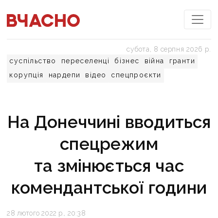
субота, 8 серпня 2026 р.
суспільство
переселенці
бізнес
війна
гранти
корупція
нардепи
відео
спецпроєкти
На Донеччині вводиться
спецрежим
та змінюється час
комендантської години
28 лютого 2022 р., 20:38