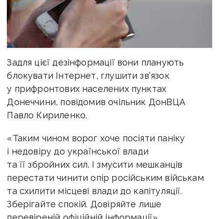
Задля цієї дезінформації вони планують
блокувати Інтернет, глушити зв’язок
у прифронтових населених пунктах
Донеччини, повідомив очільник ДонВЦА
Павло Кириленко.
«Таким чином ворог хоче посіяти паніку
і недовіру до української влади
та її збройних сил. І змусити мешканців
перестати чинити опір російським військам
та схилити місцеві влади до капітуляції.
Зберігайте спокій. Довіряйте лише
перевіреній офіційній інформації».