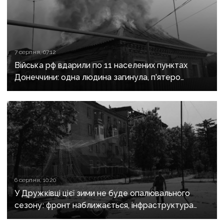
7 серпня, 07:12
Війська рф вдарили по 11 населених пунктах
Донеччини: одна людина загинула, п’ятеро
поранені
6 серпня, 10:20
У Дружківці цієї зими не буде опалювального
сезону: фронт наближається, інфраструктура
критично зруйнована