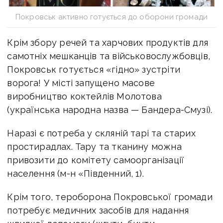
Покровськ активно готується до оборони громади
Крім збору речей та харчових продуктів для
самотніх мешканців та військовослужбовців,
Покровськ готується «гідно» зустріти
ворога! У місті запущено масове
виробництво коктейлів Молотова
(українська народна назва — Бандера-Смузі).
Наразі є потреба у скляній тарі та старих
простирадлах. Тару та тканину можна
привозити до комітету самоорганізації
населення (м-н «Південний, 1).
Крім того, тероборона Покровської громади
потребує медичних засобів для надання