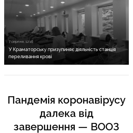
7 серпня, 12:16
У Краматорську призупиняє діяльність станція
переливання крові
Пандемія коронавірусу
далека від
завершення — ВООЗ