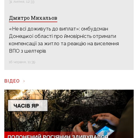
31 липня, 12:33
Дмитро Михальов
«Не всі доживуть до виплат»: омбудсман
Донецької області про ймовірність отримати
компенсації за житло та реакцію на виселення
ВПО з шелтерів
16 червня, 11:39
ВІДЕО