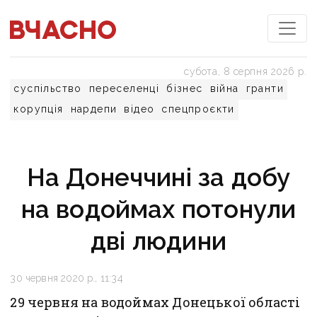
субота, 8 серпня 2026 р.
суспільство
переселенці
бізнес
війна
гранти
корупція
нардепи
відео
спецпроєкти
На Донеччині за добу
на водоймах потонули
дві людини
30 червня 2020 р., 11:34
29 червня на водоймах Донецької області