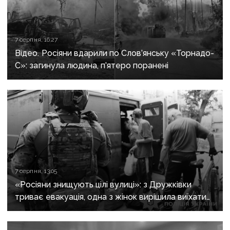
7 серпня, 16:27
Відео. Росіяни вдарили по Слов’янську «Торнадо-
С»: загинула людина, п’ятеро поранені
7 серпня, 13:05
«Росіяни знищують цілі вулиці»: з Дружківки
триває евакуація, одна з жінок вирішила виїхати
після загибелі чоловіка