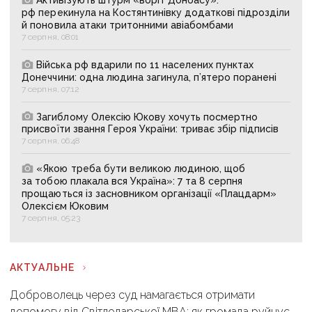
рф перекинула на Костянтинівку додаткові підрозділи
й поновила атаки тритонними авіабомбами
7 серпня, 08:01
Війська рф вдарили по 11 населених пунктах
Донеччини: одна людина загинула, п’ятеро поранені
7 серпня, 07:12
Загиблому Олексію Юкову хочуть посмертно
присвоїти звання Героя України: триває збір підписів
7 серпня, 06:48
«Якою треба бути великою людиною, щоб
за тобою плакала вся Україна»: 7 та 8 серпня
прощаються із засновником організації «Плацдарм»
Олексієм Юковим
7 серпня, 05:23
АКТУАЛЬНЕ
Доброволець через суд намагається отримати
допомогу від Світлодарської МВА: як громада руйнує