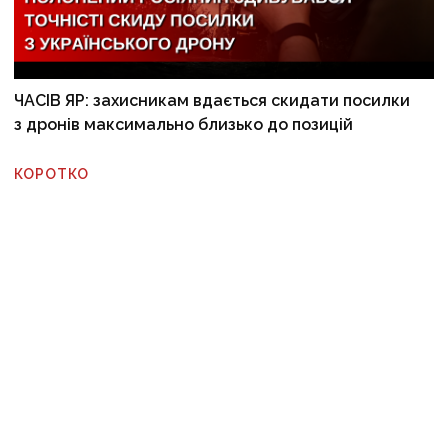
ЧАСІВ ЯР: захисникам вдається скидати посилки
з дронів максимально близько до позицій
КОРОТКО
Єкатеринбург на росії, що за 2 тис. км від України,
під атакою добрих БпЛА.
7 серпня, 06:17
Генсек ООН засудив масовані атаки РФ по Києву,
але вважає «ескалацією» далекобійні удари України
по Росії
7 серпня, 06:17