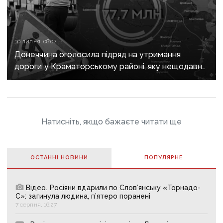
30 липня, 08:02
Донеччина оголосила підряд на утримання
дороги у Краматорському районі, яку нещодавно
вже ремонтували
Натисніть, якщо бажаєте читати ще
ОСТАННІ НОВИНИ
ПОПУЛЯРНE
Відео. Росіяни вдарили по Слов’янську «Торнадо-
С»: загинула людина, п’ятеро поранені
7 серпня, 16:27