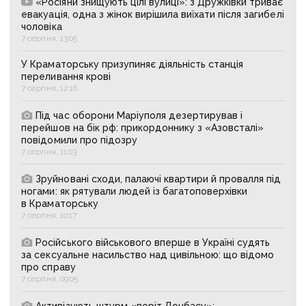
«Росіяни знищують цілі вулиці»: з Дружківки триває
евакуація, одна з жінок вирішила виїхати після загибелі
чоловіка
7 серпня, 13:05
У Краматорську призупиняє діяльність станція
переливання крові
7 серпня, 12:16
Під час оборони Маріуполя дезертирував і
перейшов на бік рф: прикордоннику з «Азовсталі»
повідомили про підозру
7 серпня, 11:03
Зруйновані сходи, палаючі квартири й провалля під
ногами: як рятували людей із багатоповерхівки
в Краматорську
7 серпня, 10:17
Російського військового вперше в Україні судять
за сексуальне насильство над цивільною: що відомо
про справу
7 серпня, 09:05
Активізують штурм «воріт Донбасу»: