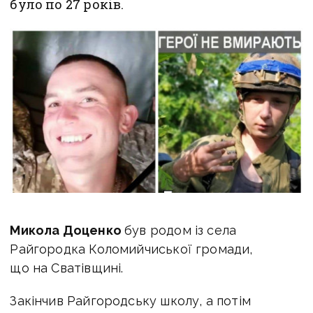
було по 27 років.
Микола Доценко
був родом із села
Райгородка Коломийчиської громади,
що на Сватівщині.
Закінчив Райгородську школу, а потім