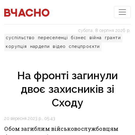
субота, 8 серпня 2026 р.
суспільство
переселенці
бізнес
війна
гранти
корупція
нардепи
відео
спецпроєкти
На фронті загинули
двоє захисників зі
Сходу
20 вересня 2023 р., 05:43
Обом загиблим військовослужбовцям