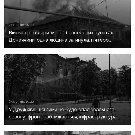
7 серпня, 07:12
Війська рф вдарили по 11 населених пунктах
Донеччини: одна людина загинула, п’ятеро
поранені
6 серпня, 10:20
У Дружківці цієї зими не буде опалювального
сезону: фронт наближається, інфраструктура
критично зруйнована