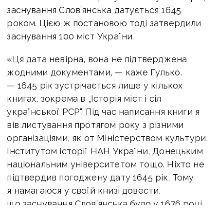
заснування Слов’янська датується 1645
роком. Цією ж постановою тоді затвердили
заснування 100 міст України.
«Ця дата невірна, вона не підтверджена
жодними документами, — каже Гулько.
— 1645 рік зустрічається лише у кількох
книгах, зокрема в „Історія міст і сіл
української РСР“.
Під час написання книги я
вів листування протягом року з різними
організаціями, як от Міністерством культури,
Інститутом історії НАН України, Донецьким
національним університетом тощо. Ніхто не
підтвердив погоджену дату 1645 рік. Т
ому
я намагаюся у своїй книзі довести,
що заснування Слов’янська було у 1676 році,
тобто на 31 рік пізніше.
».