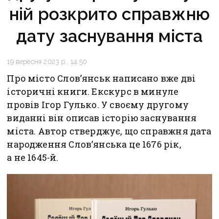
ній розкрито справжню
дату заснування міста
19 вересня 2023 р., 14:50
Про місто Слов’янськ написано вже дві
історичні книги. Екскурс в минуле
провів Ігор Гулько. У своєму другому
виданні він описав історію заснування
міста. Автор стверджує, що справжня дата
народження Слов’янська це 1676 рік,
а не 1645-й.