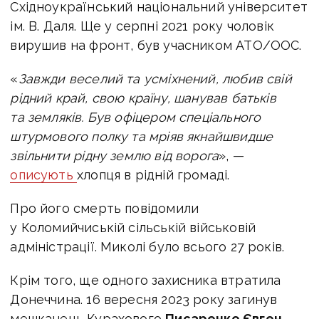
Східноукраїнський національний університет
ім. В. Даля. Ще у серпні 2021 року чоловік
вирушив на фронт, був учасником АТО/ООС.
«
Завжди веселий та усміхнений, любив свій
рідний край, свою країну, шанував батьків
та земляків. Був офіцером спеціального
штурмового полку та мріяв якнайшвидше
звільнити рідну землю від ворога
», —
описують
хлопця в рідній громаді.
Про його смерть повідомили
у Коломийчиській сільській військовій
адміністрації. Миколі було всього 27 років.
Крім того, ще одного захисника втратила
Донеччина. 1
6 вересня 2023 року загинув
мешканець Курахового
Писаренко Євген
.