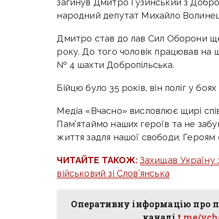
загинув Дмитро Гузинський з Добро
народний депутат Михайло Волинец
Дмитро став до лав Сил Оборони ще
року. До того чоловік працював на 
№ 4 шахти Добропільська.
Бійцю було 35 років, він поліг у боях
Медіа «Вчасно» висловлює щирі спів
Пам’ятаймо наших героїв та не забу
життя задля нашої свободи. Героям 
ЧИТАЙТЕ ТАКОЖ:
Захищав Україну з
військовий зі Слов’янська
Оперативну інформацію про п
каналі
t.me/vc