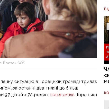
В
: Восток SOS
Ч
с
м
зпечну ситуацію в Торецькій громаді триває
ином, за останні два тижні до більш
К
и 97 дітей з 70 родин,
повідомляє
Торецька