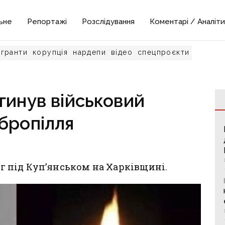
ьне
Репортажі
Розслідування
Коментарі / Аналіти
гранти
корупція
нардепи
відео
спецпроєкти
гинув військовий
бропілля
ліг під Куп’янськом на Харківщині.