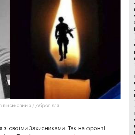
в військовий з Добропілля
зі своїми Захисниками. Так на фронті