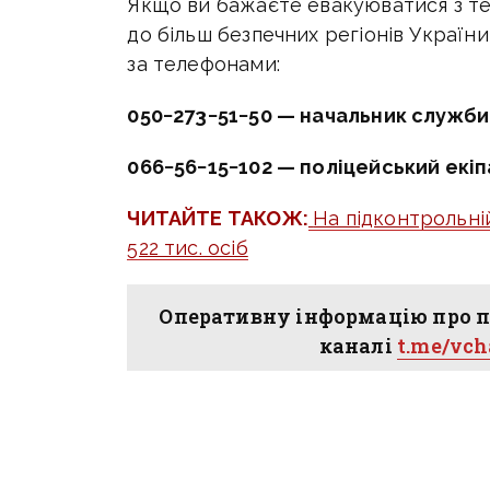
Якщо ви бажаєте евакуюватися з те
до більш безпечних регіонів Україн
за телефонами:
050−273−51−50 — начальник служби
066−56−15−102 — поліцейський екіп
ЧИТАЙТЕ ТАКОЖ:
На підконтрольні
522 тис. осіб
Оперативну інформацію про п
каналі
t.me/vc
війна
Торецька громада
евакуація