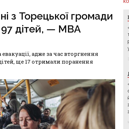
маторському
КО
ують» слабкі
ні з Торецької громади
97 дітей, — МВА
евакуації, адже за час вторгнення
 дітей, ще 17 отримали поранення