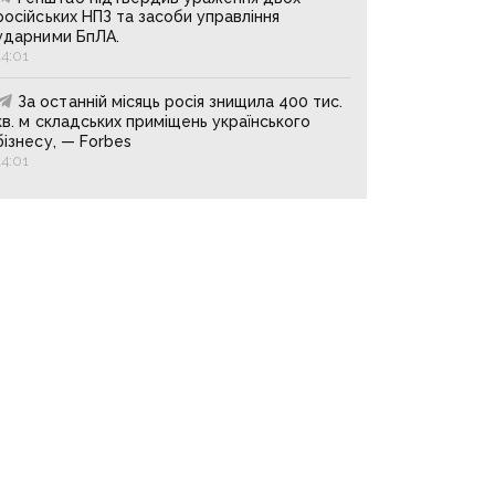
російських НПЗ та засоби управління
ударними БпЛА.
14:01
За останній місяць росія знищила 400 тис.
кв. м складських приміщень українського
бізнесу, — Forbes
14:01