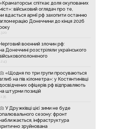
«Краматорськ спіткає доля окупованих
міст»: військовий оглядач про те,
чи вдасться армії рф захопити останню
агломерацію Донеччини до кінця 2026
року
13:20
Черговий воєнний злочин рф:
на Донеччині розстріляли українського
військовополоненого
12:43
«Щодня по три групи просуваються
вглиб на пів кілометра»: у Костянтинівці
досвідчених офіцерів рф відправляють
на штурми позицій
11:35
У Дружківці цієї зими не буде
опалювального сезону: фронт
наближається, інфраструктура
критично зруйнована