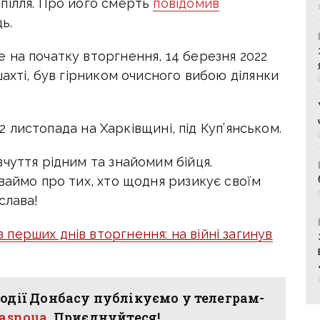
пілля. Про його смерть
повідомив
ь.
 на початку вторгнення, 14 березня 2022
шахті, був гірником очисного вибою ділянки
 2 листопада на Харківщині, під Куп’янськом.
чуття рідним та знайомим бійця.
ваймо про тих, хто щодня ризикує своїм
слава!
 перших днів вторгнення: на війні загинув
одії Донбасу публікуємо у телеграм-
hasnoua
. Приєднуйтеся!