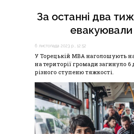
критично зруйнована
на Кра
«промац
За останні два тиж
ділянки
евакуювали 
6 листопада 2023 р., 12:52
У Торецькій МВА наголошують на 
на території громади загинуло 6
різного ступеню тяжкості.