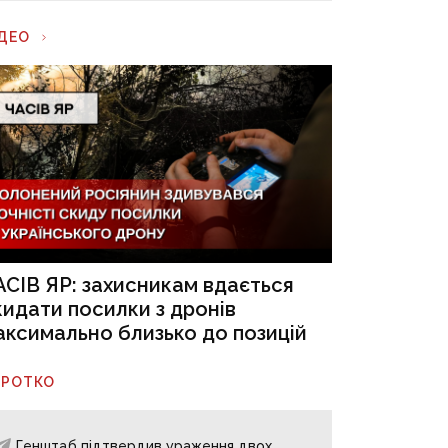
ІДЕО
АСІВ ЯР: захисникам вдається
кидати посилки з дронів
аксимально близько до позицій
ОРОТКО
Генштаб підтвердив ураження двох