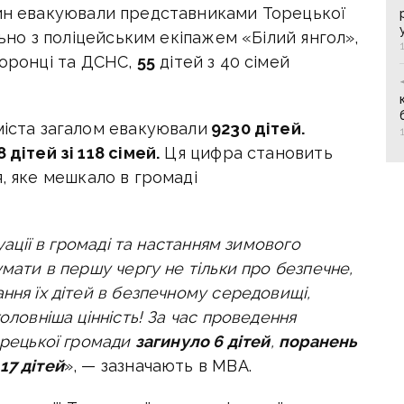
ин евакуювали представниками Торецької
ільно з поліцейським екіпажем «Білий янгол»,
хоронці та ДСНС,
55
дітей з 40 сімей
міста загалом евакуювали
9230 дітей.
8 дітей зі 118 сімей.
Ця цифра становить
, яке мешкало в громаді
туації в громаді та настанням зимового
умати в першу чергу не тільки про безпечне,
ння їх дітей в безпечному середовищі,
оловніша цінність! За час проведення
орецької громади
загинуло 6 дітей
,
поранень
17 дітей
», — зазначають в МВА.