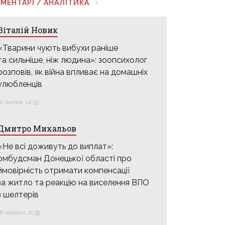
МЕНТАРІ / АНАЛІТИКА
Віталій Новик
«Тварини чують вибухи раніше
та сильніше, ніж людина»: зоопсихолог
розповів, як війна впливає на домашніх
улюбленців
31 липня, 12:33
Дмитро Михальов
«Не всі доживуть до виплат»:
омбудсман Донецької області про
ймовірність отримати компенсації
за житло та реакцію на виселення ВПО
з шелтерів
16 червня, 11:39