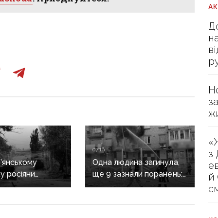
А
Д
н
в
р
Н
з
ж
«
07:16
з
’янському
Одна людина загинула,
е
у росіяни
ще 9 зазнали поранень:
й
 в тил і
воєнні злочини
с
ють ворожий
рф на Донеччині