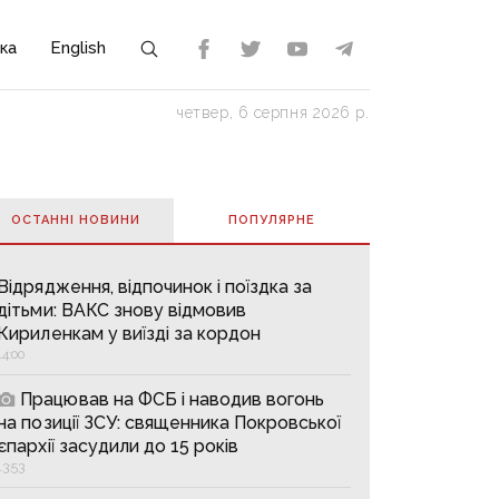
ка
English
четвер, 6 серпня 2026 р.
ОСТАННІ НОВИНИ
ПОПУЛЯРНE
Відрядження, відпочинок і поїздка за
дітьми: ВАКС знову відмовив
Кириленкам у виїзді за кордон
14:00
Працював на ФСБ і наводив вогонь
на позиції ЗСУ: священника Покровської
єпархії засудили до 15 років
13:53