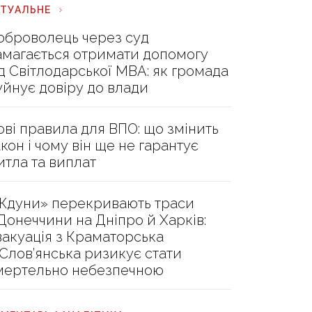
КТУАЛЬНЕ
оброволець через суд
амагається отримати допомогу
ід Світлодарської МВА: як громада
уйнує довіру до влади
ові правила для ВПО: що змінить
акон і чому він ще не гарантує
итла та виплат
Ждуни» перекривають траси
 Донеччини на Дніпро й Харків:
вакуація з Краматорська
 Слов’янська ризикує стати
мертельно небезпечною