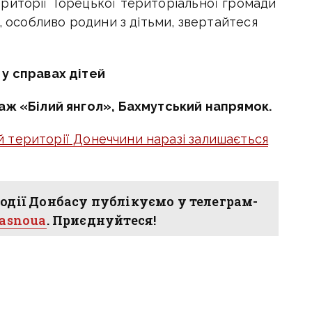
риторії Торецької територіальної громади
и, особливо родини з дітьми, звертайтеся
 у справах дітей
аж «Білий янгол», Бахмутський напрямок.
й території Донеччини наразі залишається
одії Донбасу публікуємо у телеграм-
hasnoua
. Приєднуйтеся!
примусова евакуація дітей