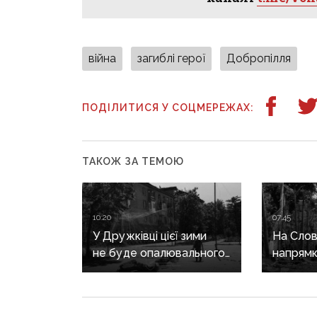
війна
загиблі герої
Добропілля
ПОДІЛИТИСЯ У СОЦМЕРЕЖАХ:
ТАКОЖ ЗА ТЕМОЮ
10:20
07:45
У Дружківці цієї зими
На Слов
не буде опалювального
напрямк
сезону: фронт
заходять
наближається,
коригу
інфраструктура
вогонь,