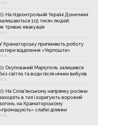
10:20
На підконтрольній Україні Донеччині
залишаються 115 тисяч людей:
як триває евакуація
09:54
У Краматорську припиняють роботу
чотири відділення «Укрпошти»
08:46
Окупований Маріуполь залишився
без світла та води після нічних вибухів
08:36
На Слов’янському напрямку росіяни
заходять в тил і коригують ворожий
вогонь, на Краматорському
«промацують» слабкі ділянки
07:45