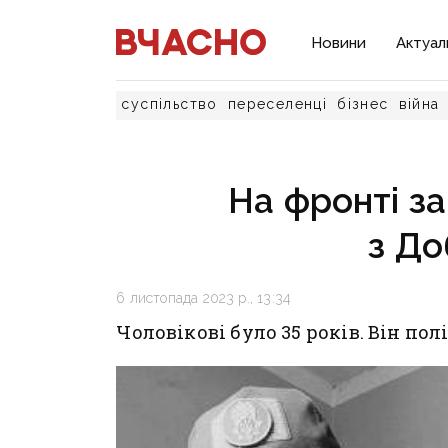
Новини
Актуал
суспільство
переселенці
бізнес
війна
На фронті за
з До
6 листопада 2023 р., 13:34
Чоловікові було 35 років. Він по