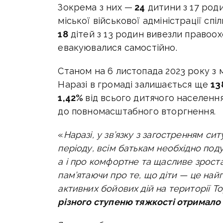
Зокрема з них —
24
дитини з 17 род
міської військової адміністрації сп
18
дітей з 13 родин вивезли правоо
евакуювалися самостійно.
Станом на 6 листопада 2023 року з 
Наразі в громаді залишається ще
13
1,42%
від всього дитячого населення
до повномасштабного вторгнення.
«
Наразі, у зв’язку з загостренням си
періоду, всім батькам необхідно под
а і про комфортне та щасливе зроста
пам’ятаючи про те, що діти — це найг
активних бойових дій на території Т
різного ступеню тяжкості отримало 