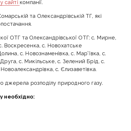
у сайті
компанії.
омарській та Олександрівській ТГ, які
постачання.
ої ОТГ та Олександрівської ОТГ: с. Мирне,
, с. Воскресенка, с. Новохатське
лина, с. Новознаменівка, с. Мар’ївка, с.
 Друга, с. Микільське, с. Зелений Брід, с.
 Новоалександрівка, с. Єлизаветівка.
ого джерела розподілу природного газу.
у необхідно:
вих приладах та на газопроводі