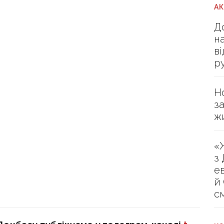
А
Д
н
в
р
Н
з
ж
«
з
е
й
с