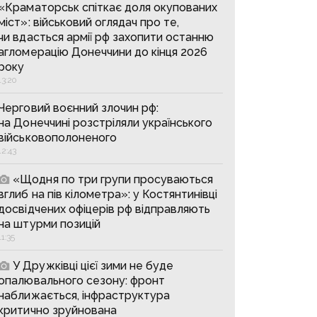
«Краматорськ спіткає доля окупованих
міст»: військовий оглядач про те,
чи вдасться армії рф захопити останню
агломерацію Донеччини до кінця 2026
року
13:20
Черговий воєнний злочин рф:
на Донеччині розстріляли українського
військовополоненого
12:43
«Щодня по три групи просуваються
вглиб на пів кілометра»: у Костянтинівці
досвідчених офіцерів рф відправляють
на штурми позицій
11:35
У Дружківці цієї зими не буде
опалювального сезону: фронт
наближається, інфраструктура
критично зруйнована