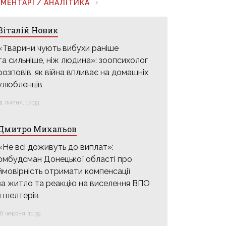
МЕНТАРІ / АНАЛІТИКА
Віталій Новик
«Тварини чують вибухи раніше
та сильніше, ніж людина»: зоопсихолог
розповів, як війна впливає на домашніх
улюбленців
31 липня, 12:33
Дмитро Михальов
«Не всі доживуть до виплат»:
омбудсман Донецької області про
ймовірність отримати компенсації
за житло та реакцію на виселення ВПО
з шелтерів
16 червня, 11:39