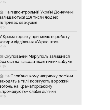
10:20
На підконтрольній Україні Донеччині
залишаються 115 тисяч людей:
як триває евакуація
09:54
У Краматорську припиняють роботу
чотири відділення «Укрпошти»
08:46
Окупований Маріуполь залишився
без світла та води після нічних вибухів
08:36
На Слов’янському напрямку росіяни
заходять в тил і коригують ворожий
вогонь, на Краматорському
«промацують» слабкі ділянки
07:45