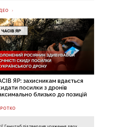
ІДЕО
АСІВ ЯР: захисникам вдається
кидати посилки з дронів
аксимально близько до позицій
ОРОТКО
Генштаб підтвердив ураження двох