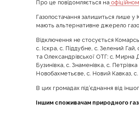
Про це повідомляється на
офіційном
Газопостачання залишиться лише у К
мають альтернативне джерело газо
Відключення не стосується Комарськ
с. Iскра, с. Пiддубне, с. Зелений Гай
та Олександрівської ОТГ: с. Мирна До
Бузинівка, с. Знаменівка, с. Петрівка
Новобахметьєве, с. Новий Кавказ, с.
В цих громадах під’єднання від інш
Іншим споживачам природного газ
1. Перекрити газові крани на газо
до приладів.