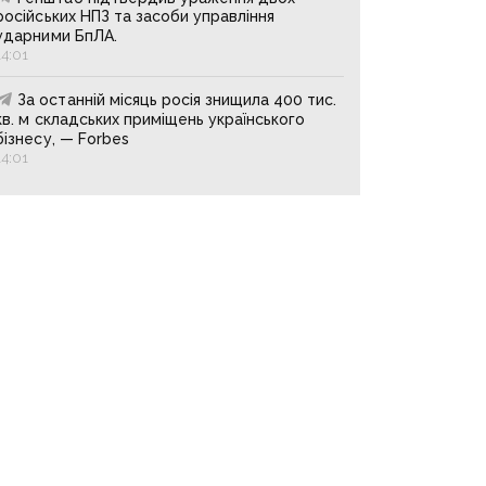
російських НПЗ та засоби управління
ударними БпЛА.
14:01
За останній місяць росія знищила 400 тис.
кв. м складських приміщень українського
бізнесу, — Forbes
14:01