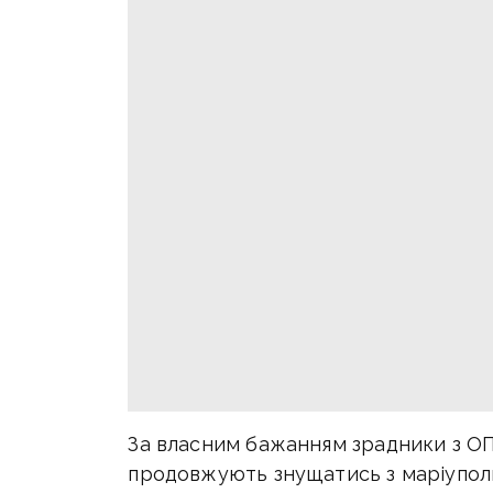
За власним бажанням зрадники з ОП
продовжують знущатись з маріупольц