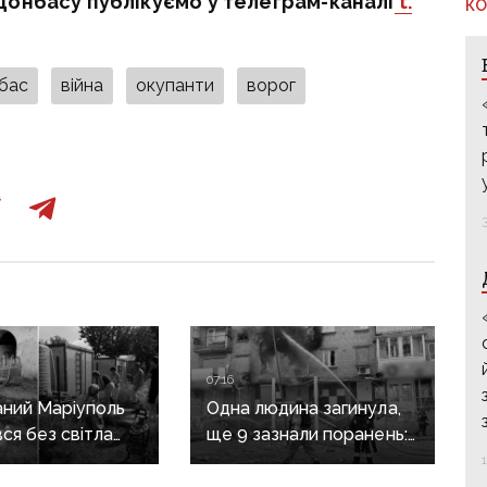
Донбасу публікуємо у телеграм-каналі
t.
КО
бас
війна
окупанти
ворог
07:16
ний Маріуполь
Одна людина загинула,
ся без світла
ще 9 зазнали поранень:
після нічних
воєнні злочини
рф на Донеччині