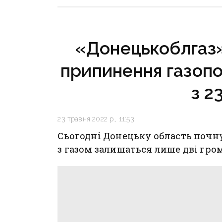
інфраструктура
критично зруйнована
«Донецькоблгаз»
припинення газопо
з 2
23 травня 2022 р., 11:53
Сьогодні Донецьку область почну
з газом залишаться лише дві гро