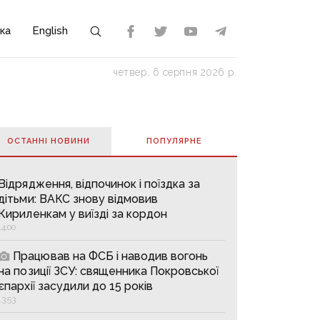
ка
English
четвер, 6 серпня 2026 р.
ОСТАННІ НОВИНИ
ПОПУЛЯРНE
Відрядження, відпочинок і поїздка за
дітьми: ВАКС знову відмовив
Кириленкам у виїзді за кордон
14:00
Працював на ФСБ і наводив вогонь
на позиції ЗСУ: священника Покровської
єпархії засудили до 15 років
13:53