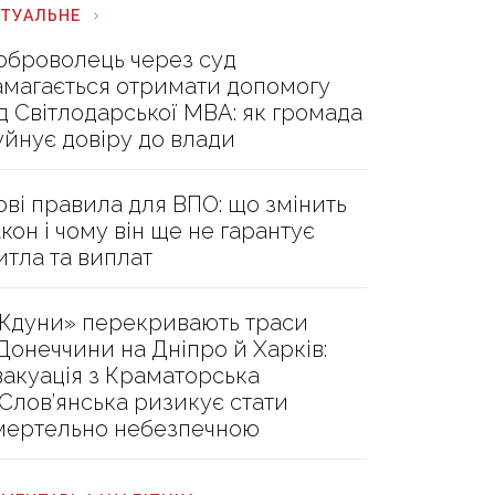
КТУАЛЬНЕ
оброволець через суд
амагається отримати допомогу
ід Світлодарської МВА: як громада
уйнує довіру до влади
ові правила для ВПО: що змінить
акон і чому він ще не гарантує
итла та виплат
Ждуни» перекривають траси
 Донеччини на Дніпро й Харків:
вакуація з Краматорська
 Слов’янська ризикує стати
мертельно небезпечною