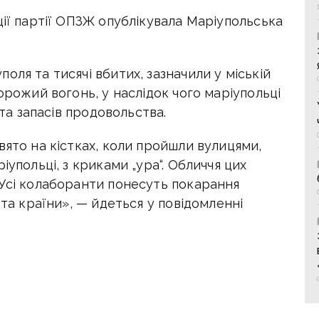
ції партії ОПЗЖ опублікувала Маріупольська
оля та тисячі вбитих, зазначили у міській
орожий вогонь, у наслідок чого маріупольці
 та запасів продовольства.
вято на кістках, коли пройшли вулицями,
іупольці, з криками „ура“. Обличчя цих
 Усі колаборанти понесуть покарання
 та країни», — йдеться у повідомленні