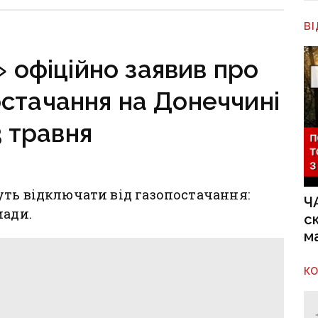
В
 офіційно заявив про
стачання на Донеччині
3 травня
ть відключати від газопостачання:
Ч
мади.
с
м
К