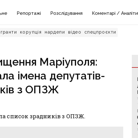
ьне
Репортажі
Розслідування
Коментарі / Аналіти
гранти
корупція
нардепи
відео
спецпроєкти
нищення Маріуполя:
ла імена депутатів-
ків з ОПЗЖ
а список зрадників з ОПЗЖ.