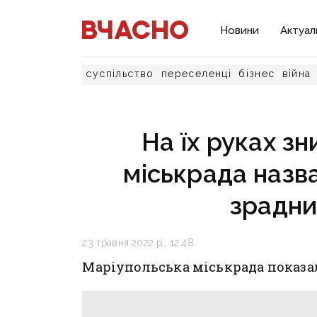
Новини
Актуал
суспільство
переселенці
бізнес
війна
На їх руках з
міськрада назва
зрадни
23 травня 2022 р., 12:48
Маріупольська міськрада показал