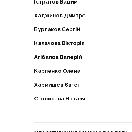
Істратов Вадим
Хаджинов Дмитро
Бурлаков Сергій
Калачова Вікторія
Агібалов Валерій
Карпенко Олена
Хармишев Євген
Сотникова Наталя