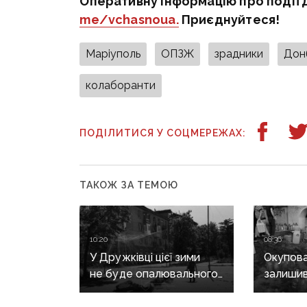
Оперативну інформацію про події 
me/vchasnoua.
Приєднуйтеся!
Маріуполь
ОПЗЖ
зрадники
Дон
колаборанти
ПОДІЛИТИСЯ У СОЦМЕРЕЖАХ:
ТАКОЖ ЗА ТЕМОЮ
10:20
08:36
У Дружківці цієї зими
Окупова
не буде опалювального
залишив
сезону: фронт
та води 
наближається,
вибухів