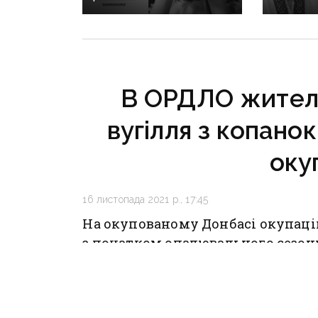
людина»: зоопсихолог
можливо
розповів, як війна
пам’яті
впливає на домашніх
якого з
улюбленців
бойовик
до Укра
В ОРДЛО жителі
вугілля з копано
оку
16 листопада 2021 р., 17:45
На окупованому Донбасі окупацій
з початком опалювального сезон
з нелегальних шахт-копанок.