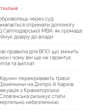
КТУАЛЬНЕ
оброволець через суд
амагається отримати допомогу
ід Світлодарської МВА: як громада
уйнує довіру до влади
ові правила для ВПО: що змінить
акон і чому він ще не гарантує
итла та виплат
Ждуни» перекривають траси
 Донеччини на Дніпро й Харків:
вакуація з Краматорська
 Слов’янська ризикує стати
мертельно небезпечною