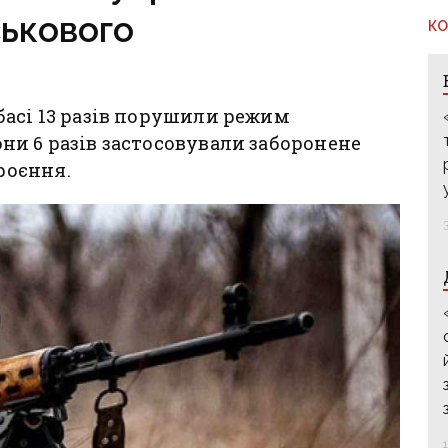
ськового
КО
басі 13 разів порушили режим
и 6 разів застосовували заборонене
роєння.