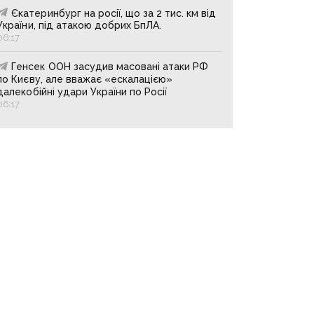
Єкатеринбург на росії, що за 2 тис. км від
України, під атакою добрих БпЛА.
06:17
Генсек ООН засудив масовані атаки РФ
по Києву, але вважає «ескалацією»
далекобійні удари України по Росії
06:17