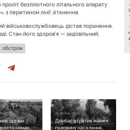
о проліт безпілотного літального апарату
, з перетином лінії зіткнення.
ий військовослужбовець дістав поранення.
ді. Стан його здоров’я — задовільний.
обстріли
3:54
21 липня, 07:43
ня, що він
Донбас втратив майже
просто немає
половину населення