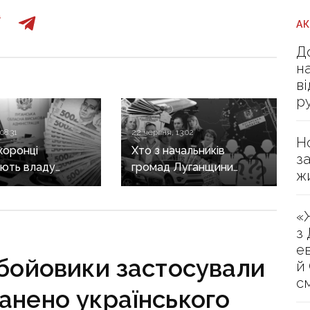
А
Д
н
в
р
08:31
22 червня, 13:02
Н
хоронці
Хто з начальників
з
ють владу
громад Луганщини
ж
льська
заробив найбільше,
влі
а хто приховав свої
«
оптерів
статки від
з
щеною ціною
громадськості
е
 бойовики застосували
й
с
анено українського