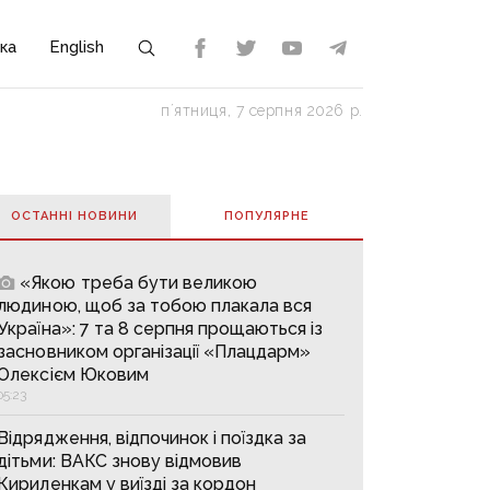
ка
English
пʼятниця, 7 серпня 2026 р.
ОСТАННІ НОВИНИ
ПОПУЛЯРНE
«Якою треба бути великою
людиною, щоб за тобою плакала вся
Україна»: 7 та 8 серпня прощаються із
засновником організації «Плацдарм»
Олексієм Юковим
05:23
Відрядження, відпочинок і поїздка за
дітьми: ВАКС знову відмовив
Кириленкам у виїзді за кордон