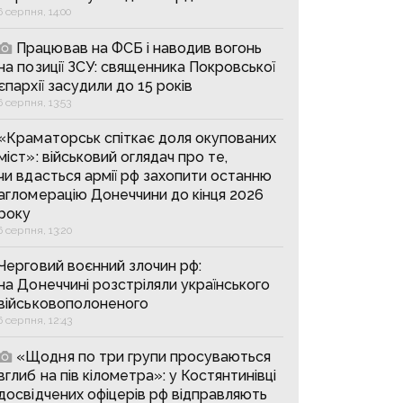
6 серпня, 14:00
Працював на ФСБ і наводив вогонь
на позиції ЗСУ: священника Покровської
єпархії засудили до 15 років
6 серпня, 13:53
«Краматорськ спіткає доля окупованих
міст»: військовий оглядач про те,
чи вдасться армії рф захопити останню
агломерацію Донеччини до кінця 2026
року
6 серпня, 13:20
Черговий воєнний злочин рф:
на Донеччині розстріляли українського
військовополоненого
6 серпня, 12:43
«Щодня по три групи просуваються
вглиб на пів кілометра»: у Костянтинівці
досвідчених офіцерів рф відправляють