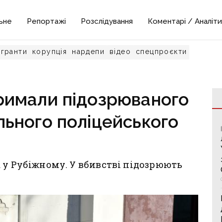
ьне
Репортажі
Розслідування
Коментарі / Аналіти
гранти
корупція
нардепи
відео
спецпроєкти
римали підозрюваного
льного поліцейського
 у Рубіжному. У вбивстві підозрюють