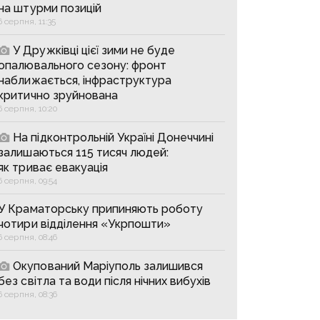
на штурми позицій
6 серпня, 11:35
У Дружківці цієї зими не буде
опалювального сезону: фронт
наближається, інфраструктура
критично зруйнована
6 серпня, 10:20
На підконтрольній Україні Донеччині
залишаються 115 тисяч людей:
як триває евакуація
6 серпня, 09:54
У Краматорську припиняють роботу
чотири відділення «Укрпошти»
6 серпня, 08:46
Окупований Маріуполь залишився
без світла та води після нічних вибухів
6 серпня, 08:36