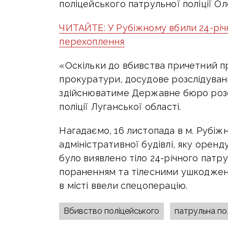
поліцейського патрульної поліції О
ЧИТАЙТЕ: У Рубіжному вбили 24-річн
перехоплення
«Оскільки до вбивства причетний пр
прокуратури, досудове розслідуван
здійснюватиме Державне бюро розсл
поліції Луганської області.
Нагадаємо, 16 листопада в м. Рубіжн
адміністративної будівлі, яку оренду
було виявлено тіло 24-річного патр
пораненням та тілесними ушкоджен
в місті ввели спецоперацію.
Вбивство поліцейського
патрульна пол