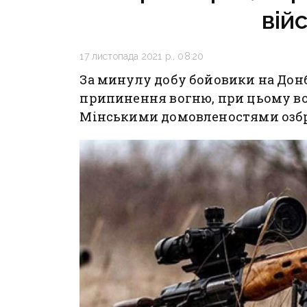
вій
17 листопада 2021 р., 08:20
За минулу добу бойовики на Дон
припинення вогню, при цьому вон
Мінськими домовленостями озб