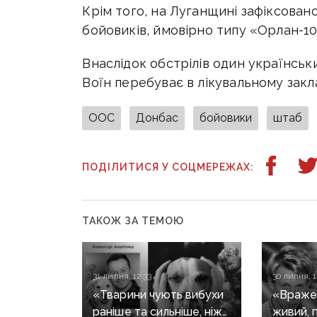
Крім того, на Луганщині зафіксован
бойовиків, ймовірно типу «Орлан-10»
Внаслідок обстрілів один українськ
Воїн перебуває в лікувальному закла
ООС
Донбас
бойовики
штаб
ПОДІЛИТИСЯ У СОЦМЕРЕЖАХ:
ТАКОЖ ЗА ТЕМОЮ
31 липня, 12:33
30 липня, 1
«Тварини чують вибухи
«Вражен
раніше та сильніше, ніж
живий, 