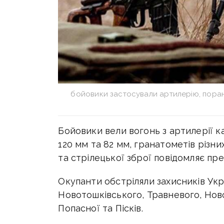
бойовики застосували артилерію, поран
Бойовики вели вогонь з артилерії ка
120 мм та 82 мм, гранатометів різн
та стрілецької зброї повідомляє п
Окупанти обстріляли захисників Укра
Новотошківського, Травневого, Нов
Попасної та Пісків.