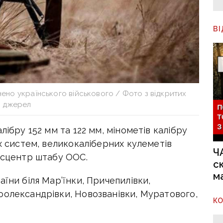
В
ено українського військового / Фото з відкритих
джерел
лібру 152 мм та 122 мм, мінометів калібру
их систем, великокаліберних кулеметів
Ч
ресцентр штабу ООС.
с
м
їни біля Мар’їнки, Причепилівки,
оолександрівки, Новозванівки, Муратового,
К