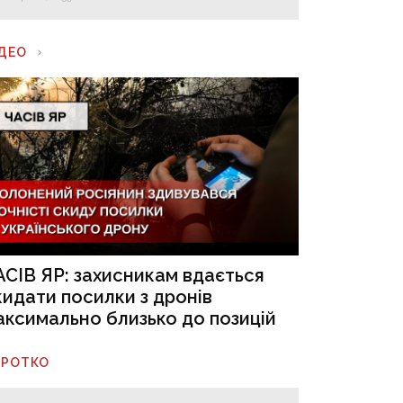
ІДЕО
АСІВ ЯР: захисникам вдається
кидати посилки з дронів
аксимально близько до позицій
ОРОТКО