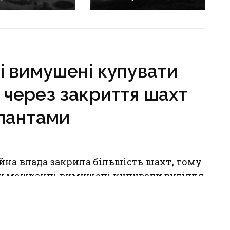
сті приїхати»:
за роки окупації,
 Степана Чубенка,
натомість Росія масово
акатували
заселяє регіон своїми
и за любов
громадянами — ГУР
їни
 вимушені купувати
к через закриття шахт
пантами
на влада закрила більшість шахт, тому
у мешканці вимушені купувати вугілля