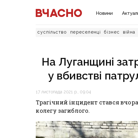
Новини
Актуал
суспільство
переселенці
бізнес
війна
На Луганщині зат
у вбивстві патру
17 листопада 2021 р., 09:04
Трагічний інцидент стався вчора
колегу загиблого.