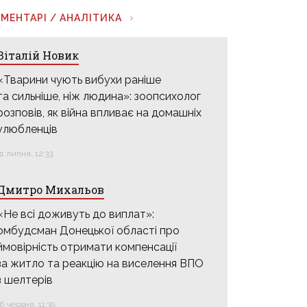
МЕНТАРІ / АНАЛІТИКА
Віталій Новик
«Тварини чують вибухи раніше
та сильніше, ніж людина»: зоопсихолог
розповів, як війна впливає на домашніх
улюбленців
31 липня, 12:33
Дмитро Михальов
«Не всі доживуть до виплат»:
омбудсман Донецької області про
ймовірність отримати компенсації
за житло та реакцію на виселення ВПО
з шелтерів
16 червня, 11:39