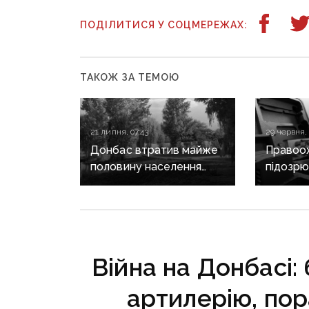
ПОДІЛИТИСЯ У СОЦМЕРЕЖАХ:
ТАКОЖ ЗА ТЕМОЮ
21 липня, 07:43
29 червня, 
Донбас втратив майже
Правоо
половину населення
підозрю
за роки окупації,
Старобі
натомість Росія масово
у закупі
заселяє регіон своїми
квадрок
громадянами — ГУР
за зави
Війна на Донбасі:
артилерію, пор