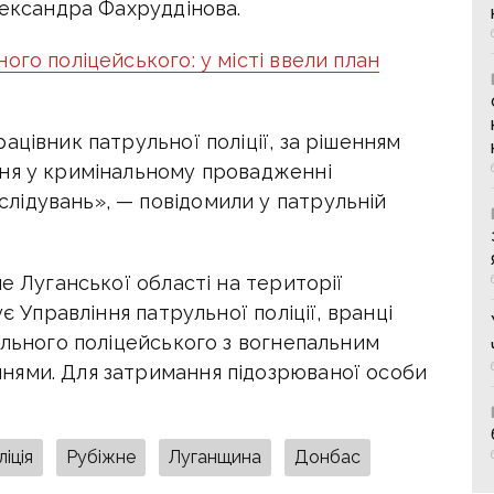
лександра Фахруддінова.
ого поліцейського: у місті ввели план
ацівник патрульної поліції, за рішенням
ня у кримінальному провадженні
ідувань», — повідомили у патрульній
е Луганської області на території
є Управління патрульної поліції, вранці
ульного поліцейського з вогнепальним
нями. Для затримання підозрюваної особи
іція
Рубіжне
Луганщина
Донбас