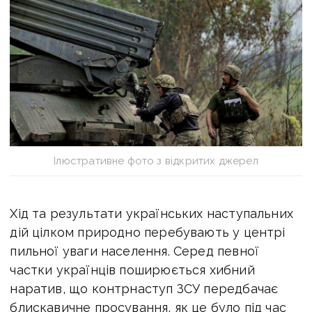
Ілюстративне фото з відкритих джерел
Хід та результати українських наступальних
дій цілком природно перебувають у центрі
пильної уваги населення. Серед певної
частки українців поширюється хибний
наратив, що контрнаступ ЗСУ передбачає
блискавичне просування, як це було під час