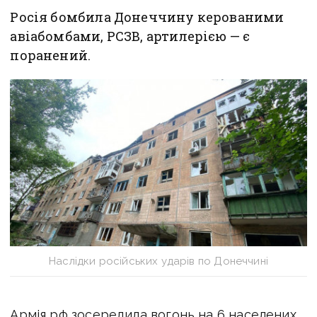
Росія бомбила Донеччину керованими
авіабомбами, РСЗВ, артилерією — є
поранений.
Наслідки російських ударів по Донеччині
Армія рф зосередила вогонь на 6 населених