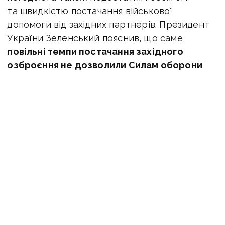
та швидкістю постачання військової
допомоги від західних партнерів. Президент
України Зеленський пояснив, що саме
повільні темпи постачання західного
озброєння не дозволили Силам оборони
почати контрнаступ до того, як росія
створила потужні рубежі оборони.
Тож, з метою збереження живої сили наших
військ українським керівництвом була
обрана нова тактика — перш ніж перейти
до повномасштабного контрнаступу,
виснажити противника повільним темпом
бойових дій.
Повільніші темпи знищення військового
потенціалу окупанта дозволили зберегти