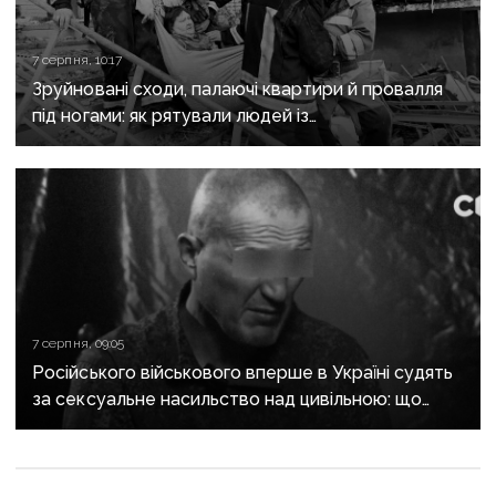
7 серпня, 10:17
Зруйновані сходи, палаючі квартири й провалля
під ногами: як рятували людей із
багатоповерхівки в Краматорську
7 серпня, 09:05
Російського військового вперше в Україні судять
за сексуальне насильство над цивільною: що
відомо про справу