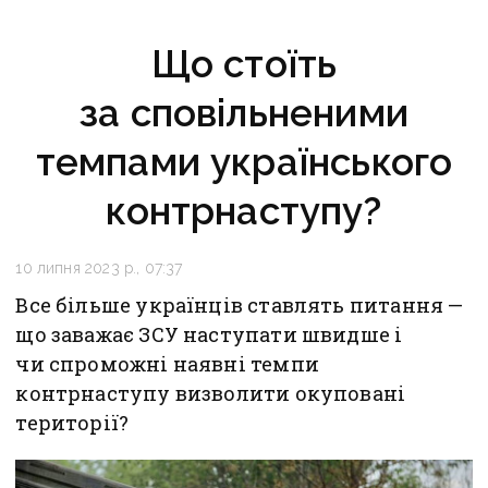
Що стоїть
за сповільненими
темпами українського
контрнаступу?
10 липня 2023 р., 07:37
Все більше українців ставлять питання —
що заважає ЗСУ наступати швидше і
чи спроможні наявні темпи
контрнаступу визволити окуповані
території?