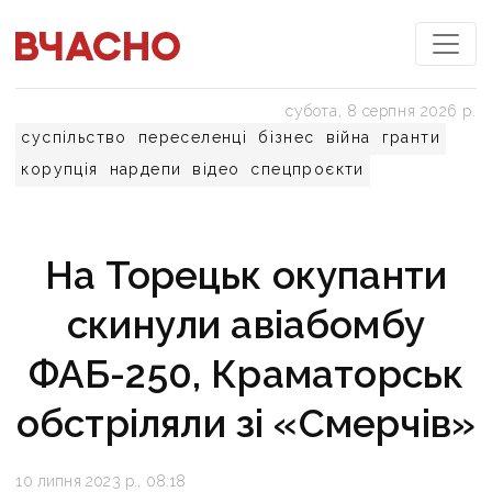
субота, 8 серпня 2026 р.
суспільство
переселенці
бізнес
війна
гранти
корупція
нардепи
відео
спецпроєкти
На Торецьк окупанти
скинули авіабомбу
ФАБ-250, Краматорськ
обстріляли зі «Смерчів»
10 липня 2023 р., 08:18