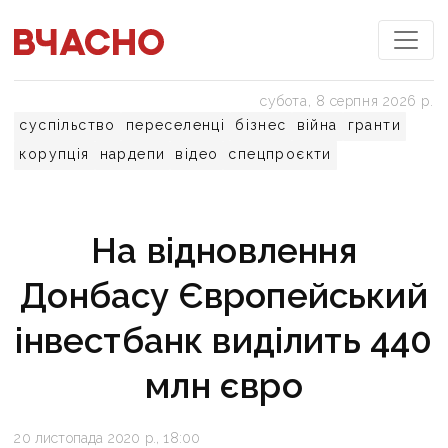
субота, 8 серпня 2026 р.
суспільство
переселенці
бізнес
війна
гранти
корупція
нардепи
відео
спецпроєкти
На відновлення
Донбасу Європейський
інвестбанк виділить 440
млн євро
20 листопада 2020 р., 18:00