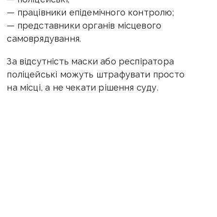
— працівники епідемічного контролю;
— представники органів місцевого
самоврядування.
За відсутність маски або респіратора
поліцейські можуть штрафувати просто
на місці, а не чекати рішення суду.
Нагадаємо, 19 листопада президент України
Володимир Зеленський підписав закон, який
передбачає штрафи за неправильно одягнуту
маску або її відсутність у громадських місцях
і в транспорті.
штрафи за маски
карантин
коронавірус
поліція
новини Донбасу