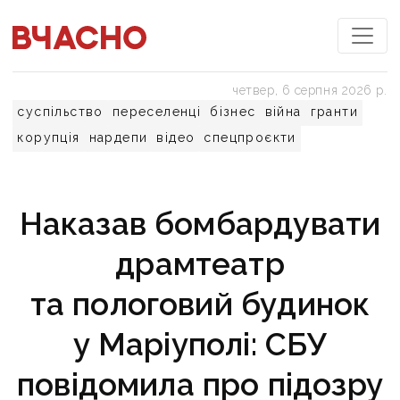
четвер, 6 серпня 2026 р.
суспільство
переселенці
бізнес
війна
гранти
корупція
нардепи
відео
спецпроєкти
Наказав бомбардувати
драмтеатр
та пологовий будинок
у Маріуполі: СБУ
повідомила про підозру