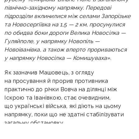
північно-західному напрямку. П
ередові
підрозділи вклинилися між селами Запорізьке
та Новосергіївка на 1,5 — 2 км, просунулися
по обидва боки дороги Велика Новосілка —
Гуляйполе, у напрямку Новопіль —
Новоіванівка, а також вперто прориваються
у напрямку Новосілка — Комишуваха».
Як зазначив Машовець, з огляду
на просування й прорив противника
практично до річки Вовча на ділянці між
Іскрою та Іванівкою, стає очевидним,
що українські війська, які діють на цьому
напрямку, поки що не здатні стабілізувати
загальну обстановку.
На
Добропільському напрямку
по
всьому