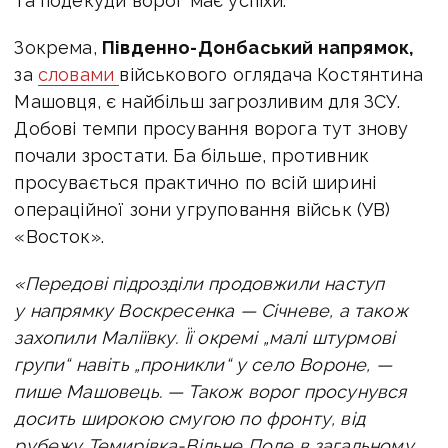
та подекуди ворог має успіхи.
Зокрема,
Південно-Донбаський напрямок,
за
словами
військового оглядача Костянтина
Машовця, є найбільш загрозливим для ЗСУ.
Добові темпи просування ворога тут знову
почали зростати. Ба більше, противник
просувається практично по всій ширині
операційної зони угруповання військ (УВ)
«Восток».
«Передові підрозділи продовжили наступ
у напрямку Воскресенка — Січневе, а також
захопили Маліївку. Її окремі „малі штурмові
групи“ навіть „проникли“ у село Вороне, —
пише Машовець. — Т
акож ворог просунувся
досить широкою смугою по фронту, від
рубежу Темирівка-Вільне Поле в загальному