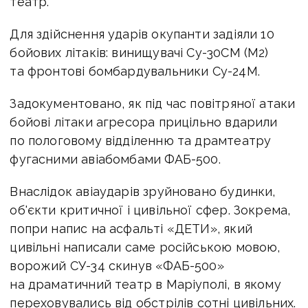
театр.
Для здійснення ударів окупанти задіяли 10
бойових літаків: винищувачі Су-30СМ (М2)
та фронтові бомбардувальники Су-24М.
Задокументовано, як під час повітряної атаки
бойові літаки агресора прицільно вдарили
по пологовому відділенню та драмтеатру
фугасними авіабомбами ФАБ-500.
Внаслідок авіаударів зруйновано будинки,
об'єкти критичної і цивільної сфер. Зокрема,
попри напис на асфальті «ДЕТИ», який
цивільні написали саме російською мовою,
ворожий СУ-34 скинув «ФАБ-500»
на драматичний театр в Маріуполі, в якому
переховувались від обстрілів сотні цивільних.