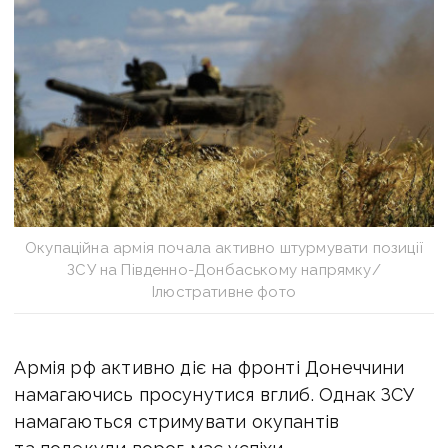
Окупаційна армія почала активно штурмувати позиції
ЗСУ на Південно-Донбаському напрямку/
Ілюстративне фото
Армія рф активно діє на фронті Донеччини
намагаючись просунутися вглиб. Однак ЗСУ
намагаються стримувати окупантів