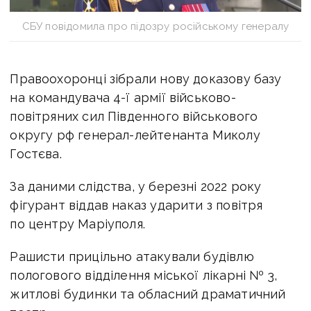
СБУ повідомила про підозру російському генералу
Правоохоронці зібрали нову доказову базу
на командувача 4-ї армії військово-
повітряних сил Південного військового
округу рф генерал-лейтенанта Миколу
Гостєва.
За даними слідства, у березні 2022 року
фігурант віддав наказ ударити з повітря
по центру Маріуполя.
Рашисти прицільно атакували будівлю
пологового відділення міської лікарні № 3,
житлові будинки та обласний драматичний