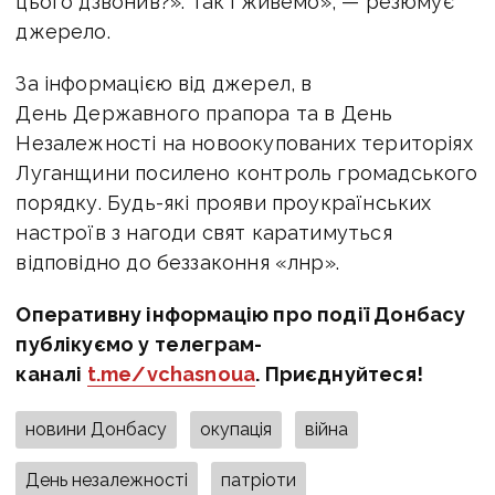
цього дзвонив?». Так і живемо», — резюмує
джерело.
За інформацією від джерел, в
День Державного прапора та в День
Незалежності на новоокупованих територіях
Луганщини посилено контроль громадського
порядку. Будь-які прояви проукраїнських
настроїв з нагоди свят каратимуться
відповідно до беззаконня «лнр».
Оперативну інформацію про події Донбасу
публікуємо у телеграм-
каналі
t.me/vchasnoua
. Приєднуйтеся!
новини Донбасу
окупація
війна
День незалежності
патріоти