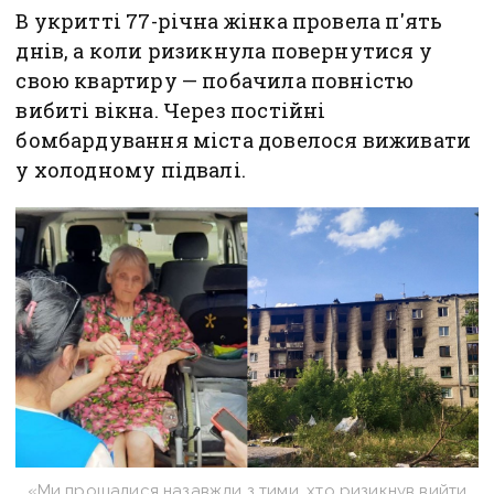
В укритті 77-річна жінка провела п'ять
днів, а коли ризикнула повернутися у
свою квартиру — побачила повністю
вибиті вікна. Через постійні
бомбардування міста довелося виживати
у холодному підвалі.
«Ми прощалися назавжди з тими, хто ризикнув вийти