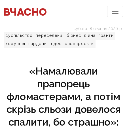
субота, 8 серпня 2026 р.
суспільство
переселенці
бізнес
війна
гранти
корупція
нардепи
відео
спецпроєкти
«Намалювали
прапорець
фломастерами, а потім
скрізь сльози довелося
спалити, бо страшно»: