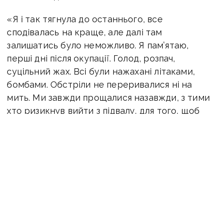
«Я і так тягнула до останнього, все
сподівалась на краще, але далі там
залишатись було неможливо. Я пам’ятаю,
перші дні після окупації. Голод, розпач,
суцільний жах. Всі були нажахані літаками,
бомбами. Обстріли не переривалися ні на
мить. Ми завжди прощалися назавжди, з тими
хто ризикнув вийти з підвалу, для того, щоб
набрати питної води, чи приготувати їжу.
Багато хто не повертався…», — розповідає Зоя
Іванівна.