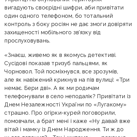
вигадують своєрідні шифри, аби привітати
один одного телефоном, бо тотальний
контроль з боку росіян не дає змоги довіряти
захищеності мобільного зв'язку від
прослуховувань.
«Знаєш, живемо як в якомусь детективі.
Сусідові показав тризуб пальцями, як
Чорновол. Той посміхнувся, все зрозумів,
але як навіжений крикнув на пів вулиці: «Три
немає. Бери дві». А як ми родичам
телефонували в село неподалік? Привітати із
Днем Незалежності України по «Лугакому»
страшно. Про огірки-курей поговорили,
помовчали, а брат мені і каже «Ну давай вже
вітай і мамку із Днем Народження. Ти ж до