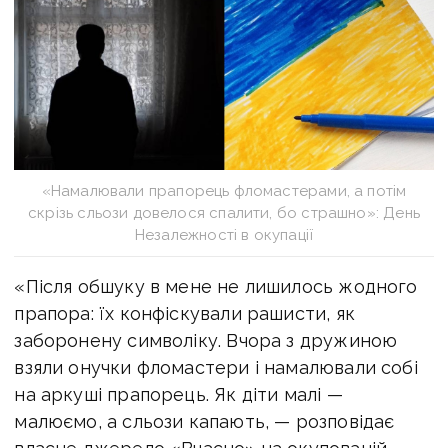
«Намалювали прапорець фломастерами, а потім
скрізь сльози довелося спалити, бо страшно»: День
Незалежності в окупації
«Після обшуку в мене не лишилось жодного
прапора: їх конфіскували рашисти, як
заборонену символіку. Вчора з дружиною
взяли онучки фломастери і намалювали собі
на аркуші прапорець. Як діти малі —
малюємо, а сльози капають, — розповідає