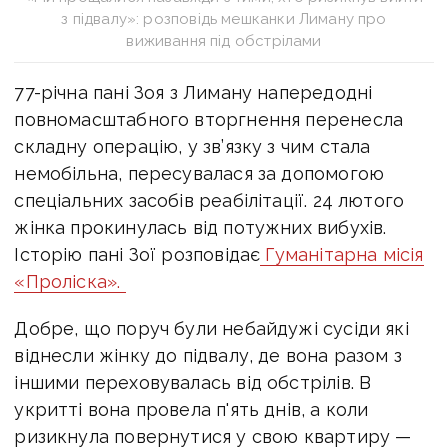
з підвалу»: розповідь мешканки Лиману про
виживання під обстрілами
77-річна пані Зоя з Лиману напередодні
повномасштабного вторгнення перенесла
складну операцію, у зв’язку з чим стала
немобільна, пересувалася за допомогою
спеціальних засобів реабілітації. 24 лютого
жінка прокинулась від потужних вибухів.
Історію пані Зої розповідає
Гуманітарна місія
«Проліска».
Добре, що поруч були небайдужі сусіди які
віднесли жінку до підвалу, де вона разом з
іншими переховувалась від обстрілів. В
укритті вона провела п'ять днів, а коли
ризикнула повернутися у свою квартиру —