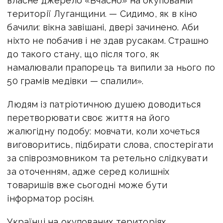
власне джерело «Вчасно» на окупованій
території Луганщини. — Сидимо, як в кіно
бачили: вікна завішані, двері зачинено. Аби
ніхто не побачив і не здав русакам. Страшно
до такого стану, що після того, як
намалювали прапорець та випили за нього по
50 грамів медівки — спалили».
Людям із патріотичною душею доводиться
перетворювати своє життя на його
жалюгідну подобу: мовчати, коли хочеться
виговоритись, підбирати слова, спостерігати
за співрозмовником та ретельно слідкувати
за оточенням, адже серед колишніх
товаришів вже сьогодні може бути
інформатор росіян.
Українці на окупованих територіях