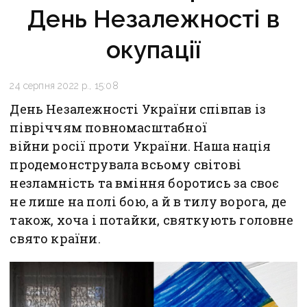
День Незалежності в
окупації
24 серпня 2022 р., 15:08
День Незалежності України співпав із
півріччям повномасштабної
війни росії проти України. Наша нація
продемонструвала всьому світові
незламність та вміння боротись за своє
не лише на полі бою, а й в тилу ворога, де
також, хоча і потайки, святкують головне
свято країни.