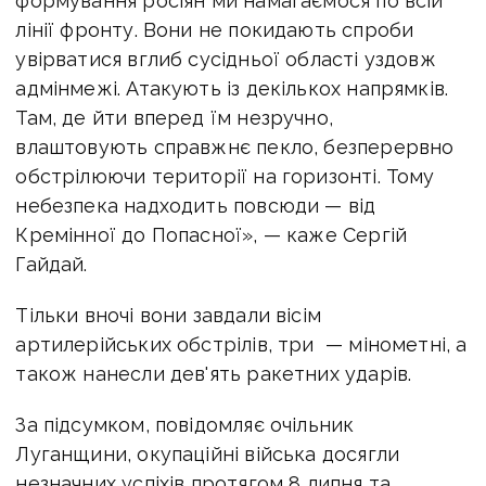
формування росіян ми намагаємося по всій
лінії фронту. Вони не покидають спроби
увірватися вглиб сусідньої області уздовж
адмінмежі. Атакують із декількох напрямків.
Там, де йти вперед їм незручно,
влаштовують справжнє пекло, безперервно
обстрілюючи території на горизонті. Тому
небезпека надходить повсюди — від
Кремінної до Попасної», — каже Сергій
Гайдай.
Тільки вночі вони завдали вісім
артилерійських обстрілів, три — мінометні, а
також нанесли дев'ять ракетних ударів.
За підсумком, повідомляє очільник
Луганщини, окупаційні війська досягли
незначних успіхів протягом 8 липня та