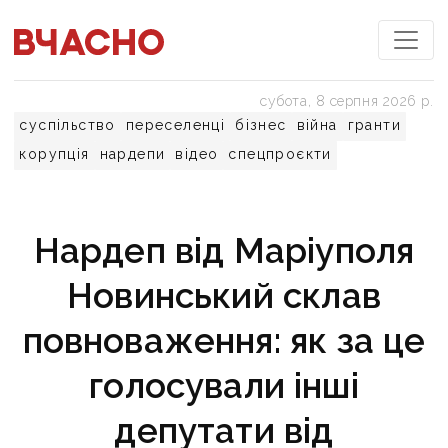
субота, 8 серпня 2026 р.
суспільство
переселенці
бізнес
війна
гранти
корупція
нардепи
відео
спецпроєкти
Нардеп від Маріуполя
Новинський склав
повноваження: як за це
голосували інші
депутати від