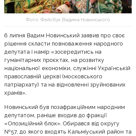
Фото: Фейсбук Вадима Новинського
6 липня Вадим Новинський заявив про своє
рішення скласти повноваження народного
депутата і намір «зосередитись на
гуманітарних проєктах, на розвитку
національної економіки, служінні Українській
православній церкві (московського
патріархату) та на відновленні зруйнованих
храмів».
Новинський був позафракційним народним
депутатом, раніше входив до фракції
«Опозиційний блок». Обирався від округу
№57, до якого входять Кальміуський район та