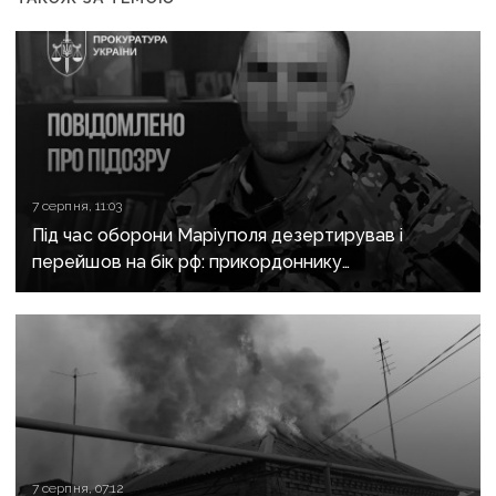
7 серпня, 11:03
Під час оборони Маріуполя дезертирував і
перейшов на бік рф: прикордоннику
з «Азовсталі» повідомили про підозру
7 серпня, 07:12