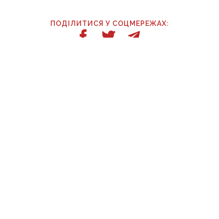
ПОДІЛИТИСЯ У СОЦМЕРЕЖАХ:
ТАКОЖ ЗА ТЕМОЮ
7 серпня, 07:12
Війська рф вдарили по 11 населених пунктах
Донеччини: одна людина загинула, п’ятеро
поранені