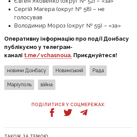
Євген Яковенко (округ № 52) – «за»
Сергій Магера (округ № 58) – не
голосував
Володимир Мороз (округ № 59) – «за»
Оперативну інформацію про події Донбасу
публікуємо у телеграм-
каналі
t.me/vchasnoua.
Приєднуйтеся!
новини Донбасу
Новинський
Рада
Маріуполь
війна
ПОДІЛИТИСЯ У СОЦМЕРЕЖАХ:
ТАКОЖ ЗА ТЕМОЮ