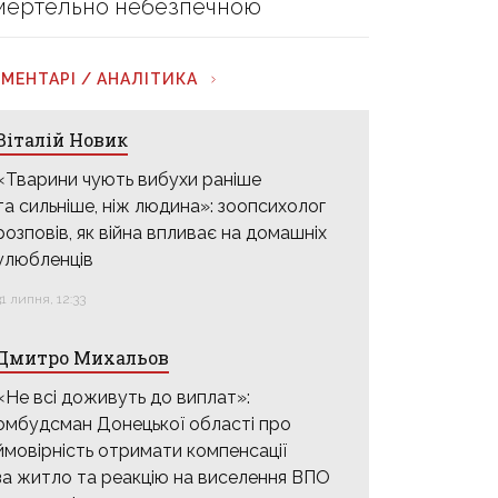
мертельно небезпечною
МЕНТАРІ / АНАЛІТИКА
Віталій Новик
«Тварини чують вибухи раніше
та сильніше, ніж людина»: зоопсихолог
розповів, як війна впливає на домашніх
улюбленців
31 липня, 12:33
Дмитро Михальов
«Не всі доживуть до виплат»:
омбудсман Донецької області про
ймовірність отримати компенсації
за житло та реакцію на виселення ВПО