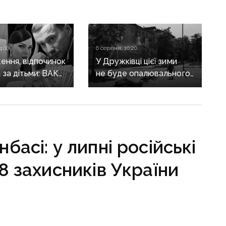
4:00
6 серпня, 10:20
ення, відпочинок
У Дружківці цієї зими
а за дітьми: ВАКС
не буде опалювального
ідмовив
сезону: фронт
кам у виїзді
наближається,
он
інфраструктура
критично зруйнована
басі: у липні російські
8 захисників України
аслідок провокацій зі сторони