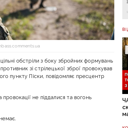
В
nbass.comments.ua
цільні обстріли з боку збройних формувань
с противник зі стрілецької зброї провокував
ого пункту Піски, повідомляє пресцентр
а провокації не піддалися та вогонь
Ч
с
м
немає.
К