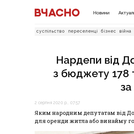
Новини
Актуал
суспільство
переселенці
бізнес
війна
Нардепи від Д
з бюджету 178 т
за
2 серпня 2020 р., 07:57
Яким народним депутатам від До
для оренди житла або винайму го