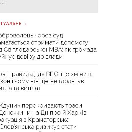
05:23
КТУАЛЬНЕ
оброволець через суд
амагається отримати допомогу
ід Світлодарської МВА: як громада
уйнує довіру до влади
ові правила для ВПО: що змінить
акон і чому він ще не гарантує
итла та виплат
Ждуни» перекривають траси
 Донеччини на Дніпро й Харків:
вакуація з Краматорська
 Слов’янська ризикує стати