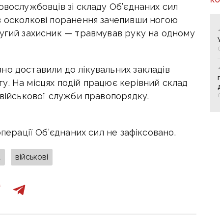
овослужбовців зі складу Об’єднаних сил
в осколкові поранення зачепивши ногою
ругий захисник — травмував руку на одному
но доставили до лікувальних закладів
у. На місцях подій працює керівний склад
 військової служби правопорядку.
операції Об’єднаних сил не зафіксовано.
а
військові