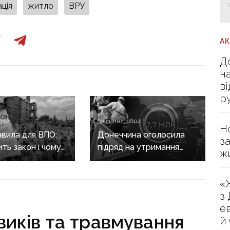
ція
житло
ВРУ
А
Д
н
в
р
0:12
30 липня, 08:02
Н
авила для ВПО:
Донеччина оголосила
з
ить закон і чому
підряд на утримання
ж
не гарантує
дороги
а виплат
у Краматорському
«
районі, яку нещодавно
з
вже ремонтували
е
виків та травмування
й