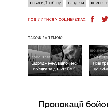
новини Донбасу
нардепи
компенса
ПОДІЛИТИСЯ У СОЦМЕРЕЖАХ:
ТАКОЖ ЗА ТЕМОЮ
6 серпня, 14:00
31 липня, 1
Відрядження, відпочинок
Нові пр
і поїздка за дітьми: ВАКС
що змін
знову відмовив
він ще 
Кириленкам у виїзді
житла т
за кордон
Провокації бойо