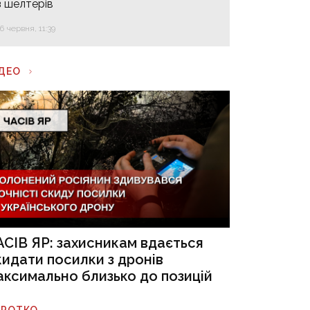
з шелтерів
16 червня, 11:39
ІДЕО
АСІВ ЯР: захисникам вдається
кидати посилки з дронів
аксимально близько до позицій
ОРОТКО