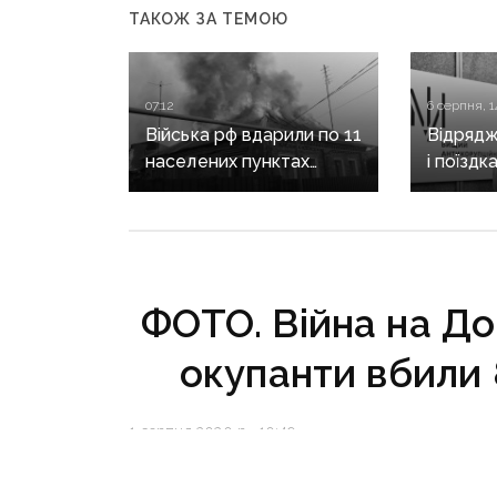
ТАКОЖ ЗА ТЕМОЮ
07:12
6 серпня, 1
Війська рф вдарили по 11
Відрядж
населених пунктах
і поїздк
Донеччини: одна людина
знову в
загинула, п’ятеро
Кирилен
поранені
за корд
ФОТО. Війна на Дон
окупанти вбили 
1 серпня 2020 р., 10:49
У липні цього року на Донбасі вн