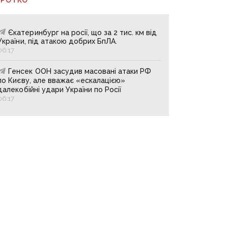
Єкатеринбург на росії, що за 2 тис. км від
України, під атакою добрих БпЛА.
06:17
Генсек ООН засудив масовані атаки РФ
по Києву, але вважає «ескалацією»
далекобійні удари України по Росії
06:17