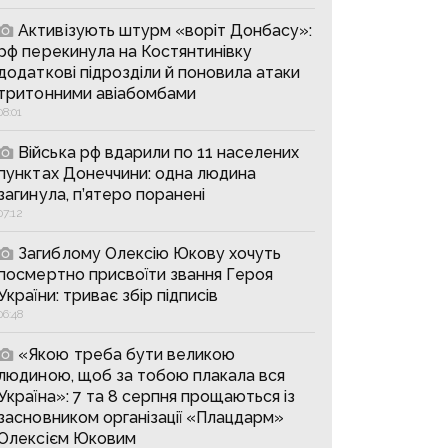
Активізують штурм «воріт Донбасу»:
рф перекинула на Костянтинівку
додаткові підрозділи й поновила атаки
тритонними авіабомбами
08:01
Війська рф вдарили по 11 населених
пунктах Донеччини: одна людина
загинула, п’ятеро поранені
07:12
Загиблому Олексію Юкову хочуть
посмертно присвоїти звання Героя
України: триває збір підписів
06:48
«Якою треба бути великою
людиною, щоб за тобою плакала вся
Україна»: 7 та 8 серпня прощаються із
засновником організації «Плацдарм»
Олексієм Юковим