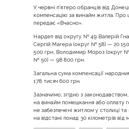
У червні п’ятеро обранців від Доне
компенсацію за винайм житла. Про
передає «Вчасно».
Нардеп від округу № 49 Валерій Гна
Сергій Магера (округ № 58) — 20 15
500 грн, Володимир Мороз (округ № 
№ 50) — 98 800 грн.
Загальна сума компенсації народним
178 тисяч 600 грн.
Зазначимо, згідно з законодавство
на винайм помешкання або оплату г
не забезпечені житлом у столиці т
на відстані понад 30 кілометрів від 