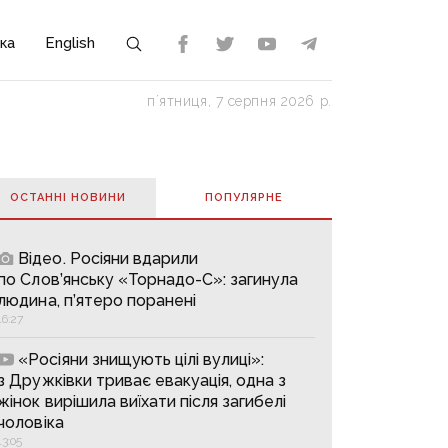
ка
English
пʼятниця, 7 серпня 2026 р.
ОСТАННІ НОВИНИ
ПОПУЛЯРНE
Відео. Росіяни вдарили
по Слов’янську «Торнадо-С»: загинула
людина, п’ятеро поранені
16:27
«Росіяни знищують цілі вулиці»:
з Дружківки триває евакуація, одна з
жінок вирішила виїхати після загибелі
чоловіка
13:05