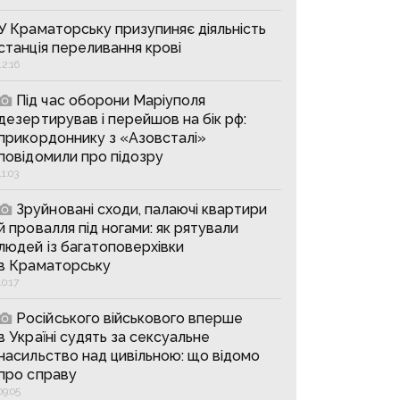
У Краматорську призупиняє діяльність
станція переливання крові
12:16
Під час оборони Маріуполя
дезертирував і перейшов на бік рф:
прикордоннику з «Азовсталі»
повідомили про підозру
11:03
Зруйновані сходи, палаючі квартири
й провалля під ногами: як рятували
людей із багатоповерхівки
в Краматорську
10:17
Російського військового вперше
в Україні судять за сексуальне
насильство над цивільною: що відомо
про справу
09:05