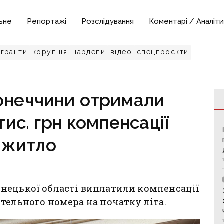
ьне
Репортажі
Розслідування
Коментарі / Аналіти
гранти
корупція
нардепи
відео
спецпроєкти
онеччини отримали
ис. грн компенсації
 житло
нецької області виплатили компенсації
тельного номера на початку літа.