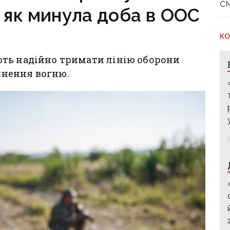
с
: як минула доба в ООС
КО
ть надійно тримати лінію оборони
нення вогню.