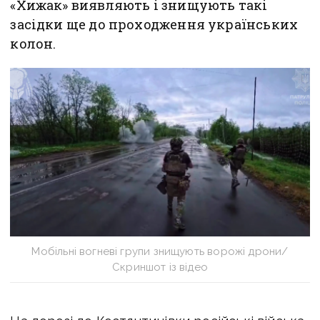
«Хижак» виявляють і знищують такі
засідки ще до проходження українських
колон.
Мобільні вогневі групи знищують ворожі дрони/
Скриншот із відео