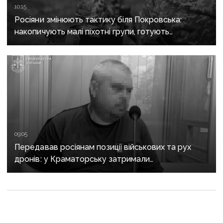
10:15
Росіяни змінюють тактику біля Покровська:
накопичують малі піхотні групи, готують
бронештурми та намагаються перерізати
логістику
09:05
Передавав росіянам позиції військових та рух
дронів: у Краматорську затримали
адміністратора Telegram-каналу