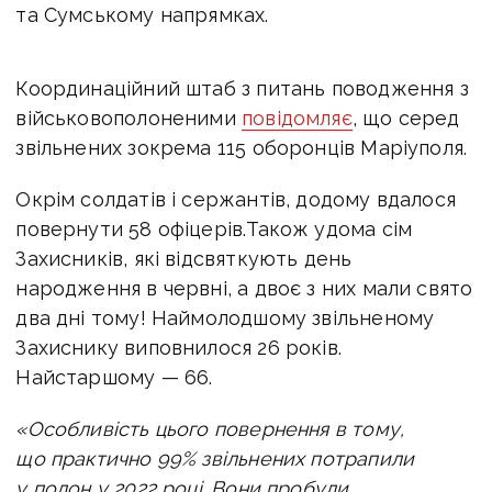
та Сумському напрямках.
Координаційний штаб з питань поводження з
військовополоненими
повідомляє
, що серед
звільнених зокрема 115 оборонців Маріуполя.
Окрім солдатів і сержантів, додому вдалося
повернути 58 офіцерів.Також удома сім
Захисників, які відсвяткують день
народження в червні, а двоє з них мали свято
два дні тому!
Наймолодшому звільненому
Захиснику виповнилося 26 років.
Найстаршому — 66.
«Особливість цього повернення в тому,
що практично 99% звільнених потрапили
у полон у 2022 році. Вони пробули