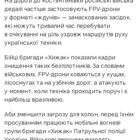
На дорозі до Костянтинівки російські війська
дедалі частіше застосовують FPV-дрони
у форматі «ждунів» — замаскованих засідок,
які можуть тривалий час перебувати
в очікуванні на ціль уздовж маршрутів руху
української техніки.
Бійці бригади «Хижак» показали кадри
знищення таких безпілотників. За словами
військових, FPV-дрони ховаються у кущах,
лісосмугах та на узбіччях доріг, а атакують
у момент, коли техніка проходить поруч і є
найбільш вразливою.
Аби зменшити загрозу для колон, перед їхнім
просуванням працюють мобільні вогневі
групи бригади «Хижак» Патрульної поліції
України. Військові першими виходять