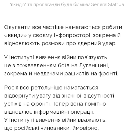
"вкидів" та пропаганди буде більше/GeneralStaff.ua
Окупанти все частіше намагаються робити
«вкиди» у своєму інфопросторі, зокрема й
відновлюють розмови про ядерний удар.
У Інституті вивчення війни пов’язують
це з пожвавленням боїв на Луганщині,
зокрема й невдачами рашистів на фронті.
Росія все ретельніше намагається
відвернути увагу від значної відсутності
успіхів на фронті. Тепер вона помітно
відновлює інформаційні операції.
У Інституті вивчення війни вважають,
що російські чиновники, ймовірно,