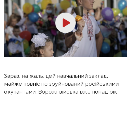
Зараз, на жаль, цей навчальний заклад,
майже повністю зруйнований російськими
окупантами. Ворожі війська вже понад рік
активно атакують Авдіївку, не покидаючи
намірів захопити місто. Воно щодня
перебуває під обстрілом. Вперше про
влучання в школу № 2 повідомляли