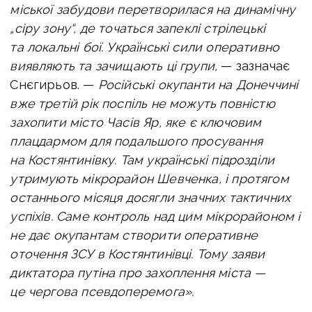
міської забудови перетворилася на динамічну
„сіру зону“, де точаться запеклі стрілецькі
та локальні бої. Українські сили оперативно
виявляють та зачищають ці групи,
— зазначає
Снєгирьов. —
Російські окупанти на Донеччині
вже третій рік поспіль не можуть повністю
захопити місто Часів Яр, яке є ключовим
плацдармом для подальшого просування
на Костянтинівку. Там українські підрозділи
утримують мікрорайон Шевченка, і протягом
останнього місяця досягли значних тактичних
успіхів. Саме контроль над цим мікрорайоном і
не дає окупантам створити оперативне
оточення ЗСУ в Костянтинівці. Тому заяви
диктатора путіна про захоплення міста —
це чергова псевдоперемога».