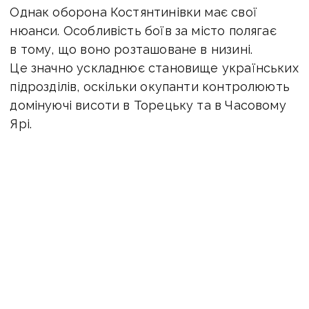
Однак оборона Костянтинівки має свої
нюанси. Особливість боїв за місто полягає
в тому, що воно розташоване в низині.
Це значно ускладнює становище українських
підрозділів, оскільки окупанти контролюють
домінуючі висоти в Торецьку та в Часовому
Ярі.
«Це дає змогу противнику тримати під
вогневим контролем як саму Костянтинівку,
так і логістику ЗСУ.
Основний тиск окупантів
на місто здійснюється із західної частини —
з боку сіл Іллінівка та Бересток, —
пояснює
Снєгирьов. -
Там ситуація ускладнюється тим,
що окупанти мають можливість інфільтрації
невеликих штурмових груп. Саме на західній
околиці Костянтинівки зосереджено велику