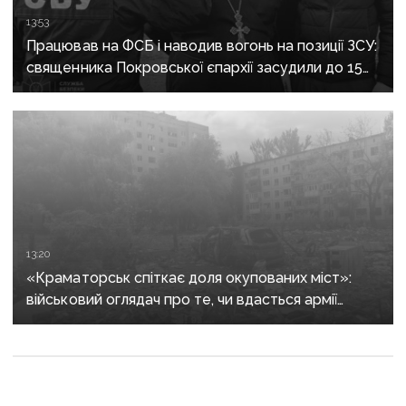
13:53
Працював на ФСБ і наводив вогонь на позиції ЗСУ:
священника Покровської єпархії засудили до 15
років
13:20
«Краматорськ спіткає доля окупованих міст»:
військовий оглядач про те, чи вдасться армії
рф захопити останню агломерацію Донеччини до
кінця 2026 року