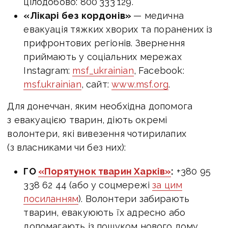
цілодобово: 800 333 129.
«Лікарі без кордонів»
— медична
евакуація тяжких хворих та поранених із
прифронтових регіонів. Звернення
приймають у соціальних мережах
Instagram:
msf_ukrainian
, Facebook:
msf.ukrainian
, сайт:
www.msf.org
.
Для донеччан, яким необхідна допомога
з евакуацією тварин, діють окремі
волонтери, які вивезення чотирилапих
(з власниками чи без них):
ГО
«Порятунок тварин Харків»
:
+380 95
338 62 44 (або у соцмережі
за цим
посиланням
). Волонтери забирають
тварин, евакуюють їх адресно або
допомагають із пошуком нового дому.