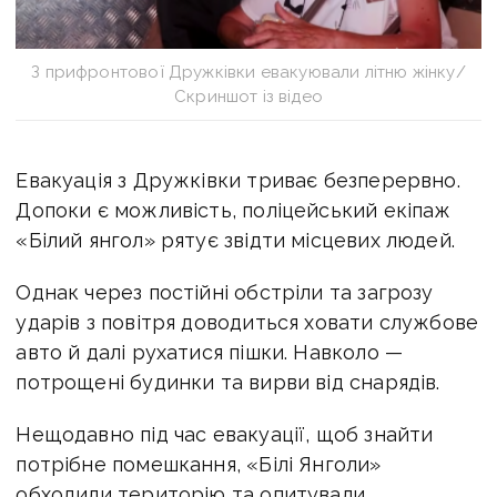
З прифронтової Дружківки евакуювали літню жінку/
Скриншот із відео
Евакуація з Дружківки триває безперервно.
Допоки є можливість, поліцейський екіпаж
«Білий янгол» рятує звідти місцевих людей.
Однак через постійні обстріли та загрозу
ударів з повітря доводиться ховати службове
авто й далі рухатися пішки. Навколо —
потрощені будинки та вирви від снарядів.
Нещодавно під час евакуації, щоб знайти
потрібне помешкання, «Білі Янголи»
обходили територію та опитували