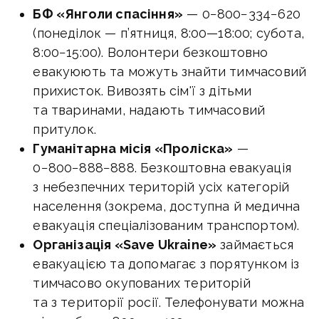
БФ «Янголи спасіння»
— 0−800−334−620
(понеділок — п’ятниця,
8:00—18:00
; субота,
8:00−15:00). Волонтери безкоштовно
евакуюють та можуть знайти тимчасовий
прихисток. Вивозять сім'ї з дітьми
та тваринами, надають тимчасовий
притулок.
Гуманітарна місія «Проліска»
—
0−800−888−888. Безкоштовна евакуація
з небезпечних територій усіх категорій
населення (зокрема, доступна й медична
евакуація спеціалізованим транспортом).
Організація «Save Ukraine»
займається
евакуацією та допомагає з порятунком із
тимчасово окупованих територій
та з території росії. Телефонувати можна