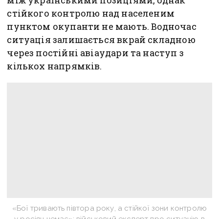
між українськими позиціями, однак
стійкого контролю над населеним
пунктом окупанти не мають. Водночас
ситуація залишається вкрай складною
через постійні авіаудари та наступ з
кількох напрямків.
«Бої тривають півтора року, а стійкої зони контролю
у росіян немає»: військовий експерт про ситуацію в