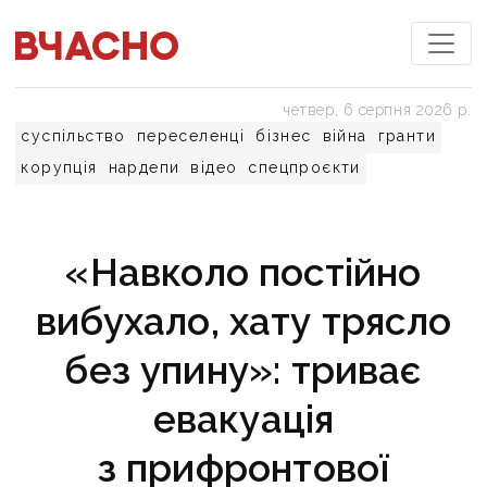
четвер, 6 серпня 2026 р.
суспільство
переселенці
бізнес
війна
гранти
корупція
нардепи
відео
спецпроєкти
«Навколо постійно
вибухало, хату трясло
без упину»: триває
евакуація
з прифронтової