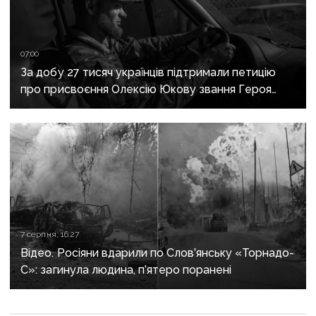
07:00
За добу 27 тисяч українців підтримали петицію
про присвоєння Олексію Юкову звання Героя
України посмертно
7 серпня, 16:27
Відео. Росіяни вдарили по Слов’янську «Торнадо-
С»: загинула людина, п’ятеро поранені