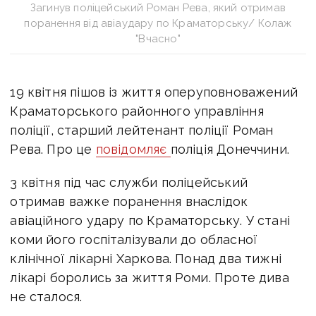
Загинув поліцейський Роман Рева, який отримав
поранення від авіаудару по Краматорську/ Колаж
"Вчасно"
19 квітня пішов із життя оперуповноважений
Краматорського районного управління
поліції, старший лейтенант поліції Роман
Рева. Про це
повідомляє
поліція Донеччини.
3 квітня під час служби поліцейський
отримав важке поранення внаслідок
авіаційного удару по Краматорську. У стані
коми його госпіталізували до обласної
клінічної лікарні Харкова.
Понад два тижні
лікарі боролись за життя Роми. Проте дива
не сталося.