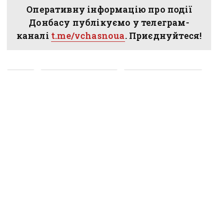
Оперативну інформацію про події
Донбасу публікуємо у телеграм-
каналі
t.me/vchasnoua
. Приєднуйтеся!
війна
Донецька область
російські окупанти
Гришине
ЗСУ
покровський напрямок
ПОДІЛИТИСЯ У СОЦМЕРЕЖАХ:
ТАКОЖ ЗА ТЕМОЮ