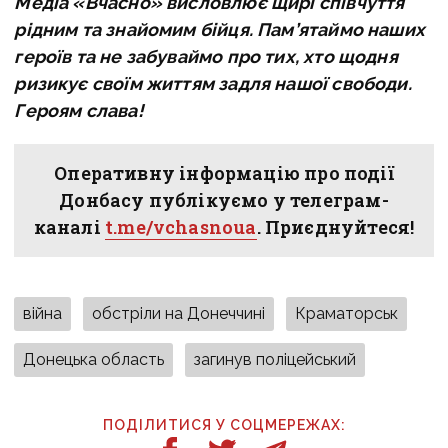
Медіа «Вчасно» висловлює щирі співчуття
рідним та знайомим бійця. Пам’ятаймо наших
героїв та не забуваймо про тих, хто щодня
ризикує своїм життям задля нашої свободи.
Героям слава!
Оперативну інформацію про події
Донбасу публікуємо у телеграм-
каналі
t.me/vchasnoua
. Приєднуйтеся!
війна
обстріли на Донеччині
Краматорськ
Донецька область
загинув поліцейський
ПОДІЛИТИСЯ У СОЦМЕРЕЖАХ: