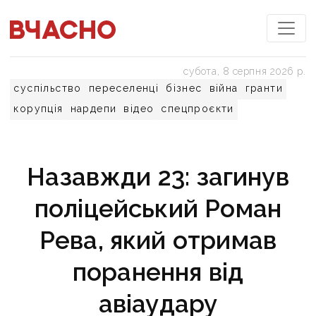
субота, 8 серпня 2026 р.
суспільство
переселенці
бізнес
війна
гранти
корупція
нардепи
відео
спецпроєкти
Назавжди 23: загинув
поліцейський Роман
Рева, який отримав
поранення від
авіаудару