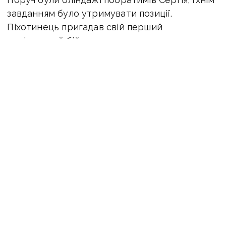
завданням було утримувати позиції.
Піхотинець пригадав свій перший
стрілецький бій.
«Нам командир сказав, що у вашу сторону
рухаються двоє росіян. Їх виявили з дрона,
ми з побратимом вже чекали. Я завжди їх
підпускав ближче, пригостив спочатку
гранаткою, а потім розфігачив. Підпускав їх
на метрів 20, можливо, й ближче підходили.
Це щоб не промахнутися»,
— розповів
військовий.
Обороняючи позицію, Сергій Криніцький
бачив, як росіяни відрізали голови своїм же
військовим.