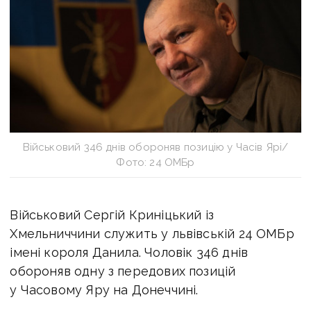
Військовий 346 днів обороняв позицію у Часів Ярі/
Фото: 24 ОМБр
Військовий Сергій Криніцький із
Хмельниччини служить у львівській 24 ОМБр
імені короля Данила. Чоловік 346 днів
обороняв одну з передових позицій
у Часовому Яру на Донеччині.