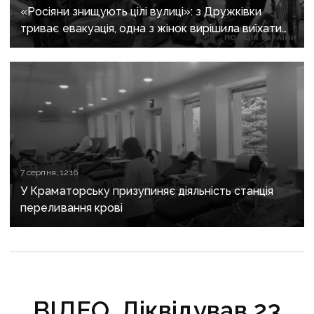
«Росіяни знищують цілі вулиці»: з Дружківки
триває евакуація, одна з жінок вирішила виїхати
після загибелі чоловіка
7 серпня, 12:16
У Краматорську призупиняє діяльність станція
переливання крові
ВІДЕО. Ліквідував 23