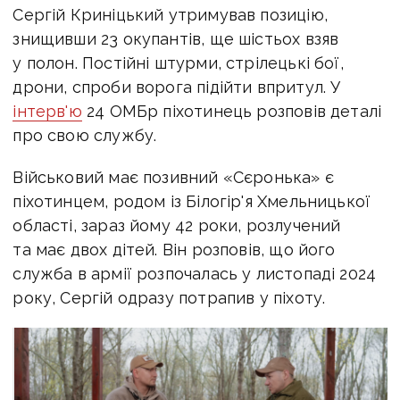
Сергій Криніцький утримував позицію,
знищивши 23 окупантів, ще шістьох взяв
у полон. Постійні штурми, стрілецькі бої,
дрони, спроби ворога підійти впритул. У
інтерв'ю
24 ОМБр піхотинець розповів деталі
про свою службу.
Військовий має позивний «Сєронька» є
піхотинцем, родом із Білогір'я Хмельницької
області, зараз йому 42 роки, розлучений
та має двох дітей. Він розповів, що його
служба в армії розпочалась у листопаді 2024
року, Сергій одразу потрапив у піхоту.