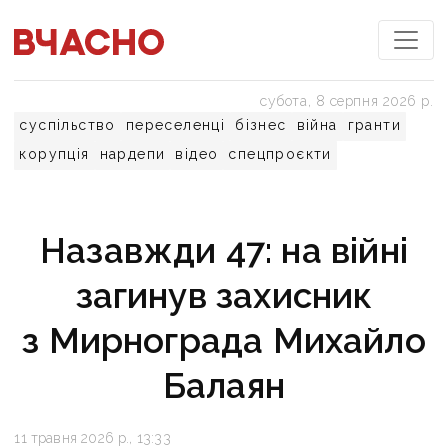
субота, 8 серпня 2026 р.
суспільство
переселенці
бізнес
війна
гранти
корупція
нардепи
відео
спецпроєкти
Назавжди 47: на війні
загинув захисник
з Мирнограда Михайло
Балаян
11 травня 2026 р., 13:33