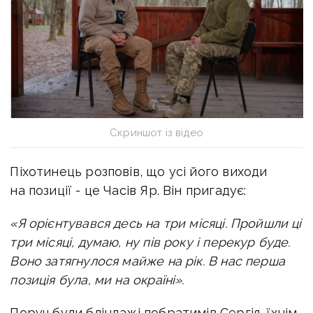
Скриншот із відео
Піхотинець розповів, що усі його виходи
на позиції - це Часів Яр. Він пригадує:
«Я орієнтувався десь на три місяці. Пройшли ці
три місяці, думаю, ну пів року і перекур буде.
Воно затягнулося майже на рік. В нас перша
позиція була, ми на окраїні».
Поруч були бліндажі побратимів Сергія, їхнім