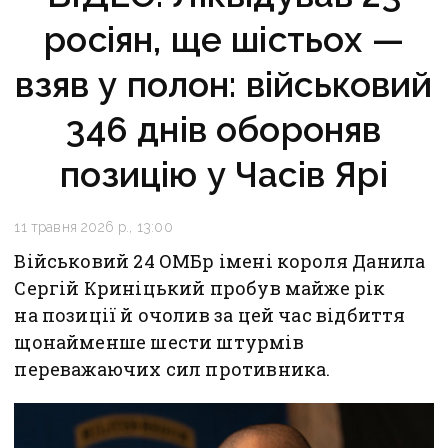
росіян, ще шістьох —
взяв у полон: військовий
346 днів обороняв
позицію у Часів Ярі
11 травня 2026 р., 13:00
Військовий 24 ОМБр імені короля Данила
Сергій Криніцький пробув майже рік
на позиції й очолив за цей час відбиття
щонайменше шести штурмів
переважаючих сил противника.