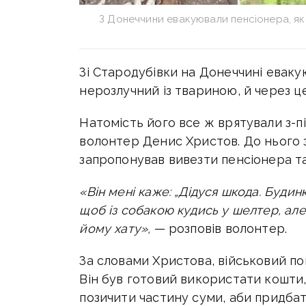
З Донеччини евакуювали пенсіонера, як
Зі Стародубівки на Донеччині еваку
нерозлучний із твариною, й через ц
Натомість його все ж врятували з-пі
волонтер Денис Христов. До нього 
запропонував вивезти пенсіонера т
«Він мені каже: „Дідуся шкода. Будин
щоб із собакою кудись у шелтер, але
йому хату»,
— розповів волонтер.
За словами Христова, військовий по
Він був готовий використати кошти, 
позичити частину суми, аби придбат