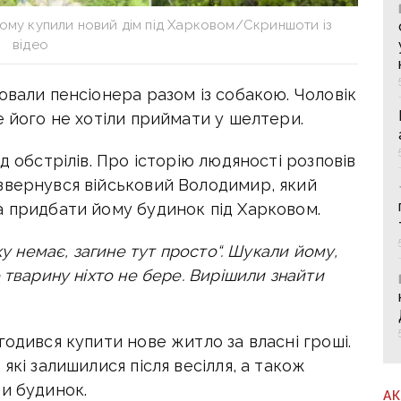
ому купили новий дім під Харковом/Скриншоти із
відео
ювали пенсіонера разом із собакою. Чоловік
е його не хотіли приймати у шелтери.
д обстрілів. Про історію людяності розповів
звернувся військовий Володимир, який
а придбати йому будинок під Харковом.
ку немає, загине тут просто“. Шукали йому,
 тварину ніхто не бере. Вирішили знайти
годився купити нове житло за власні гроші.
які залишилися після весілля, а також
и будинок.
А