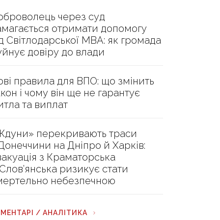
оброволець через суд
амагається отримати допомогу
ід Світлодарської МВА: як громада
уйнує довіру до влади
ові правила для ВПО: що змінить
акон і чому він ще не гарантує
итла та виплат
Ждуни» перекривають траси
 Донеччини на Дніпро й Харків:
вакуація з Краматорська
 Слов’янська ризикує стати
мертельно небезпечною
МЕНТАРІ / АНАЛІТИКА