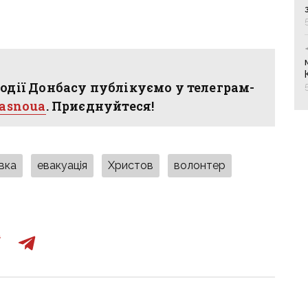
одії Донбасу публікуємо у телеграм-
hasnoua
. Приєднуйтеся!
вка
евакуація
Христов
волонтер