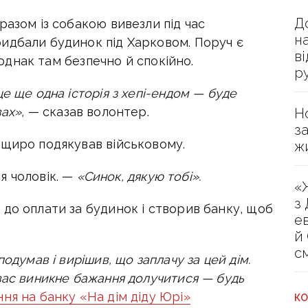
Д
разом із собакою вивезли під час
н
идбали будинок під Харковом. Поруч є
в
, однак там безпечно й спокійно.
р
е ще одна історія з хепі-ендом — буде
ах»,
— сказав волонтер.
Н
з
 щиро подякував військовому.
ж
я чоловік. —
«Синок, дякую тобі».
«
з
до оплати за будинок і створив банку, щоб
е
й
с
одумав і вирішив, що заплачу за цей дім.
вас виникне бажання долучитися — будь
ня на банку «На дім діду Юрі»
КО