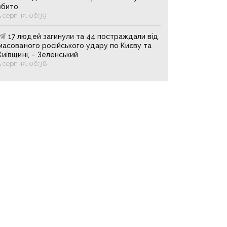
збито
5 серпня, 06:39
17 людей загинули та 44 постраждали від
масованого російського удару по Києву та
Київщині, – Зеленський
5 серпня, 06:38