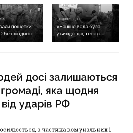
4:00
5 серпня, 13:17
вали пошепки:
«Раніше вода була
СО без жодного
у вихідні дні, тепер —
у взяли в полон
тільки на свята»:
ів
окупований Донецьк
живе місяцями без води
людей досі залишаються
 громаді, яка щодня
від ударів РФ
посилюється, а частина комунальних і