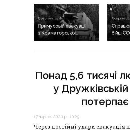
5 серпня, 14:10
5 серпня, 1
Примусовій евакуації
Спрацю
з Краматорської
бійці С
громади підлягають 525
постріл
дітей — ДонОВА
окупант
Понад 5,6 тисячі 
у Дружківській
потерпає 
17 червня 2026 р., 10:29
Через постійні удари евакуація 