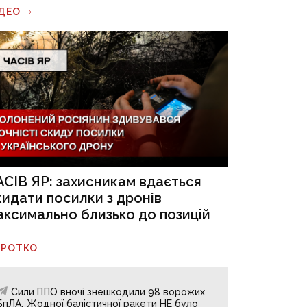
ІДЕО
АСІВ ЯР: захисникам вдається
кидати посилки з дронів
аксимально близько до позицій
ОРОТКО
Сили ППО вночі знешкодили 98 ворожих
БпЛА. Жодної балістичної ракети НЕ було