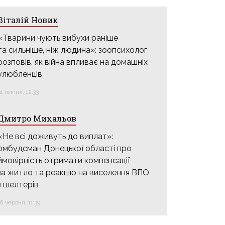
Віталій Новик
«Тварини чують вибухи раніше
та сильніше, ніж людина»: зоопсихолог
розповів, як війна впливає на домашніх
улюбленців
31 липня, 12:33
Дмитро Михальов
«Не всі доживуть до виплат»:
омбудсман Донецької області про
ймовірність отримати компенсації
за житло та реакцію на виселення ВПО
з шелтерів
16 червня, 11:39