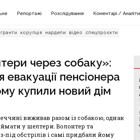
ьне
Репортажі
Розслідування
Коментарі / Аналіти
гранти
корупція
нардепи
відео
спецпроєкти
тери через собаку»:
я евакуації пенсіонера
ому купили новий дім
неччині виживав разом із собакою, однак
иймати у шелтери. Волонтер та
з-під обстрілів і самі придбали йому