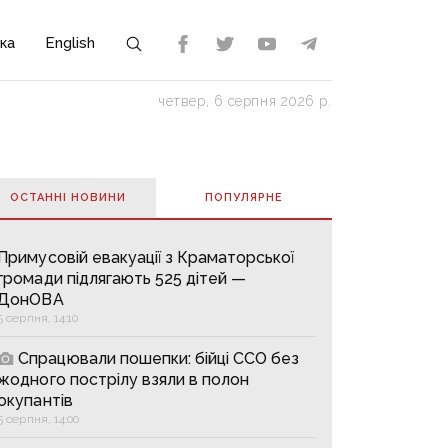
ка
English
четвер, 6 серпня 2026 р.
ОСТАННІ НОВИНИ
ПОПУЛЯРНE
Примусовій евакуації з Краматорської
громади підлягають 525 дітей —
ДонОВА
5 серпня, 14:10
Спрацювали пошепки: бійці ССО без
жодного пострілу взяли в полон
окупантів
5 серпня, 14:00