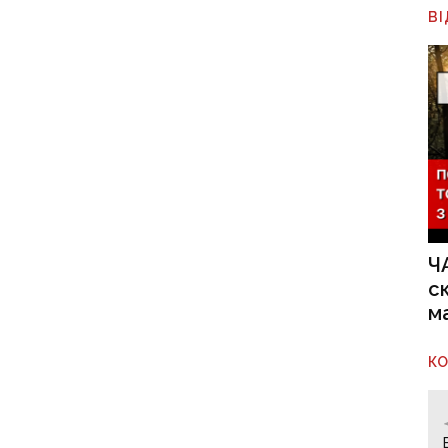
В
Ч
с
м
К