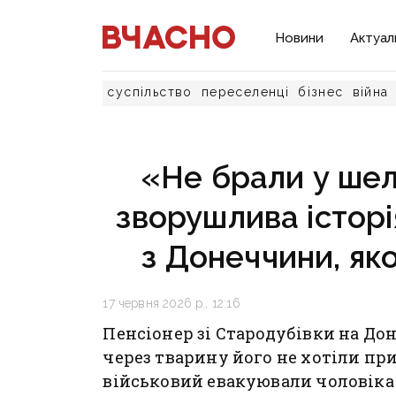
Новини
Актуал
суспільство
переселенці
бізнес
війна
«Не брали у шел
зворушлива історі
з Донеччини, як
17 червня 2026 р., 12:16
Пенсіонер зі Стародубівки на До
через тварину його не хотіли пр
військовий евакуювали чоловіка 