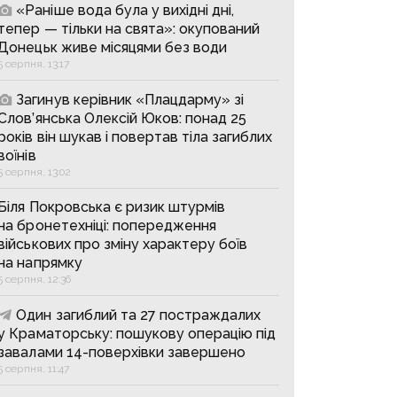
«Раніше вода була у вихідні дні,
тепер — тільки на свята»: окупований
Донецьк живе місяцями без води
5 серпня, 13:17
Загинув керівник «Плацдарму» зі
Слов’янська Олексій Юков: понад 25
років він шукав і повертав тіла загиблих
воїнів
5 серпня, 13:02
Біля Покровська є ризик штурмів
на бронетехніці: попередження
військових про зміну характеру боїв
на напрямку
5 серпня, 12:36
Один загиблий та 27 постраждалих
у Краматорську: пошукову операцію під
завалами 14-поверхівки завершено
5 серпня, 11:47