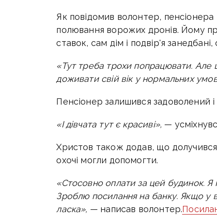
Як повідомив волонтер, пенсіонера 
полювання ворожих дронів. Йому пр
ставок, сам дім і подвір'я занедбані
«Тут треба трохи попрацювати. Але ц
доживати свій вік у нормальних умов
Пенсіонер залишився задоволений і
«І дівчата тут є красиві»,
— усміхнувс
Христов також додав, що долучився 
охочі могли допомогти.
«Стосовно оплати за цей будинок. Я п
Зроблю посилання на банку. Якщо у 
ласка»,
— написав волонтер.
Посилан