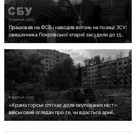
6 серпня, 13:53
Працював на ФСБ і наводив вогонь на позиції ЗСУ:
священника Покровської єпархії засудили до 15
років
6 серпня, 13:20
«Краматорськ спіткає доля окупованих міст»:
військовий оглядач про те, чи вдасться армії
рф захопити останню агломерацію Донеччини до
кінця 2026 року