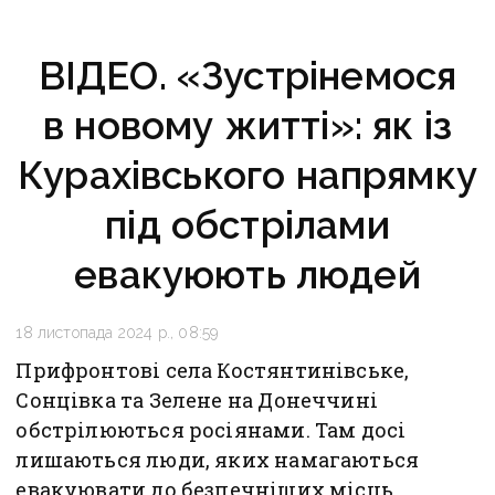
ВІДЕО. «Зустрінемося
в новому житті»: як із
Курахівського напрямку
під обстрілами
евакуюють людей
18 листопада 2024 р., 08:59
Прифронтові села Костянтинівське,
Сонцівка та Зелене на Донеччині
обстрілюються росіянами. Там досі
лишаються люди, яких намагаються
евакуювати до безпечніших місць.