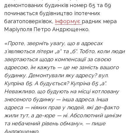
демонтованих будинків номер 65 та 69
починається будівництво іпотечних
багатоповерхівок,
інформує
радник мера
Маріуполя Петро Андрющенко.
«Проте, зверніть увагу, що в адресах
з’являються літери „а“ та „б“.
Тобто, коли люди
звертаються щодо компенсації за своєю
адресою, їм кажуть — це не замість вашого
будинку. Демонтували яку адресу? вул.
Купріна 65. А будується? Купріна 65 „а“.
Неважливо, що будують на місці котловану
знесеного будинку — інша адреса.
Інша
адреса — ніяких прав у людей, які де-факто
жили тут, а де-юре — ні.
Абсолютний цинізм
та небачений рівень обману», — пише
Андрющенко.