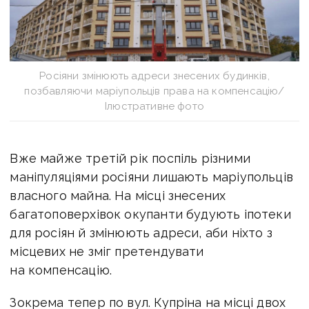
Росіяни змінюють адреси знесених будинків,
позбавляючи маріупольців права на компенсацію/
Ілюстративне фото
Вже майже третій рік поспіль різними
маніпуляціями росіяни лишають маріупольців
власного майна. На місці знесених
багатоповерхівок окупанти будують іпотеки
для росіян й змінюють адреси, аби ніхто з
місцевих не зміг претендувати
на компенсацію.
Зокрема тепер по вул. Купріна на місці двох