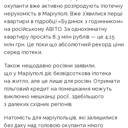
окупанти вже активно розпродують іпотечну
нерухомість в Маріуполі. Вже
з’явилися перші
квартири в підробці «Будинок з годинником»
на російському АВІТО. За однокімнатну
квартиру просять 8,3 млн рублів — це 4,15
млн грн. Ц
е поки що абсолютний рекорд ціни
серед іпотеки.
Також нещодавно росіяни заявили,
що у Маріуполі діє безвідсоткова іпотека
на житло, але це лише для росіян.
Отримати
пільговий кредит на помешкання можуть
виключно мешканці росії, здебільшого
з далеких східних регіонів.
Натомість для маріупольців, які залишилися
без даху над головою окупанти нічого