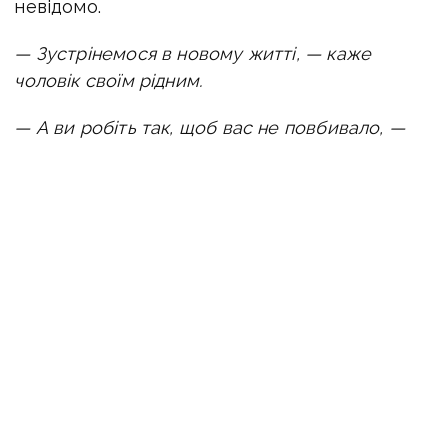
невідомо.
— Зустрінемося в новому житті, — каже
чоловік своїм рідним.
— А ви робіть так, щоб вас не повбивало, —
каже волонтер до місцевих жінок, які
лишаються.
По дорозі волонтер заїхав до місцевої жінки
Варвари, яку теж мав евакуювати. Він довго
гукав її та бив по воротах, однак до нього
ніхто не вийшов. Їхати довелося без жінки.
.
«Шкода, що бабусю не знайшли», — каже
волонтер.