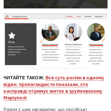
ЧИТАЙТЕ ТАКОЖ:
Вся суть росіян в одному
відео: пропагандисти показали, хто
насправді отримує житло в зруйнованому
Маріуполі
Разом з цим нагадаємо, що р
осійські