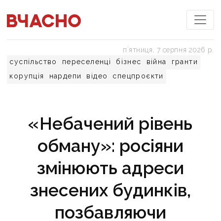
пʼятниця, 7 серпня 2026 р.
суспільство
переселенці
бізнес
війна
гранти
корупція
нардепи
відео
спецпроєкти
«Небачений рівень
обману»: росіяни
змінюють адреси
знесених будинків,
позбавляючи