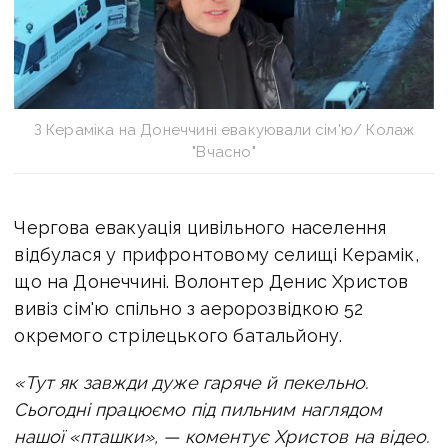
З Кераміка на Донеччині евакуювали сім'ю/ Колаж
"Вчасно"
Чергова евакуація цивільного населення
відбулася у прифронтовому селищі Керамік,
що на Донеччині. Волонтер Денис Христов
вивіз сім'ю спільно з аеророзвідкою 52
окремого стрілецького батальйону.
«Тут як завжди дуже гаряче й пекельно.
Сьогодні працюємо під пильним наглядом
нашої «пташки», — коментує Христов на відео.