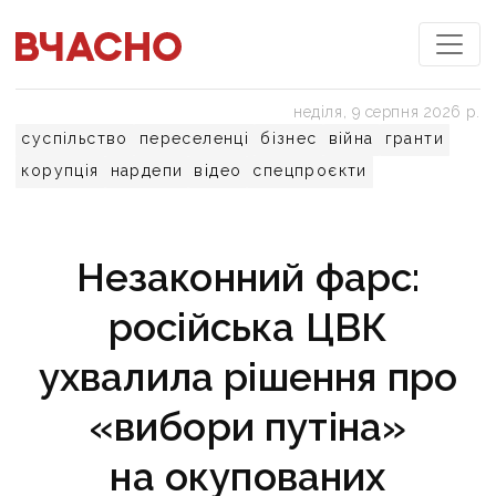
неділя, 9 серпня 2026 р.
суспільство
переселенці
бізнес
війна
гранти
корупція
нардепи
відео
спецпроєкти
Незаконний фарс:
російська ЦВК
ухвалила рішення про
«вибори путіна»
на окупованих