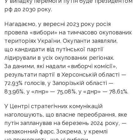
У випадку перемоги путін буде президентом
рф до 2030 року.
Нагадаємо, у вересні 2023 року росія
провела «вибори» на тимчасово окупованих
територіях України. Окупанти заявляли,
що кандидати від путінської партії
лідирували в усіх окупованих регіонах.
За даними, які надали «виборчі комісії»,
результати партії в Херсонській області —
72,93% голосів, у Запорізькій області —
83,96%, у «лнр» — 75,08%, у «днр» — 78,61%.
У Центрі стратегічних комунікацій
наголошують, що власне переобрання, яке
путін запланував на березень 2024 року, —
незаконний фарс. Зокрема, у кремлі
не приховують, що ці вибори —