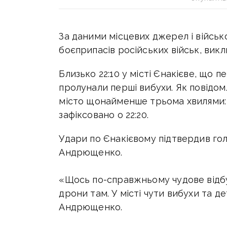
За даними місцевих джерел і військ
боєприпасів російських військ, ви
Близько 22:10 у місті Єнакієве, що 
пролунали перші вибухи. Як повідом
місто щонайменше трьома хвилями: о 2
зафіксовано о 22:20.
Удари по Єнакієвому підтвердив го
Андрющенко.
«Щось по-справжньому чудове відбув
дрони там. У місті чути вибухи та д
Андрющенко.