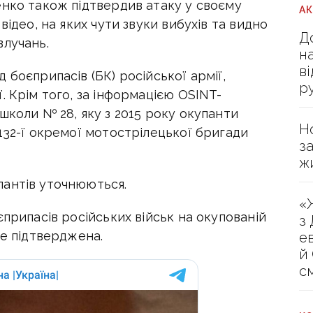
енко також підтвердив атаку у своєму
А
відео, на яких чути звуки вибухів та видно
Д
влучань.
н
в
 боєприпасів (БК) російської армії,
р
. Крім того, за інформацією OSINT-
школи № 28, яку з 2015 року окупанти
Н
132-ї окремої мотострілецької бригади
з
ж
пантів уточнюються.
«
єприпасів російських військ на окупованій
з
не підтверджена.
е
й
с