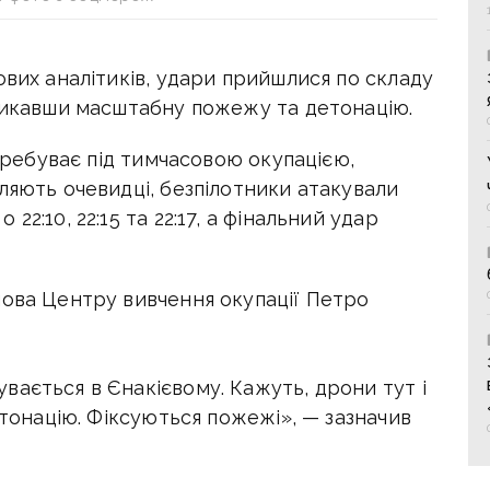
ових аналітиків, удари прийшлися по складу
кликавши масштабну пожежу та детонацію.
перебуває під тимчасовою окупацією,
ляють очевидці, безпілотники атакували
2:10, 22:15 та 22:17, а фінальний удар
лова Центру вивчення окупації Петро
ається в Єнакієвому. Кажуть, дрони тут і
етонацію. Фіксуються пожежі», — зазначив