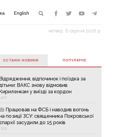
ка
English
четвер, 6 серпня 2026 р.
ОСТАННІ НОВИНИ
ПОПУЛЯРНE
Відрядження, відпочинок і поїздка за
дітьми: ВАКС знову відмовив
Кириленкам у виїзді за кордон
14:00
Працював на ФСБ і наводив вогонь
на позиції ЗСУ: священника Покровської
єпархії засудили до 15 років
13:53