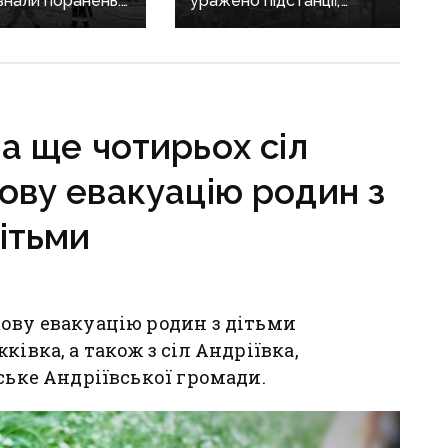
знали поранень:
уражено підстанції,
злочини
місто залишилося без
онеччині
світла та води
а ще чотирьох сіл
ову евакуацію родин з
ітьми
ову евакуацію родин з дітьми
івка, а також з сіл Андріївка,
ське Андріївської громади.