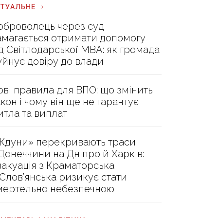
КТУАЛЬНЕ
оброволець через суд
амагається отримати допомогу
ід Світлодарської МВА: як громада
уйнує довіру до влади
ові правила для ВПО: що змінить
акон і чому він ще не гарантує
итла та виплат
Ждуни» перекривають траси
 Донеччини на Дніпро й Харків:
вакуація з Краматорська
 Слов’янська ризикує стати
мертельно небезпечною