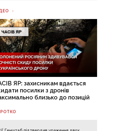
ІДЕО
АСІВ ЯР: захисникам вдається
кидати посилки з дронів
аксимально близько до позицій
ОРОТКО
Генштаб підтвердив ураження двох