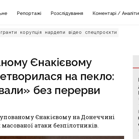
ьне
Репортажі
Розслідування
Коментарі / Аналіти
гранти
корупція
нардепи
відео
спецпроєкти
аному Єнакієвому
етворилася на пекло:
вали» без перерви
окупованому Єнакієвому на Донеччині
масованої атаки безпілотників.