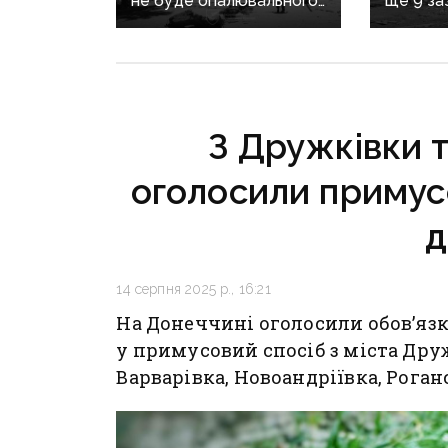
не буде опалювального
ще 9 за
сезону: фронт
воєнні 
наближається,
рф на Д
інфраструктура
критично зруйнована
З Дружківки т
оголосили примус
д
14 серпня 2025 р., 16:21
На Донеччині оголосили обов’язк
у примусовий спосіб з міста Дружк
Варварівка, Новоандріївка, Роган