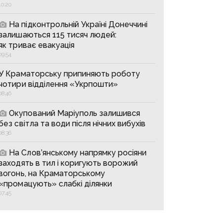
10:20
На підконтрольній Україні Донеччині
залишаються 115 тисяч людей:
як триває евакуація
09:54
У Краматорську припиняють роботу
чотири відділення «Укрпошти»
08:46
Окупований Маріуполь залишився
без світла та води після нічних вибухів
08:36
На Слов’янському напрямку росіяни
заходять в тил і коригують ворожий
вогонь, на Краматорському
«промацують» слабкі ділянки
07:45