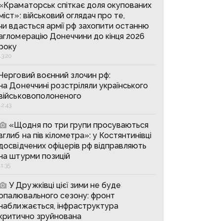
«Краматорськ спіткає доля окупованих
міст»: військовий оглядач про те,
чи вдасться армії рф захопити останню
агломерацію Донеччини до кінця 2026
року
13:20
Черговий воєнний злочин рф:
на Донеччині розстріляли українського
військовополоненого
12:43
«Щодня по три групи просуваються
вглиб на пів кілометра»: у Костянтинівці
досвідчених офіцерів рф відправляють
на штурми позицій
11:35
У Дружківці цієї зими не буде
опалювального сезону: фронт
наближається, інфраструктура
критично зруйнована