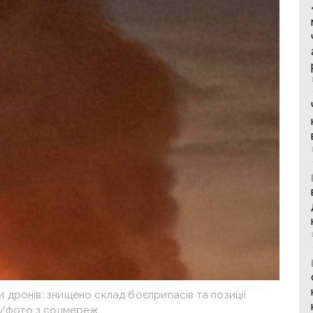
и дронів: знищено склад боєприпасів та позиції
в/фото з соцмереж