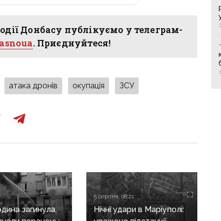
одії Донбасу публікуємо у телеграм-
hasnoua
. Приєднуйтеся!
атака дронів
окупація
ЗСУ
5 серпня, 08:21
дина загинула,
Нічні удари в Маріуполі: