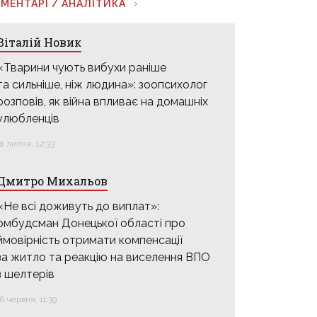
МЕНТАРІ / АНАЛІТИКА
Віталій Новик
«Тварини чують вибухи раніше
та сильніше, ніж людина»: зоопсихолог
розповів, як війна впливає на домашніх
улюбленців
31 липня, 12:33
Дмитро Михальов
«Не всі доживуть до виплат»:
омбудсман Донецької області про
ймовірність отримати компенсації
за житло та реакцію на виселення ВПО
з шелтерів
16 червня, 11:39