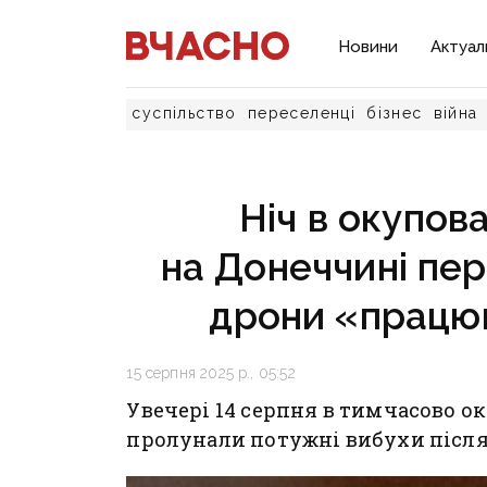
Новини
Актуал
суспільство
переселенці
бізнес
війна
Ніч в окупов
на Донеччині пер
дрони «працю
15 серпня 2025 р., 05:52
Увечері 14 серпня в тимчасово 
пролунали потужні вибухи після 