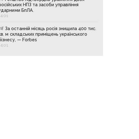
російських НПЗ та засоби управління
ударними БпЛА.
14:01
За останній місяць росія знищила 400 тис.
кв. м складських приміщень українського
бізнесу, — Forbes
14:01