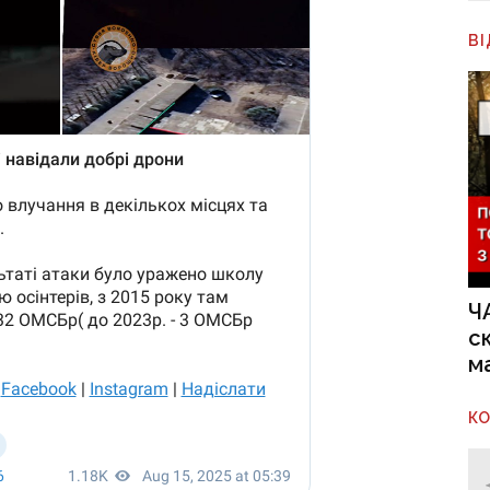
В
Ч
с
м
К