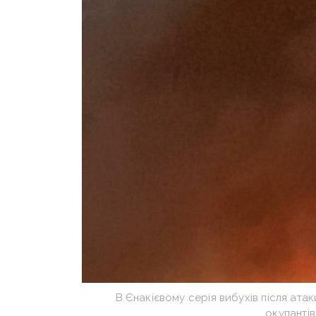
В Єнакієвому серія вибухів після атак
окупанті