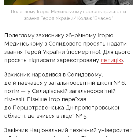
Полеглому Ігорю Мединському просять присвоїти
звання Героя України/ Колаж "Вчасно"
Полеглому захиснику 26-річному Ігорю
Мединському з Селидового просять надати
звання Герой України (посмертно). Для цього
просять підписати зареєстровану
петицію
.
Захисник народився в Селидовому,
де й навчався у загальноосвітній школі № 6,
потім — у Селидівській загальноосвітній
гімназії. Пізніше Ігор переїхав
до Першотравенська Дніпропетровської
області, де вчився в ліцеї № 5.
Закінчив Національний технічний університет