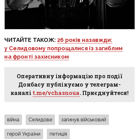
ЧИТАЙТЕ ТАКОЖ:
26 років назавжди:
у Селидовому попрощалися із загиблим
на фронті захисником
Оперативну інформацію про події
Донбасу публікуємо у телеграм-
каналі
t.me/vchasnoua
. Приєднуйтеся!
війна
Селидове
загинув військовий
герой України
петиція