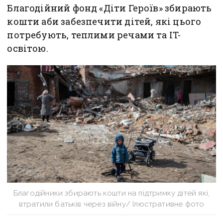
Благодійний фонд «Діти Героїв» збирають
кошти аби забезпечити дітей, які цього
потребують, теплими речами та IT-
освітою.
Благодійники збирають кошти на підтримку дітей які,
втратили батьків через війну/ Ілюстративне фото