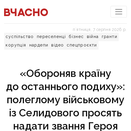
пʼятниця, 7 серпня 2026 р.
суспільство
переселенці
бізнес
війна
гранти
корупція
нардепи
відео
спецпроєкти
«Обороняв країну
до останнього подиху»:
полеглому військовому
із Селидового просять
надати звання Героя