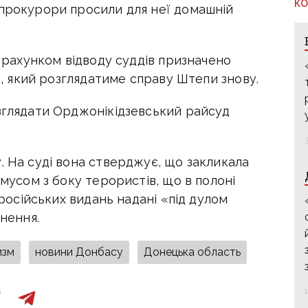
КО
 прокурори просили для неї домашній
а рахунком відводу суддів призначено
ії, який розглядатиме справу Штепи знову.
озглядати Орджонікідзевський райсуд
. На суді вона стверджує, що закликала
имусом з боку терористів, що в полоні
 російських видань надані «під дулом
знення.
изм
новини Донбасу
Донецька область