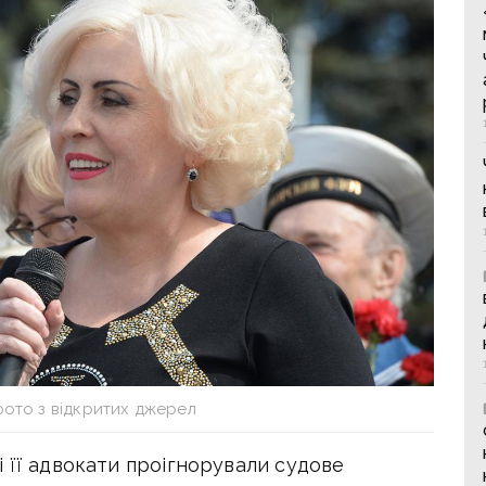
фото з відкритих джерел
 її адвокати проігнорували судове