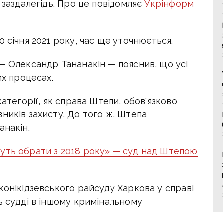
 заздалегідь. Про це повідомляє
Укрінформ
 січня 2021 року, час ще уточнюється.
— Олександр Тананакін — пояснив, що усі
их процесах.
категорії, як справа Штепи, обов'язково
ників захисту. До того ж, Штепа
анакін.
уть обрати з 2018 року» — суд над Штепою
жонікідзевського райсуду Харкова у справі
ь судді в іншому кримінальному