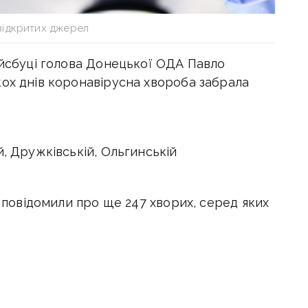
відкритих джерел
ейсбуці голова Донецької ОДА Павло
кох днів коронавірусна хвороба забрала
й, Дружківській, Ольгинській
ї повідомили про ще 247 хворих, серед яких