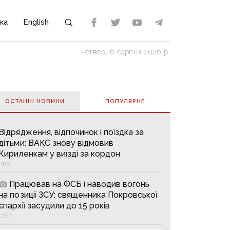
ка
English
четвер, 6 серпня 2026 р.
ОСТАННІ НОВИНИ
ПОПУЛЯРНE
Відрядження, відпочинок і поїздка за
дітьми: ВАКС знову відмовив
Кириленкам у виїзді за кордон
14:00
Працював на ФСБ і наводив вогонь
на позиції ЗСУ: священника Покровської
єпархії засудили до 15 років
13:53