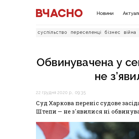
Новини
Актуал
суспільство
переселенці
бізнес
війна
Обвинувачена у се
не з’яви
22 грудня 2020 р., 09:35
Суд Харкова переніс судове засід
Штепи — не з'явилися ні обвинувач