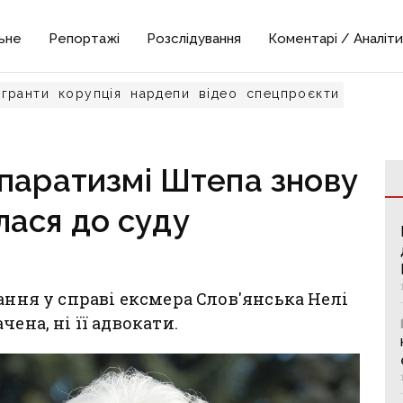
ьне
Репортажі
Розслідування
Коментарі / Аналіти
гранти
корупція
нардепи
відео
спецпроєкти
паратизмі Штепа знову
лася до суду
ання у справі ексмера Слов'янська Нелі
ена, ні її адвокати.