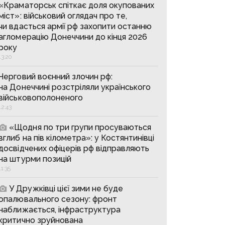
«Краматорськ спіткає доля окупованих
міст»: військовий оглядач про те,
чи вдасться армії рф захопити останню
агломерацію Донеччини до кінця 2026
року
13:20
Черговий воєнний злочин рф:
на Донеччині розстріляли українського
військовополоненого
12:43
«Щодня по три групи просуваються
вглиб на пів кілометра»: у Костянтинівці
досвідчених офіцерів рф відправляють
на штурми позицій
11:35
У Дружківці цієї зими не буде
опалювального сезону: фронт
наближається, інфраструктура
критично зруйнована