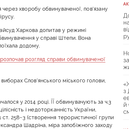
А
я через хворобу обвинуваченої, пов'язану
Д
ірусу.
н
в
айсуд Харкова допитав у режимі
р
обвинувачення у справі Штепи. Вона
 поїхала додому.
Н
 розпочав розгляд справи обвинуваченої
з
ж
виборах Слов'янського міського голови,
«
з
е
лося у 2014 році. ЇЇ обвинувачують за ч.3
й
цілісність і недоторканність України,
с
1 ст. 258−3 (створення терористичної групи
ександра Шадріна, міра запобіжного заходу