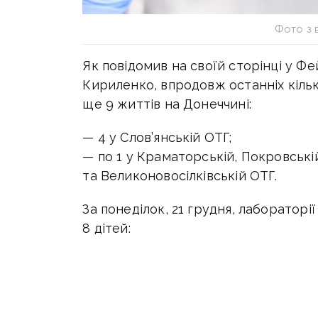
Фото з 
Як повідомив на своїй сторінці у Ф
Кириленко, впродовж останніх кіль
ще 9 життів на Донеччині:
— 4 у Слов’янській ОТГ;
— по 1 у Краматорській, Покровські
та Великоновосілківській ОТГ.
За понеділок, 21 грудня, лабораторі
8 дітей:
— 147 у Маріупольській ОТГ;
— 48 у Волноваській ОТГ;
— 11 у Костянтинівській ОТГ;