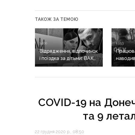
ТАКОЖ ЗА ТЕМОЮ
14:00
13:53
Відрядження, відпочинок
Працюва
і поїздка за дітьми: ВАКС
наводив
знову відмовив
на позиц
Кириленкам у виїзді
священн
за кордон
єпархії 
років
COVID-19 на Донеч
та 9 лета
22 грудня 2020 р., 08:50