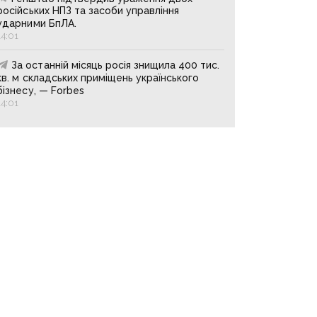
російських НПЗ та засоби управління
ударними БпЛА.
14:01
За останній місяць росія знищила 400 тис.
кв. м складських приміщень українського
бізнесу, — Forbes
14:01