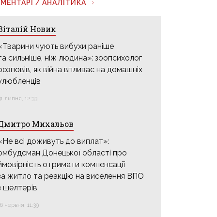
МЕНТАРІ / АНАЛІТИКА
Віталій Новик
«Тварини чують вибухи раніше
та сильніше, ніж людина»: зоопсихолог
розповів, як війна впливає на домашніх
улюбленців
31 липня, 12:33
Дмитро Михальов
«Не всі доживуть до виплат»:
омбудсман Донецької області про
ймовірність отримати компенсації
за житло та реакцію на виселення ВПО
з шелтерів
16 червня, 11:39