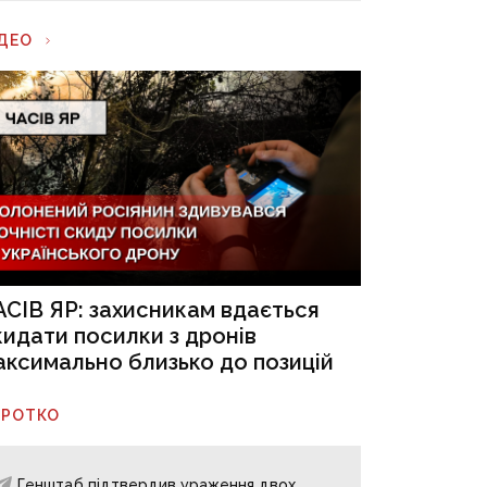
ІДЕО
АСІВ ЯР: захисникам вдається
кидати посилки з дронів
аксимально близько до позицій
ОРОТКО
Генштаб підтвердив ураження двох