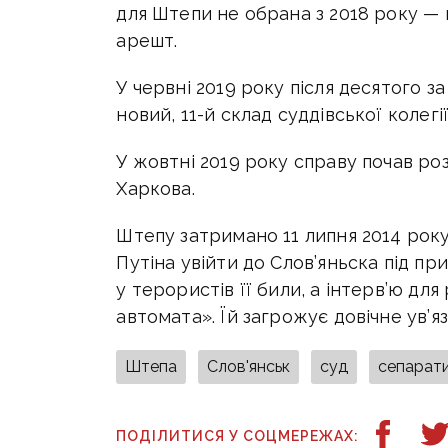
для Штепи не обрана з 2018 року —
арешт.
У червні 2019 року після десятого з
новий, 11-й склад суддівської колег
У жовтні 2019 року справу почав р
Харкова.
Штепу затримано 11 липня 2014 року
Путіна увійти до Слов’яньска під пр
у терористів її били, а інтерв’ю для
автомата». Їй загрожує довічне ув’я
Штепа
Слов'янськ
суд
сепарат
ПОДІЛИТИСЯ У СОЦМЕРЕЖАХ: