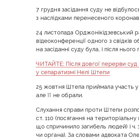
7 грудня засідання суду не відбулос
з наслідками перенесеного коронав
24 листопада Орджонікідзевський р
відеоконференції одного з свідків 
на засіданні суду була, і після нього
ЧИТАЙТЕ: Після довгої перерви суд
у сепаратизмі Нелі Штепи
25 жовтня Штепа приймала участь у 
але її не обрали.
Слухання справи проти Штепи розпоча
ст. 110 (посягання на територіальну 
що спричинило загибель людей) і ч. 
чи органа). За словами адвоката Ол