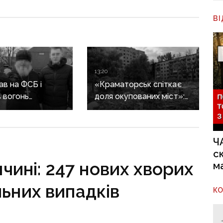
В
13:20
в на ФСБ і
«Краматорськ спіткає
 вогонь
доля окупованих міст»:
ії ЗСУ:
військовий оглядач про
ика Покровської
те, чи вдасться армії
засудили до 15
рф захопити останню
Ч
агломерацію Донеччини
с
до кінця 2026 року
чині: 247 нових хворих
м
льних випадків
К