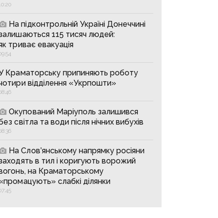
10:20
На підконтрольній Україні Донеччині
залишаються 115 тисяч людей:
як триває евакуація
09:54
У Краматорську припиняють роботу
чотири відділення «Укрпошти»
08:46
Окупований Маріуполь залишився
без світла та води після нічних вибухів
08:36
На Слов’янському напрямку росіяни
заходять в тил і коригують ворожий
вогонь, на Краматорському
«промацують» слабкі ділянки
07:45