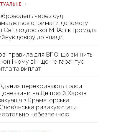
КТУАЛЬНЕ
оброволець через суд
амагається отримати допомогу
ід Світлодарської МВА: як громада
уйнує довіру до влади
ові правила для ВПО: що змінить
акон і чому він ще не гарантує
итла та виплат
Ждуни» перекривають траси
 Донеччини на Дніпро й Харків:
вакуація з Краматорська
 Слов’янська ризикує стати
мертельно небезпечною