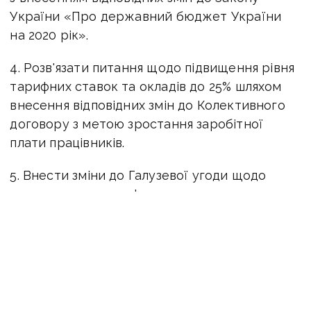
України «Про державний бюджет України
на 2020 рік».
4. Розв'язати питання щодо підвищення рівня
тарифних ставок та окладів до 25% шляхом
внесення відповідних змін до Колективного
договору з метою зростання заробітної
плати працівників.
5. Внести зміни до Галузевої угоди щодо
встановлення тарифних ставок та посадових
окладів працівників вугільної галузі виходячи
з розміру мінімальної заробітної плати.
6. Забезпечити пріоритет використання
вітчизняного енергетичного та коксівного
вугілля та обмежити використання