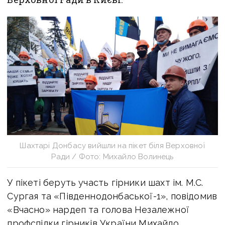
Шахтарі Донбасу вийшли на пікет біля Верховної
Ради / Фото: Михайло Волинець
У пікеті беруть участь гірники шахт ім. М.С.
Сургая та «Південнодонбаської-1», повідомив
«Вчасно» нардеп та голова Незалежної
профспілки гірників України Михайло