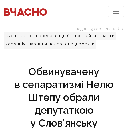
неділя, 9 серпня 2026 р.
суспільство
переселенці
бізнес
війна
гранти
корупція
нардепи
відео
спецпроєкти
Обвинувачену
в сепаратизмі Нелю
Штепу обрали
депутаткою
у Слов’янську