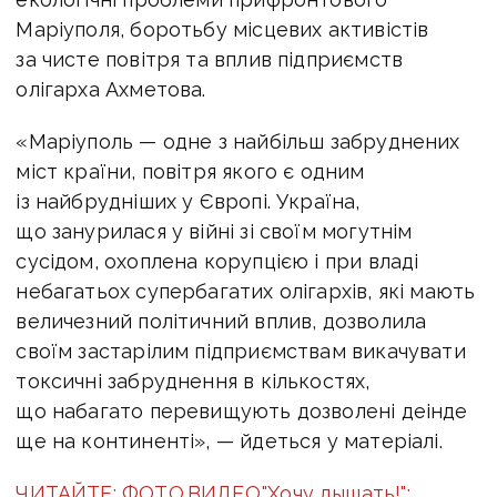
Маріуполя, боротьбу місцевих активістів
за чисте повітря та вплив підприємств
олігарха Ахметова.
«Маріуполь — одне з найбільш забруднених
міст країни, повітря якого є одним
із найбрудніших у Європі. Україна,
що занурилася у війні зі своїм могутнім
сусідом, охоплена корупцією і при владі
небагатьох супербагатих олігархів, які мають
величезний політичний вплив, дозволила
своїм застарілим підприємствам викачувати
токсичні забруднення в кількостях,
що набагато перевищують дозволені деінде
ще на континенті», — йдеться у матеріалі.
ЧИТАЙТЕ: ФОТО.ВИДЕО."Хочу дышать!":