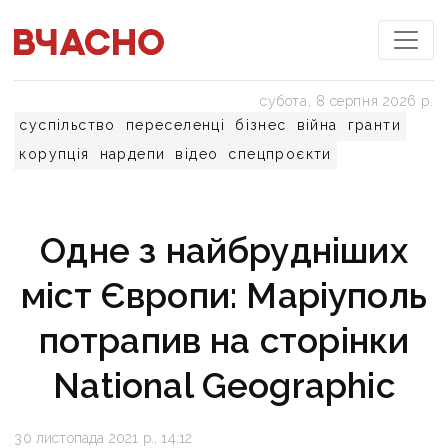
субота, 8 серпня 2026 р.
суспільство
переселенці
бізнес
війна
гранти
корупція
нардепи
відео
спецпроєкти
Одне з найбрудніших
міст Європи: Маріуполь
потрапив на сторінки
National Geographic
30 листопада 2021 р., 14:12