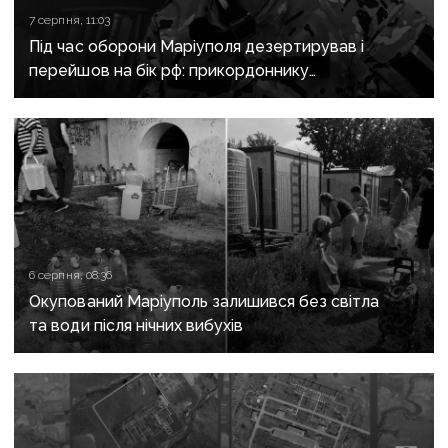
7 серпня, 11:03
Під час оборони Маріуполя дезертирував і
перейшов на бік рф: прикордоннику
з «Азовсталі» повідомили про підозру
6 серпня, 08:36
Окупований Маріуполь залишився без світла
та води після нічних вибухів