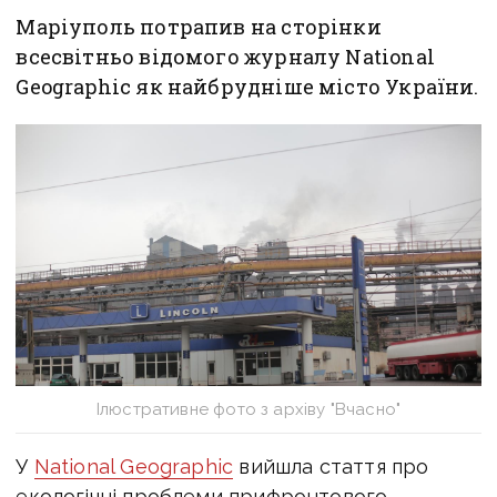
Маріуполь потрапив на сторінки
всесвітньо відомого журналу National
Geographic як найбрудніше місто України.
Ілюстративне фото з архіву "Вчасно"
У
National Geographic
вийшла стаття про
екологічні проблеми прифронтового