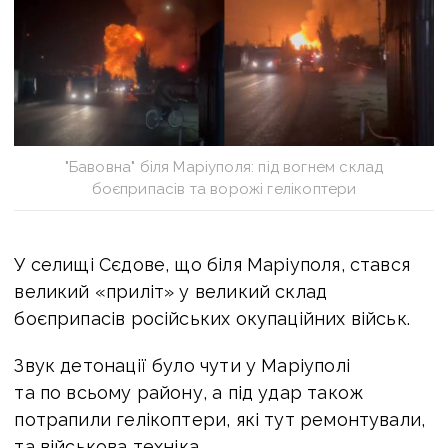
"Бавовна" біля Маріуполя: під вогнем склад
боєприпасів та ворожі гелікоптери
У селищі Сєдове, що біля Маріуполя, стався
великий «приліт» у великий склад
боєприпасів російських окупаційних військ.
Звук детонації було чути у Маріуполі
та по всьому району, а під удар
також
потрапили гелікоптери, які тут ремонтували,
та військова техніка.