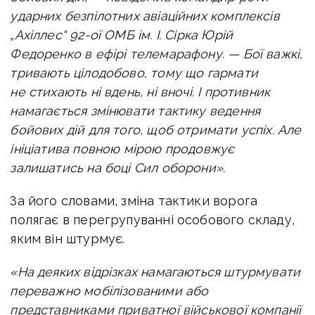
ударних безпілотних авіаційних комплексів
„Ахіллес“ 92-ої ОМБ ім. І. Сірка Юрій
Федоренко в ефірі телемарафону. — Бої важкі,
тривають цілодобово, тому що гармати
не стихають ні вдень, ні вночі. І противник
намагається змінювати тактику ведення
бойових дій для того, щоб отримати успіх. Але
ініціатива повною мірою продовжує
залишатись на боці Сил оборони».
За його словами, зміна тактики ворога
полягає в перегрупуванні особового складу,
яким він штурмує.
«На деяких відрізках намагаються штурмувати
переважно мобілізованими або
представниками приватної військової компанії