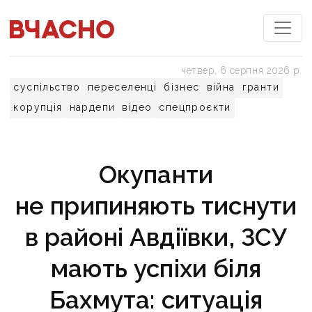
четвер, 6 серпня 2026 р.
суспільство
переселенці
бізнес
війна
гранти
корупція
нардепи
відео
спецпроєкти
Окупанти
не припиняють тиснути
в районі Авдіївки, ЗСУ
мають успіхи біля
Бахмута: ситуація