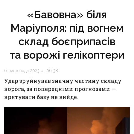
«Бавовна» біля
Маріуполя: під вогнем
склад боєприпасів
та ворожі гелікоптери
6 листопада 2023 р., 06:38
Удар зруйнував значну частину складу
ворога, за попередніми прогнозами —
врятувати базу не вийде.