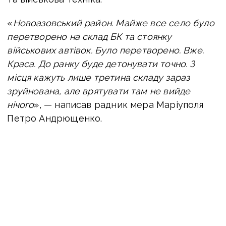
«
Новоазовський район. Майже все село було
перетворено на склад БК та стоянку
військових автівок. Було перетворено. Вже.
Краса. До ранку буде детонувати точно. З
місця кажуть лише третина складу зараз
зруйнована, але врятувати там не вийде
нічого
», — написав радник мера Маріуполя
Петро Андрющенко.
Він також пізніше додав, що в селищі зникла
електрика, зокрема зазначив, що раніше
окупанти зробили Сєдове закритим для
відвідувачів населеним пунктом.
ЧИТАЙТЕ ТАКОЖ:
Виносять майно із «Вежі»
на смітник: окупанти руйнують пам’ятки
Маріуполя