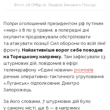
Фото: 28 ОМБр ім. Лицарів Зимового Походу
Попри оголошений президентом рф путіним
«мир» з 8 по 9 травня, в попередні дні
окупанти продовжували обстрілювати
та атакувати позиції Сил оборони по всій лінії
фронту.
Найактивніше ворог себе поводив
на Торецькому напрямку.
Там зафіксували 13
штурмових дій, повідомив в ефірі
телемарафону «Єдині новини»
розповів
речник оперативно-тактичного угруповання
«Луганськ» підполковник Дмитро
Запорожець.
За його словами, 7 штурмових дій було
у самому місті, ще 6 — в напрямку