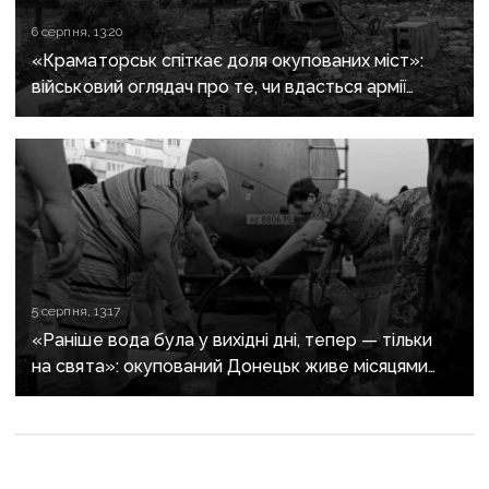
6 серпня, 13:20
«Краматорськ спіткає доля окупованих міст»:
військовий оглядач про те, чи вдасться армії
рф захопити останню агломерацію Донеччини до
кінця 2026 року
5 серпня, 13:17
«Раніше вода була у вихідні дні, тепер — тільки
на свята»: окупований Донецьк живе місяцями
без води