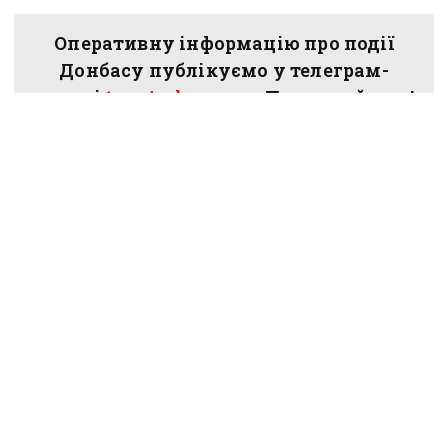
Оперативну інформацію про події
Донбасу публікуємо у телеграм-
каналі
t.me/vchasnoua
. Приєднуйтеся!
війна
війна в Україні
Слов'янськ
Краматорськ
коригувальники
зрадники Донеччини
ПОДІЛИТИСЯ У СОЦМЕРЕЖАХ:
ТАКОЖ ЗА ТЕМОЮ