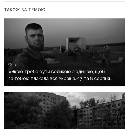
ТАКОЖ ЗА ТЕМОЮ
05:23
«Якою треба бути великою людиною, щоб
за тобою плакала вся Україна»: 7 та 8 серпня
прощаються із засновником організації
«Плацдарм» Олексієм Юковим