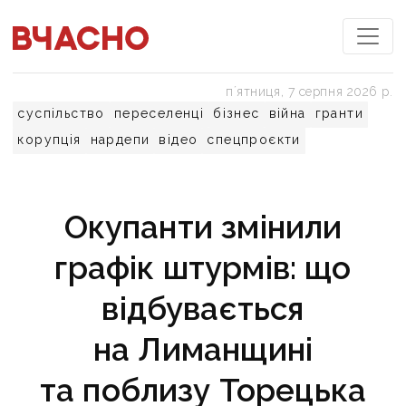
пʼятниця, 7 серпня 2026 р.
суспільство
переселенці
бізнес
війна
гранти
корупція
нардепи
відео
спецпроєкти
Окупанти змінили
графік штурмів: що
відбувається
на Лиманщині
та поблизу Торецька