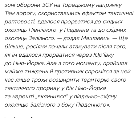
зоні оборони ЗСУ на Торецькому напрямку.
Там ворогу, скориставшись ефектом тактичної
раптовості, вдалося прорватися до східних
околиць Північного, у Південне та до східних
околиць Залізного, — додає Машовець. —
Ще
більше, росіяни почали атакувати після того,
як їм вдалося прорватися через Юр'ївку
до Нью-Йорка. Але з того моменту, пройшов
майже тиждень й противник спромігся за цей
час лише трохи розширити територію свого
тактичного прориву у бік Нью-Йорка
та нарешті „вклинився“ у південно-східну
околицю Залізного з боку Південного».
Інші спроби наступу, зокрема атакувати
«в лоб» з боку Майорська на Північне
та Дружбу закінчились для противника