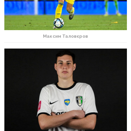
Максим Таловєров