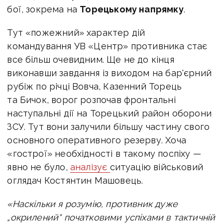
бої, з
окрема на
Торецькому напрямку
.
Тут «пожежний» характер дій
командування УВ «Центр» противника стає
все більш очевидним.
Ще не до кінця
виконавши завдання із виходом на бар'єрний
рубіж по річці Вовча, Казенний Торець
та Бичок, ворог розпочав фронтальні
наступальні дії на Торецький район оборони
ЗСУ. Тут вони залучили більшу частину свого
основного оперативного резерву. Хоча
«гострої» необхідності в такому поспіху —
явно не було,
аналізує
ситуацію військовий
оглядач Костянтин Машовець.
«Наскільки я розумію, противник дуже
„окрилений“ початковими успіхами в тактичній