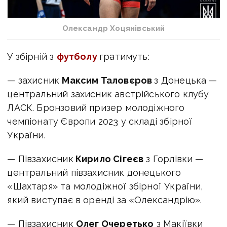
Олександр Хоцянівський
У збірній з
футболу
гратимуть:
— захисник
Максим Таловєров
з Донецька —
центральний захисник австрійського клубу
ЛАСК. Бронзовий призер молодіжного
чемпіонату Європи 2023 у складі збірної
України.
— Півзахисник
Кирило Сігеєв
з Горлівки —
центральний півзахисник донецького
«Шахтаря» та молодіжної збірної України,
який виступає в оренді за «Олександрію».
— Півзахисник
Олег Очеретько
з Макіївки