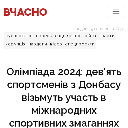
неділя, 9 серпня 2026 р.
суспільство
переселенці
бізнес
війна
гранти
корупція
нардепи
відео
спецпроєкти
Олімпіада 2024: дев’ять
спортсменів з Донбасу
візьмуть участь в
міжнародних
спортивних змаганнях