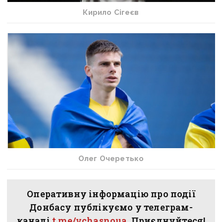
Кирило Сігеєв
Олег Очеретько
Оперативну інформацію про події
Донбасу публікуємо у телеграм-
каналі
t.me/vchasnoua
. Приєднуйтеся!