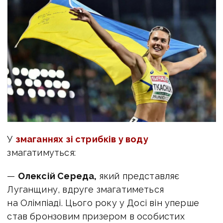
У
змаганнях зі стрибків у воду
змагатимуться:
—
Олексій Середа,
який представляє
Луганщину, вдруге змагатиметься
на Олімпіаді. Цього року у Досі він уперше
став бронзовим призером в особистих