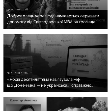
3 серпня, 13:28
Доброволець через суд намагається отримати
допомогу від Світлодарської МВА: як громада
руйнує довіру до влади
31 липня, 13:46
«Росія десятиліттями нав’язувала міф,
що Донеччина — не українська»: справжню
історію регіону зберуть в унікальному календарі