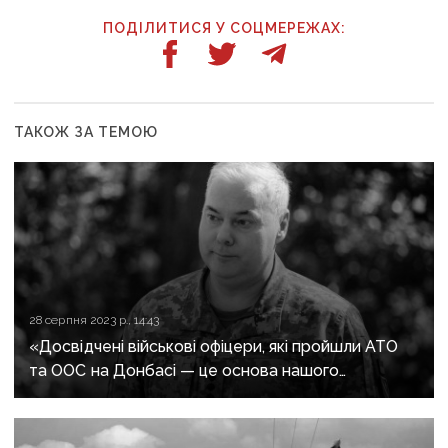
ПОДІЛИТИСЯ У СОЦМЕРЕЖАХ:
ТАКОЖ ЗА ТЕМОЮ
28 серпня 2023 р., 14:43
«Досвідчені військові офіцери, які пройшли АТО
та ООС на Донбасі — це основа нашого
війська», — командувач ОС ЗСУ Наєв