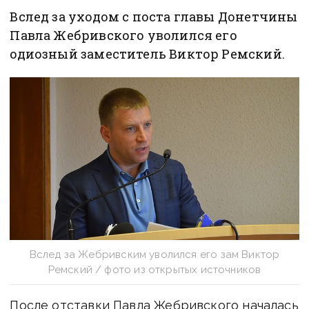
Вслед за уходом с поста главы Донетчины
Павла Жебривского уволился его
одиозный заместитель Виктор Ремский.
Вслед за Жебривским уволился его зам Виктор
Ремский / фото из открытых источников
После отставки Павла Жебривского началась