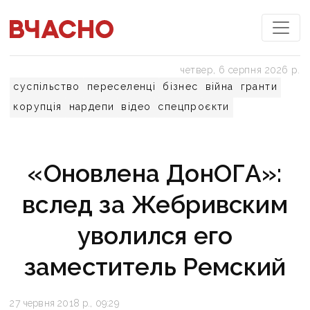
четвер, 6 серпня 2026 р.
суспільство
переселенці
бізнес
війна
гранти
корупція
нардепи
відео
спецпроєкти
«Оновлена ДонОГА»:
вслед за Жебривским
уволился его
заместитель Ремский
27 червня 2018 р., 09:29