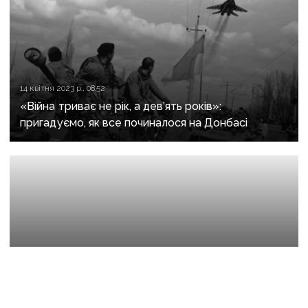
14 квітня 2023 р., 08:52
«Війна триває не рік, а дев’ять років»:
пригадуємо, як все починалося на Донбасі
2 вересня 2022 р., 11:40
Під опікою військових: українські бійці підтримали
дітей загиблих воїнів