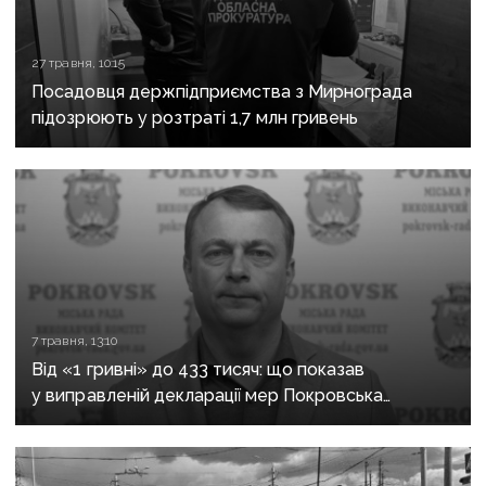
27 травня, 10:15
Посадовця держпідприємства з Мирнограда
підозрюють у розтраті 1,7 млн гривень
7 травня, 13:10
Від «1 гривні» до 433 тисяч: що показав
у виправленій декларації мер Покровська
Требушкін