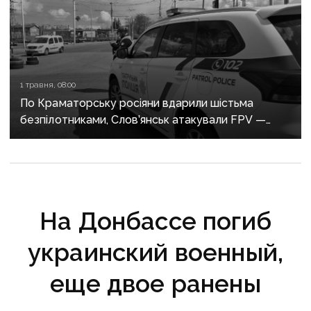
1 травня, 08:00
По Краматорську росіяни вдарили шістьма
безпілотниками, Слов’янськ атакували FPV —
росіяни не припиняють обстріли Донеччини
На Донбассе погиб
украинский военный,
еще двое ранены