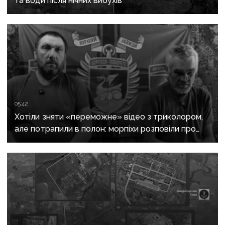
та води після нічних вибухів
05:42
Хотіли зняти «переможне» відео з триколором,
але потрапили в полон: морпіхи розповіли про
провалену ІПСО росіян на Донеччині