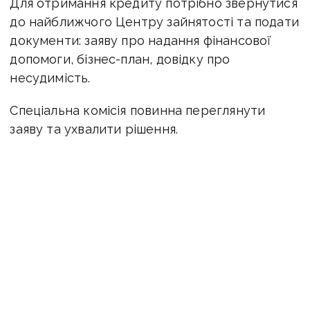
Для отримання кредиту потрібно звернутися
до найближчого Центру зайнятості та подати
документи: заяву про надання фінансової
допомоги, бізнес-план, довідку про
несудимість.
Спеціальна комісія повинна переглянути
заяву та ухвалити рішення.
Якщо рішення позитивне, людина має
створити юридичну особу
чи зареєструватися як фізична особа-
підприємець протягом 30 календарних днів
з дати отримання повідомлення.
Відповіді на найпоширеніші запитання щодо
програми є на сайті відомства —
за посиланням