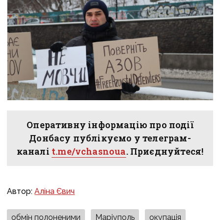
Оперативну інформацію про події
Донбасу публікуємо у телеграм-
каналі
t.me/vchasnoua
. Приєднуйтеся!
Автор:
Аліна Євич
обмін полоненими
Маріуполь
окупація