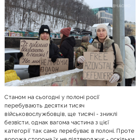
Станом на сьогодні у полоні росії
перебувають десятки тисяч
військовослужбовців, ще тисячі - зниклі
безвісти, однак вагома частина з цієї
категорії так само перебуває в полоні. Проте
ворожа сторона їх не підтверджує - оскільки