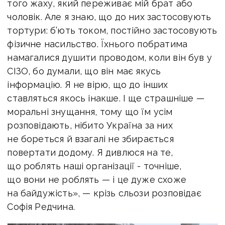
того жаху, який переживає мій брат або
чоловік. Але я знаю, що до них застосовують
тортури: б’ють током, постійно застосовують
фізичне насильство. Їхнього побратима
намагалися душити проводом, коли він був у
СІЗО, бо думали, що він має якусь
інформацію. Я не вірю, що до інших
ставляться якось інакше. І ще страшніше —
моральні знущання, тому що їм усім
розповідають, нібито Україна за них
не бореться й взагалі не збирається
повертати додому. Я дивлюся на те,
що роблять наші організації - точніше,
що вони не роблять — і це дуже схоже
на байдужість», — крізь сльози розповідає
Софія Редчина.