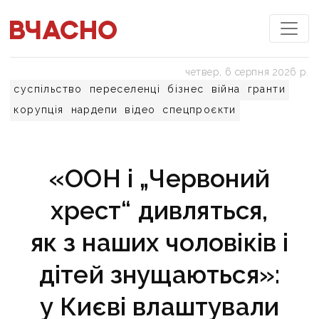
четвер, 6 серпня 2026 р.
суспільство
переселенці
бізнес
війна
гранти
корупція
нардепи
відео
спецпроєкти
«ООН і „Червоний
хрест“ дивляться,
як з наших чоловіків і
дітей знущаються»:
у Києві влаштували