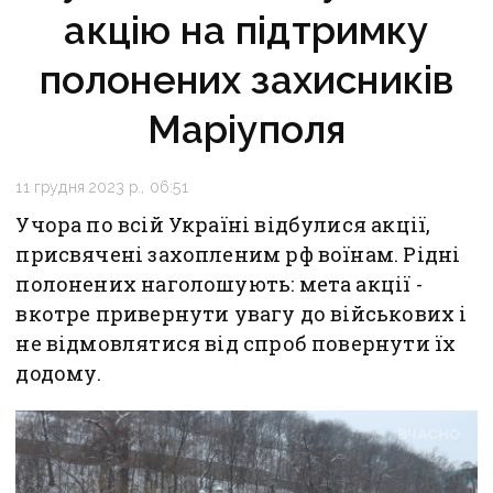
акцію на підтримку
полонених захисників
Маріуполя
11 грудня 2023 р., 06:51
Учора по всій Україні відбулися акції,
присвячені захопленим рф воїнам. Рідні
полонених наголошують: мета акції -
вкотре привернути увагу до військових і
не відмовлятися від спроб повернути їх
додому.