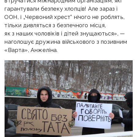
втручатися міжнародним організаціям, які
гарантували безпеку хлопців! Але зараз і
ООН, і „Червоний хрест“ нічого не роблять,
тільки дивляться з безпечного місця,
як з наших чоловіків і дітей знущаються», —
наголошує дружина військового з позивним
«Варта», Анжеліна.