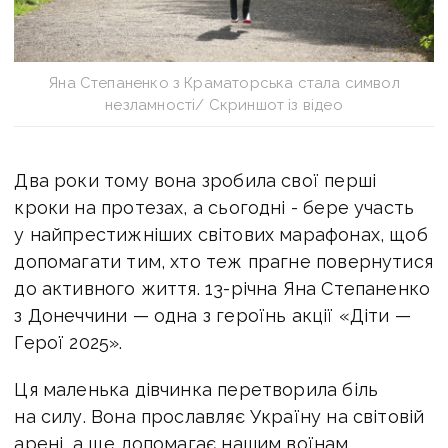
Яна Степаненко з Краматорська стала символ
незламності/ Скриншот із відео
Два роки тому вона зробила свої перші
кроки на протезах, а сьогодні - бере участь
у найпрестижніших світових марафонах, щоб
допомагати тим, хто теж прагне повернутися
до активного життя. 13-річна Яна Степаненко
з Донеччини — одна з героїнь акції «Діти —
Герої 2025».
Ця маленька дівчинка перетворила біль
на силу. Вона прославляє Україну на світовій
арені, а ще допомагає нашим воїнам