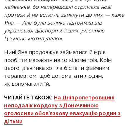
найважче, бо напередодні отримала нові
протези й не встигла звикнути до них, — каже
Яна. — Але б
ула велика підтримка від
української діаспори й інших учасників.
Це мене мотивувало».
Нині Яна продовжує займатися й мріє
пробігти марафон на 10 кілометрів. Крім
цього, дівчинка хотіла б стати фізичним
терапевтом, щоб допомагати людям,
як допомагали їй.
ЧИТАЙТЕ ТАКОЖ:
На Дніпропетровщині
неподалік кордону з Донеччиною
оголосили обов’язкову евакуацію родин з
дітьми