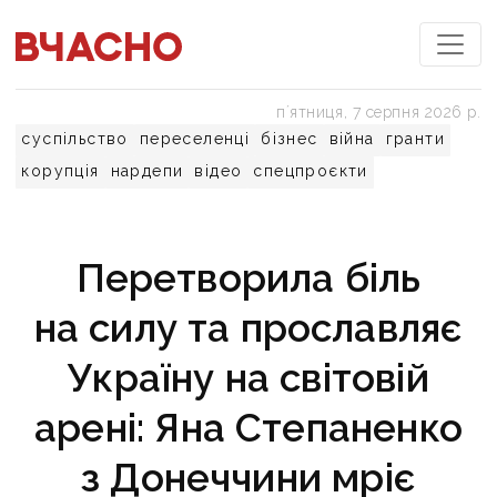
пʼятниця, 7 серпня 2026 р.
суспільство
переселенці
бізнес
війна
гранти
корупція
нардепи
відео
спецпроєкти
Перетворила біль
на силу та прославляє
Україну на світовій
арені: Яна Степаненко
з Донеччини мріє