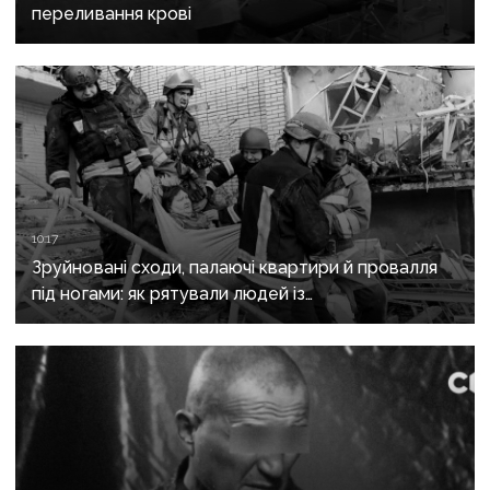
переливання крові
10:17
Зруйновані сходи, палаючі квартири й провалля
під ногами: як рятували людей із
багатоповерхівки в Краматорську