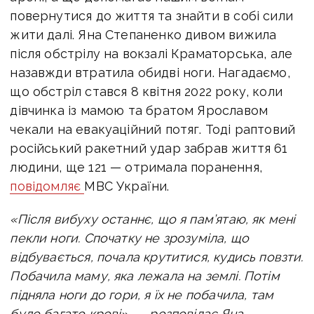
повернутися до життя та знайти в собі сили
жити далі.
Яна Степаненко дивом вижила
після обстрілу на вокзалі Краматорська, але
назавжди втратила обидві ноги. Нагадаємо,
що о
бстріл стався 8 квітня 2022 року, коли
дівчинка із мамою та братом Ярославом
чекали на евакуаційний потяг. Тоді раптовий
російський ракетний удар забрав життя 61
людини, ще 121 — отримала поранення,
повідомляє
МВС України.
«Після вибуху останнє, що я пам’ятаю, як мені
пекли ноги. Спочатку не зрозуміла, що
відбувається, почала крутитися, кудись повзти.
Побачила маму, яка лежала на землі. Потім
підняла ноги до гори, я їх не побачила, там
було багато крові», — розповідає Яна.