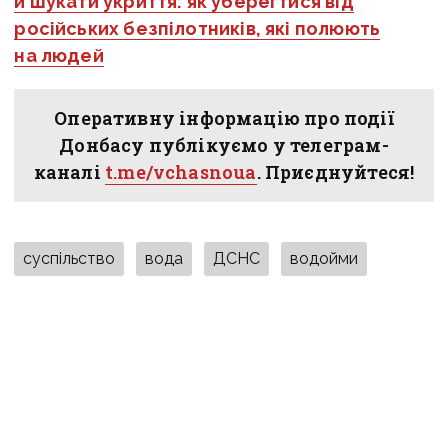
й шукати укриття: як уберегтися від
російських безпілотників, які полюють
на людей
Оперативну інформацію про події
Донбасу публікуємо у телеграм-
каналі
t.me/vchasnoua
. Приєднуйтеся!
суспільство
вода
ДСНС
водойми
ПОДІЛИТИСЯ У СОЦМЕРЕЖАХ:
ТАКОЖ ЗА ТЕМОЮ