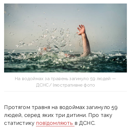
На водоймах за травень загинуло 59 людей —
ДСНС/ Ілюстративне фото
Протягом травня на водоймах загинуло 59
людей, серед яких три дитини. Про таку
статистику
повідомляють
в ДСНС.