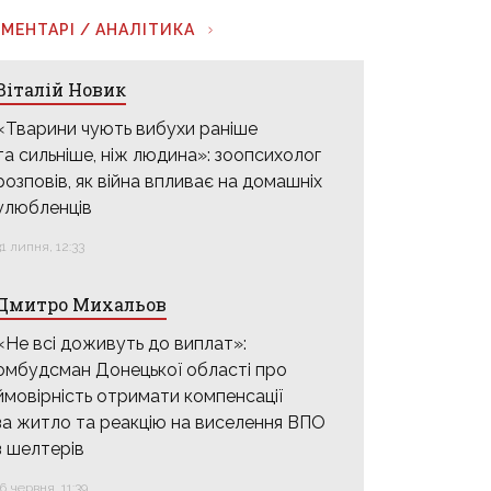
МЕНТАРІ / АНАЛІТИКА
Віталій Новик
«Тварини чують вибухи раніше
та сильніше, ніж людина»: зоопсихолог
розповів, як війна впливає на домашніх
улюбленців
31 липня, 12:33
Дмитро Михальов
«Не всі доживуть до виплат»:
омбудсман Донецької області про
ймовірність отримати компенсації
за житло та реакцію на виселення ВПО
з шелтерів
16 червня, 11:39