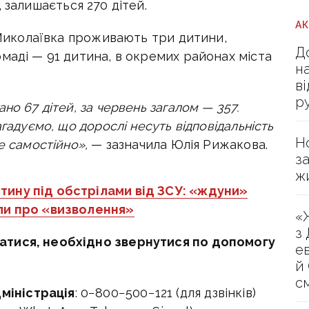
,
залишається 270 дітей.
А
і Миколаївка проживають три дитини,
Д
маді — 91 дитина, в окремих районах міста
н
в
р
но 67 дітей, за червень загалом — 357.
агадуємо, що дорослі несуть відповідальність
Н
е самостійно»,
— зазначила Юлія Рижакова.
з
ж
тину під обстрілами від ЗСУ: «ждуни»
ли про «визволення»
«
з
атися, необхідно звернутися по допомогу
е
й
с
міністрація
: 0−800−500−121 (для дзвінків)