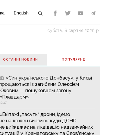
ка
English
субота, 8 серпня 2026 р.
ОСТАННІ НОВИНИ
ПОПУЛЯРНE
«Син українського Донбасу»: у Києві
прощаються із загиблим Олексієм
Юковим — пошуковцем загону
«Плацдарм»
10:47
«Екіпажі „пасуть“ дрони, їдемо
не на кожен виклик»: куди ДСНС
не виїжджає на ліквідацію надзвичайних
ситуацій у Краматорську та Слов’янську