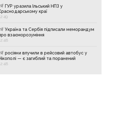
ГУР уразила Ільський НПЗ у
Краснодарському краї
12:49
Україна та Сербія підписали меморандум
про взаєморозуміння
12:48
росіяни влучили в рейсовий автобус у
Нікополі — є загиблий та поранений
12:48