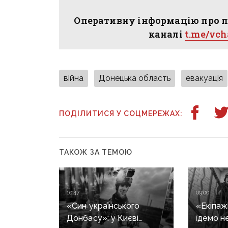
Оперативну інформацію про п
каналі
t.me/vc
війна
Донецька область
евакуація
ПОДІЛИТИСЯ У СОЦМЕРЕЖАХ:
ТАКОЖ ЗА ТЕМОЮ
10:47
09:00
«Син українського
«Екіпажі
Донбасу»: у Києві
їдемо н