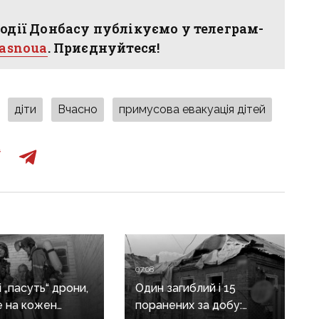
одії Донбасу публікуємо у телеграм-
hasnoua
. Приєднуйтеся!
діти
Вчасно
примусова евакуація дітей
07:08
 „пасуть“ дрони,
Один загиблий і 15
е на кожен
поранених за добу: