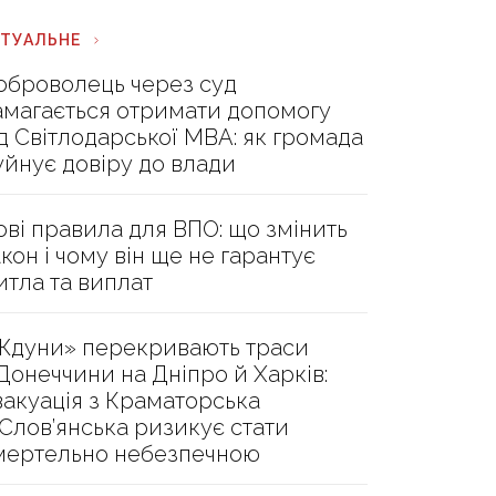
КТУАЛЬНЕ
оброволець через суд
амагається отримати допомогу
ід Світлодарської МВА: як громада
уйнує довіру до влади
ові правила для ВПО: що змінить
акон і чому він ще не гарантує
итла та виплат
Ждуни» перекривають траси
 Донеччини на Дніпро й Харків:
вакуація з Краматорська
 Слов’янська ризикує стати
мертельно небезпечною