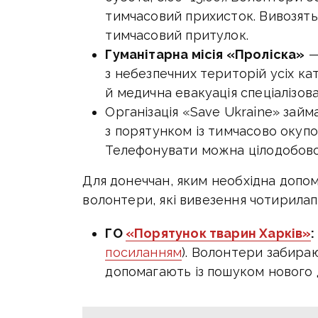
тимчасовий прихисток. Вивозять 
тимчасовий притулок.
Гуманітарна місія «Проліска»
—
з небезпечних територій усіх ка
й медична евакуація спеціалізов
Організація «Save Ukraine» займ
з порятунком із тимчасово окупов
Телефонувати можна цілодобово:
Для донеччан, яким необхідна допом
волонтери, які вивезення чотирилапи
ГО
«Порятунок тварин Харків»
:
посиланням
). Волонтери забира
допомагають із пошуком нового 