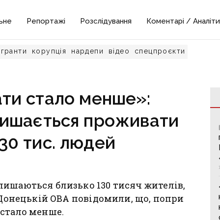
ьне
Репортажі
Розслідування
Коментарі / Аналіти
гранти
корупція
нардепи
відео
спецпроєкти
ати стало менше»:
лишається проживати
30 тис. людей
лишаються близько 130 тисяч жителів,
У Донецькій ОВА повідомили, що, попри
 стало менше.