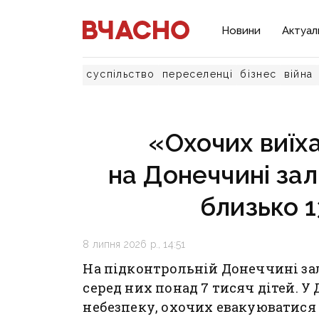
Новини
Актуал
суспільство
переселенці
бізнес
війна
«Охочих виїх
на Донеччині за
близько 1
8 липня 2026 р., 14:51
На підконтрольній Донеччині за
серед них понад 7 тисяч дітей. 
небезпеку, охочих евакуюватися