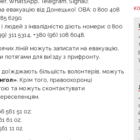
er, WhatsApp, Telegram, Signal);
КО
на евакуацію від Донецької ОВА: 0 800 408
285 6290.
 і людей з інвалідністю діють номери: 0 800
99) 311 5314, +380 (96) 108 6048.
ячих ліній можуть записати на евакуацію,
 потягами для виїзду з прифронту.
е доїжджають більшість волонтерів, можуть
янгол»
. Крім того, правоохоронці
гою та можуть сконтактувати
переселенцям.
 561 51 02;
1 61 02;
1 11 02.