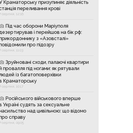
У Краматорську призупиняє діяльність
станція переливання крові
7 серпня, 12:16
Під час оборони Маріуполя
дезертирував і перейшов на бік рф:
прикордоннику з «Азовсталі»
повідомили про підозру
7 серпня, 11:03
Зруйновані сходи, палаючі квартири
й провалля під ногами: як рятували
людей із багатоповерхівки
в Краматорську
7 серпня, 10:17
Російського військового вперше
в Україні судять за сексуальне
насильство над цивільною: що відомо
про справу
7 серпня, 09:05