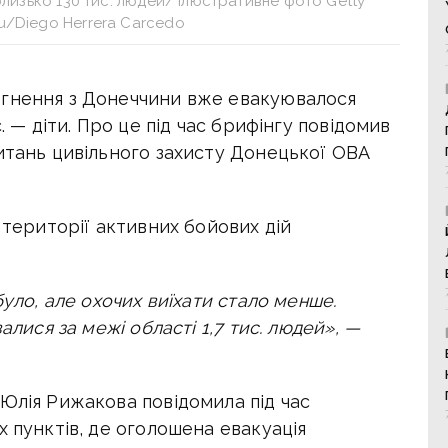
лизько 130 тис. людей/ Ілюстративне фото Getty
u/Diego Herrera Carcedo
ргнення з Донеччини вже евакуювалося
.
— діти. Про це під час брифінгу повідомив
итань цивільного захисту Донецької ОВА
 території активних бойових дій
було, але охочих виїхати стало менше.
алися за межі області 1,7 тис. людей», —
Юлія Рижакова повідомила під час
х пунктів, де оголошена евакуація