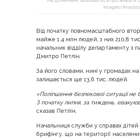
На Донеччині залишається проживати б
Images/Anadol
Від початку повномасштабного вто
майже 1,4 млн людей, з них
210,8 тис
начальник відділу департаменту з п
Дмитро Петлін.
За його словами, нині у громадах на
залишається ще
13,6 тис.
людей.
«Поліпшення безпекової ситуації не 
З початку липня, за тиждень, евакуюв
сказав Петлін.
Начальниця служби у справах дітей 
брифінгу, що
на території населени