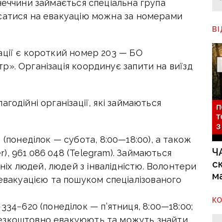
неччини займається спеціальна група
сатися на евакуацію можна за номерами
В
ації є короткий номер 203 — БО
». Організація координує запити на виїзд
годійні організації, які займаються
 (понеділок — субота,
8:00—18:00
), а також
Ч
r), 961 086 048 (Telegram). Займаються
с
ніх людей, людей з інвалідністю. Волонтери
м
вакуацією та пошуком спеціалізованого
К
334−620 (понеділок — п’ятниця,
8:00—18:00
;
 безкоштовно евакуюють та можуть знайти