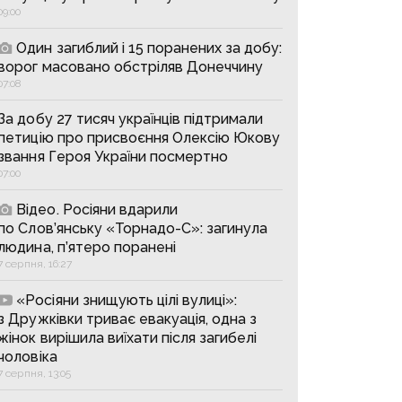
09:00
Один загиблий і 15 поранених за добу:
ворог масовано обстріляв Донеччину
07:08
За добу 27 тисяч українців підтримали
петицію про присвоєння Олексію Юкову
звання Героя України посмертно
07:00
Відео. Росіяни вдарили
по Слов’янську «Торнадо-С»: загинула
людина, п’ятеро поранені
7 серпня, 16:27
«Росіяни знищують цілі вулиці»:
з Дружківки триває евакуація, одна з
жінок вирішила виїхати після загибелі
чоловіка
7 серпня, 13:05