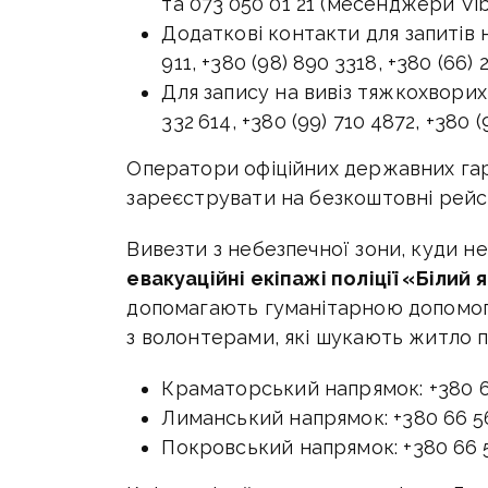
та 073 050 01 21 (месенджери Vib
Додаткові контакти для запитів 
911, +380 (98) 890 3318, +380 (66) 
Для запису на вивіз тяжкохворих
332 614, +380 (99) 710 4872, +380 (
Оператори офіційних державних гар
зареєструвати на безкоштовні рейси
Вивезти з небезпечної зони, куди н
евакуаційні екіпажі поліції «Білий 
допомагають гуманітарною допомо
з волонтерами, які шукають житло 
Краматорський напрямок: +380 66
Лиманський напрямок: +380 66 56
Покровський напрямок: +380 66 56