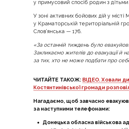
у примусовий спосіб родин з дітьми
У зоні активних бойових дій у міст
у Краматорській територіальній гро
Слов’янська — 176.
«За останній тиждень було евакуйова
Закликаємо жителів до евакуації й н
за тих, хто не може подбати про себ
ЧИТАЙТЕ ТАКОЖ:
ВІДЕО. Ховали ди
Костянтинівської громади розпові
Нагадаємо, щоб завчасно евакуюв
за наступними телефонами:
Донецька обласна військова ад