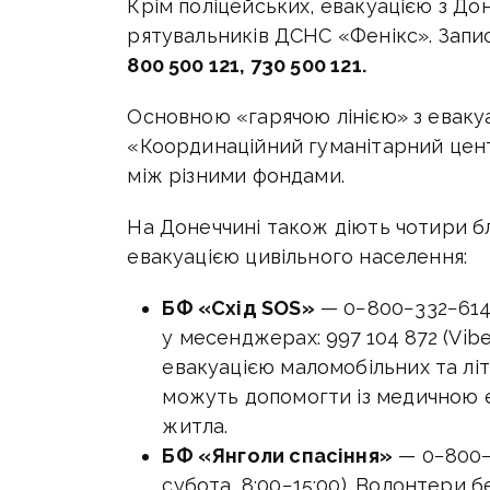
Крім поліцейських, евакуацією з До
рятувальників ДСНС «Фенікс». Запи
800 500 121, 730 500 121.
Основною «гарячою лінією» з еваку
«Координаційний гуманітарний центр
між різними фондами.
На Донеччині також діють чотири бла
евакуацією цивільного населення:
БФ «Схід SOS»
— 0−800−332−614
у месенджерах: 997 104 872 (Vibe
евакуацією маломобільних та літ
можуть допомогти із медичною е
житла.
БФ «Янголи спасіння»
— 0−800−
субота, 8:00−15:00). Волонтери