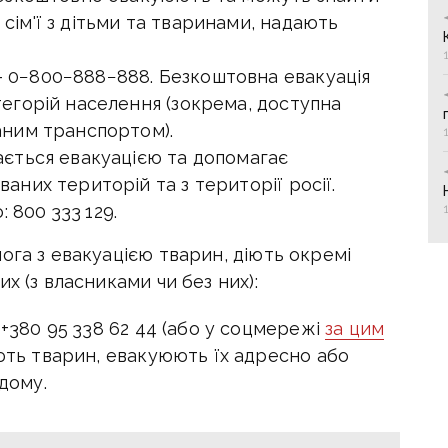
сім'ї з дітьми та тваринами, надають
 0−800−888−888. Безкоштовна евакуація
тегорій населення (зокрема, доступна
аним транспортом).
ається евакуацією та допомагає
аних територій та з території росії.
 800 333 129.
ога з евакуацією тварин, діють окремі
х (з власниками чи без них):
+380 95 338 62 44 (або у соцмережі
за цим
ють тварин, евакуюють їх адресно або
дому.