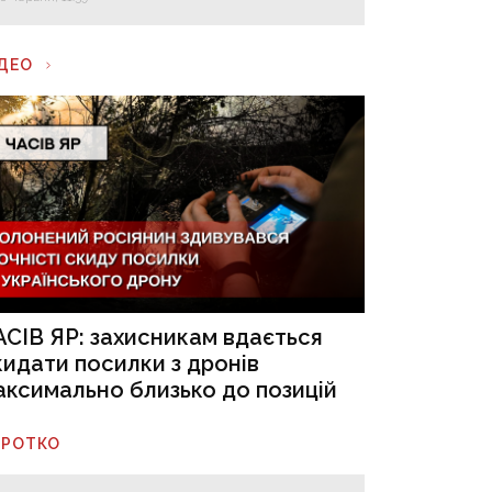
ІДЕО
АСІВ ЯР: захисникам вдається
кидати посилки з дронів
аксимально близько до позицій
ОРОТКО