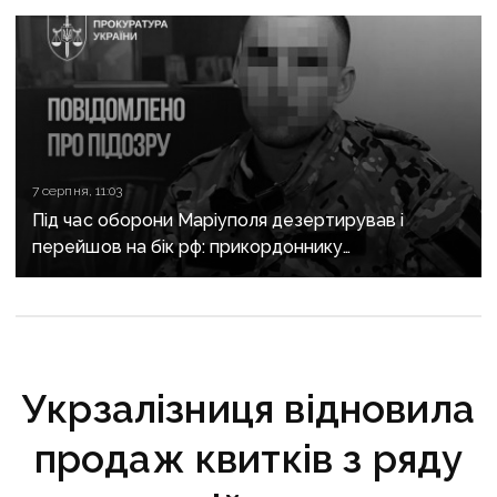
7 серпня, 11:03
Під час оборони Маріуполя дезертирував і
перейшов на бік рф: прикордоннику
з «Азовсталі» повідомили про підозру
Укрзалізниця відновила
продаж квитків з ряду