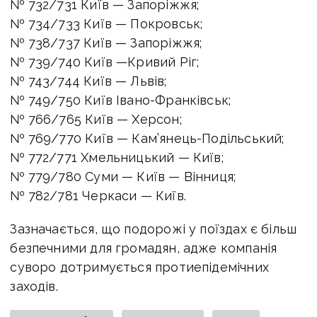
№ 732/731 Київ — Запоріжжя;
№ 734/733 Київ — Покровськ;
№ 738/737 Київ — Запоріжжя;
№ 739/740 Київ —Кривий Ріг;
№ 743/744 Київ — Львів;
№ 749/750 Київ Івано-Франківськ;
№ 766/765 Київ — Херсон;
№ 769/770 Київ — Кам’янець-Подільський;
№ 772/771 Хмельницький — Київ;
№ 779/780 Суми — Київ — Вінниця;
№ 782/781 Черкаси — Київ.
Зазначається, що подорожі у поїздах є більш
безпечними для громадян, адже компанія
суворо дотримується протиепідемічних
заходів.