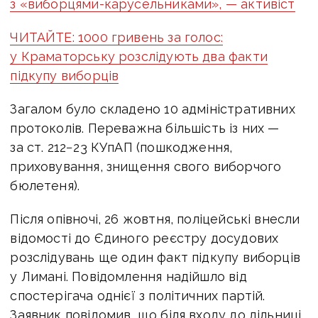
з «виборцями-карусельниками», — активіст
ЧИТАЙТЕ: 1000 гривень за голос:
у Краматорську розслідують два факти
підкупу виборців
Загалом було складено 10 адміністративних
протоколів. Переважна більшість із них —
за ст. 212−23 КУпАП (пошкодження,
приховування, знищення свого виборчого
бюлетеня).
Після опівночі, 26 жовтня, поліцейські внесли
відомості до Єдиного реєстру досудових
розслідувань ще один факт підкупу виборців
у Лимані. Повідомлення надійшло від
спостерігача однієї з політичних партій.
Заявник повідомив, що біля входу до дільниці