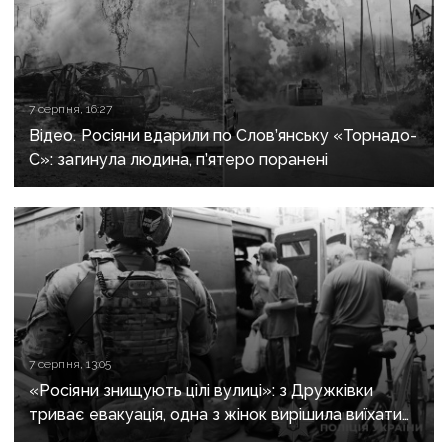
7 серпня, 16:27
Відео. Росіяни вдарили по Слов’янську «Торнадо-
С»: загинула людина, п’ятеро поранені
7 серпня, 13:05
«Росіяни знищують цілі вулиці»: з Дружківки
триває евакуація, одна з жінок вирішила виїхати
після загибелі чоловіка