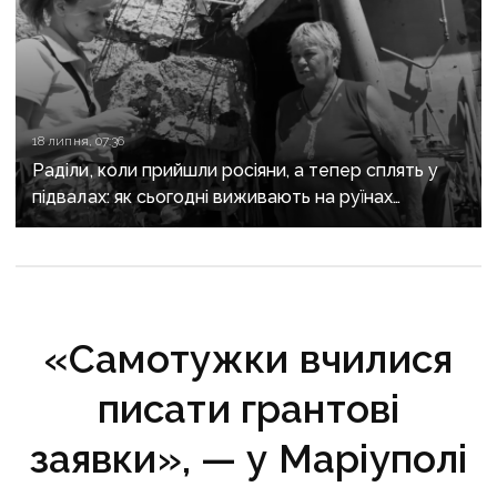
18 липня, 07:36
Раділи, коли прийшли росіяни, а тепер сплять у
підвалах: як сьогодні виживають на руїнах
окупованого Вугледара близько двох десятків
людей
«Самотужки вчилися
писати грантові
заявки», — у Маріуполі