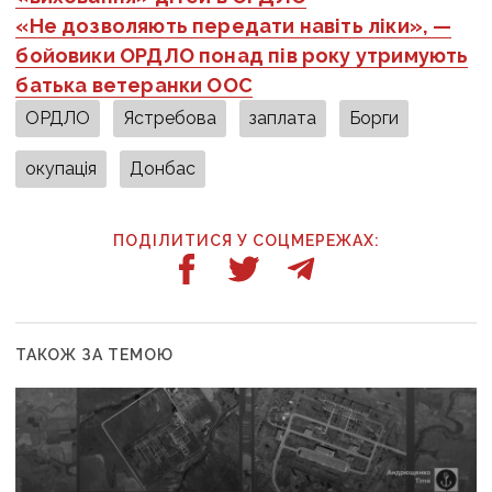
«Не дозволяють передати навіть ліки», —
бойовики ОРДЛО понад пів року утримують
батька ветеранки ООС
ОРДЛО
Ястребова
заплата
Борги
окупація
Донбас
ПОДІЛИТИСЯ У СОЦМЕРЕЖАХ:
ТАКОЖ ЗА ТЕМОЮ