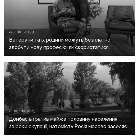
22 липня, 13:30
Ветерани та їх родини можуть безплатно
здобути нову професію: як скористатися
програмою
21 липня, 07:43
Донбас втратив майже половину населення
за роки окупації, натомість Росія масово заселяє
регіон своїми громадянами — ГУР