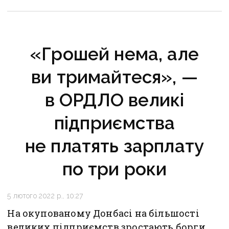
«Грошей нема, але
ви тримайтеся», —
в ОРДЛО великі
підприємства
не платять зарплату
по три роки
5 лютого 2022 р., 10:27
На окупованому Донбасі на більшості
великих підприємств зростають борги