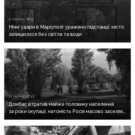
5 серпня, 08:21
Нічні удари в Маріуполі: уражено підстанції, місто
залишилося без світла та води
21 липня, 07:43
Донбас втратив майже половину населення
за роки окупації, натомість Росія масово заселяє
регіон своїми громадянами — ГУР