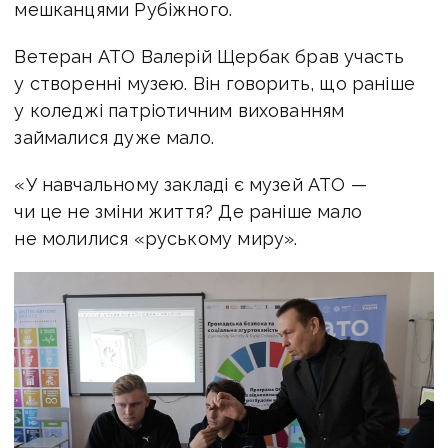
мешканцями Рубіжного.
Ветеран АТО Валерій Щербак брав участь
у створенні музею. Він говорить, що раніше
у коледжі патріотичним вихованням
займалися дуже мало.
«У навчальному закладі є музей АТО —
чи це не зміни життя? Де раніше мало
не молилися «руському миру».