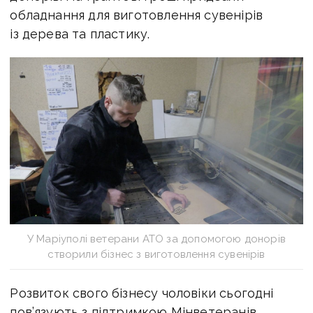
обладнання для виготовлення сувенірів
із дерева та пластику.
У Маріуполі ветерани АТО за допомогою донорів
створили бізнес з виготовлення сувенірів
Розвиток свого бізнесу чоловіки сьогодні
пов’язують з підтримкою Мінветеранів.