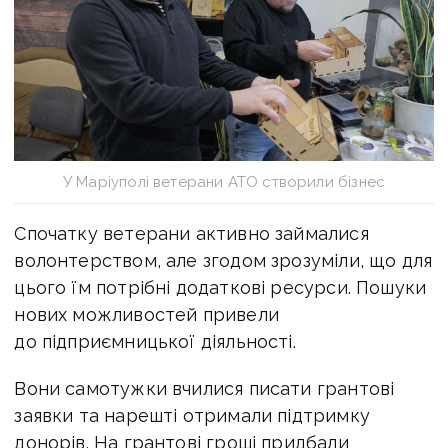
У Маріуполі ветерани АТО створили бізнес
Спочатку ветерани активно займалися
волонтерством, але згодом зрозуміли, що для
цього їм потрібні додаткові ресурси. Пошуки
нових можливостей привели
до підприємницької діяльності.
Вони самотужки вчилися писати грантові
заявки та нарешті отримали підтримку
донорів. На грантові гроші придбали