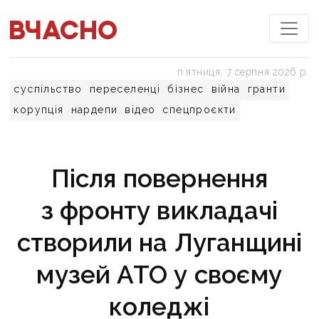
пʼятниця, 7 серпня 2026 р.
суспільство
переселенці
бізнес
війна
гранти
корупція
нардепи
відео
спецпроєкти
Після повернення
з фронту викладачі
створили на Луганщині
музей АТО у своєму
коледжі