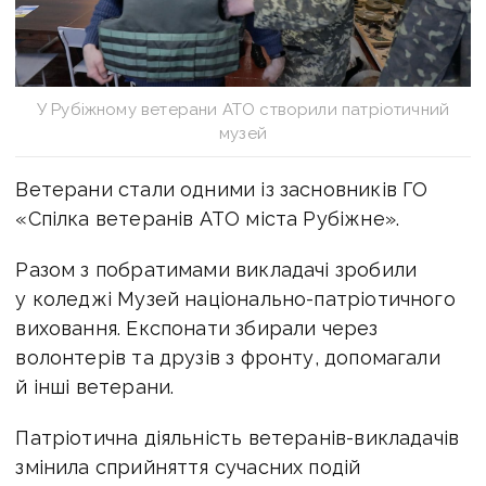
У Рубіжному ветерани АТО створили патріотичний
музей
Ветерани стали одними із засновників ГО
«Спілка ветеранів АТО міста Рубіжне».
Разом з побратимами викладачі зробили
у коледжі Музей національно-патріотичного
виховання. Експонати збирали через
волонтерів та друзів з фронту, допомагали
й інші ветерани.
Патріотична діяльність ветеранів-викладачів
змінила сприйняття сучасних подій