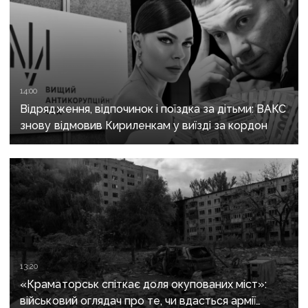
14:00
Відрядження, відпочинок і поїздка за дітьми: ВАКС
знову відмовив Кириленкам у виїзді за кордон
13:20
«Краматорськ спіткає доля окупованих міст»:
військовий оглядач про те, чи вдасться армії