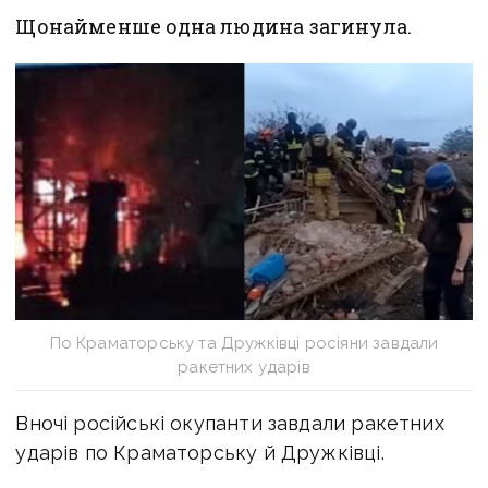
Щонайменше одна людина загинула.
По Краматорську та Дружківці росіяни завдали
ракетних ударів
Вночі російські окупанти завдали ракетних
ударів по Краматорську й Дружківці.