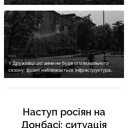
рф захопити останню агломерацію Донеччини до
кінця 2026 року
10:20
У Дружківці цієї зими не буде опалювального
сезону: фронт наближається, інфраструктура
критично зруйнована
Наступ росіян на
Донбасі: ситуація