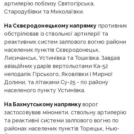
артилерію поблизу Святогірська,
Стародубівки та Миколаївки.
На Сєвєродонецькому напрямку
противник
обстрілював із ствольної артилерії та
реактивних систем залпового вогню райони
населених пунктів Сєвєродонецьк,
Лисичанськ, Устинівка та Тошківка. Завдав
авіаційних ударів вертольотами Ка-52
неподалік Гірського, Яковлівки і Мирної
Долини, та літаками Су-25 - по району
населеного пункту Устинівка.
На Бахмутському напрямку
ворог
застосовував міномети, ствольну артилерію
та реактивні системи залпового вогню по
районах населених пунктів Торецьк, Нью-