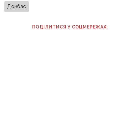
Донбас
ПОДІЛИТИСЯ У СОЦМЕРЕЖАХ:
ТАКОЖ ЗА ТЕМОЮ
10:20
У Дружківці цієї зими не буде опалювального
сезону: фронт наближається, інфраструктура