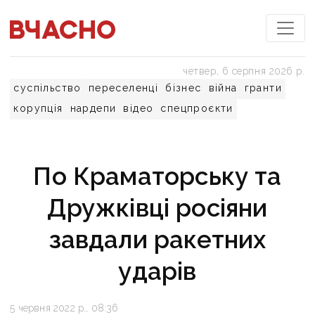
четвер, 6 серпня 2026 р.
суспільство
переселенці
бізнес
війна
гранти
корупція
нардепи
відео
спецпроєкти
По Краматорську та
Дружківці росіяни
завдали ракетних
ударів
5 червня 2022 р., 08:36