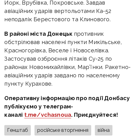
Йорк, Врубівка, Покровське. Завдав
авіаційних ударів вертольотами Ка-52
неподалік Берестового та Клинового.
В районі міста Донецьк
противник
обстрілював населені пункти Микільське,
Красногорівка, Веселе і Новоселівка.
Застосував озброєння літаків Су-25 по
районах Новомихайлівки, Мар’їнки. Ракетно-
авіаційних ударів завдано по населеному
пункту Курахове.
Оперативну інформацію про події Донбасу
публікуємо у телеграм-
каналі
t.me/vchasnoua
. Приєднуйтеся!
Генштаб
російське вторгнення
війна