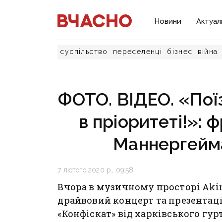
Новини
Актуал
суспільство
переселенці
бізнес
війна
ФОТО. ВІДЕО. «Пої
в пріоритеті!»: 
Маннергейм
7 лютого 2020 р., 09:58
Вчора в музичному просторі Akim
драйвовий концерт та презентац
«Конфіскат» від харківського гур