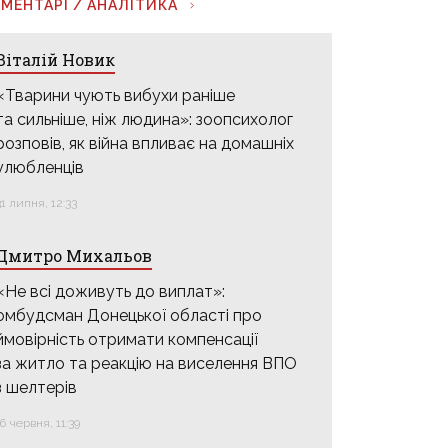
МЕНТАРІ / АНАЛІТИКА
Віталій Новик
«Тварини чують вибухи раніше
та сильніше, ніж людина»: зоопсихолог
розповів, як війна впливає на домашніх
улюбленців
31 липня, 12:33
Дмитро Михальов
«Не всі доживуть до виплат»:
омбудсман Донецької області про
ймовірність отримати компенсації
за житло та реакцію на виселення ВПО
з шелтерів
16 червня, 11:39