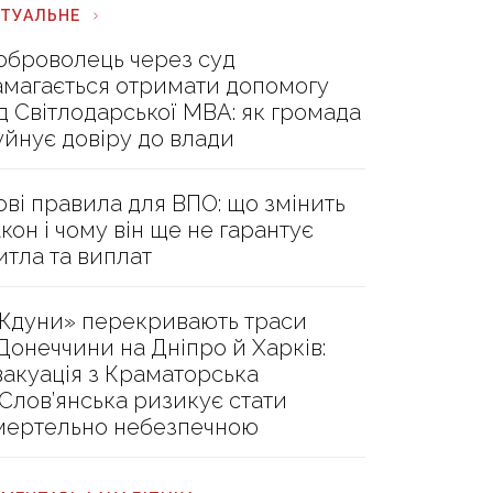
КТУАЛЬНЕ
оброволець через суд
амагається отримати допомогу
ід Світлодарської МВА: як громада
уйнує довіру до влади
ові правила для ВПО: що змінить
акон і чому він ще не гарантує
итла та виплат
Ждуни» перекривають траси
 Донеччини на Дніпро й Харків:
вакуація з Краматорська
 Слов’янська ризикує стати
мертельно небезпечною