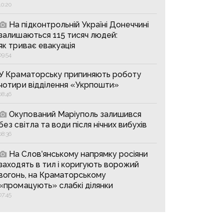
10:20
На підконтрольній Україні Донеччині
залишаються 115 тисяч людей:
як триває евакуація
09:54
У Краматорську припиняють роботу
чотири відділення «Укрпошти»
08:46
Окупований Маріуполь залишився
без світла та води після нічних вибухів
08:36
На Слов’янському напрямку росіяни
заходять в тил і коригують ворожий
вогонь, на Краматорському
«промацують» слабкі ділянки
07:45