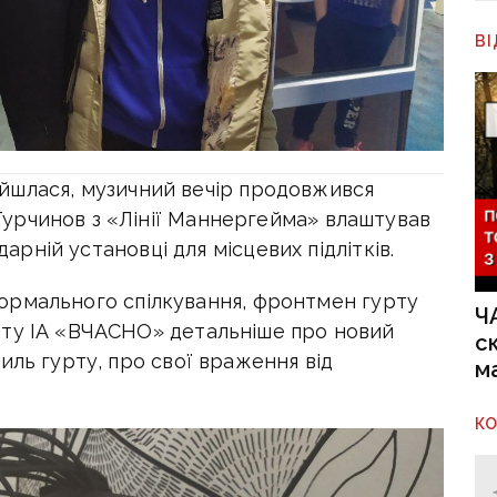
В
озійшлася, музичний вечір продовжився
урчинов з «Лінії Маннергейма» влаштував
дарній установці для місцевих підлітків.
неформального спілкування, фронтмен гурту
Ч
нту ІА «ВЧАСНО» детальніше про новий
с
иль гурту, про свої враження від
м
К