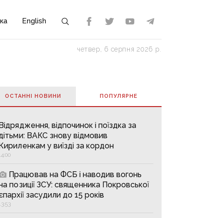
ка
English
четвер, 6 серпня 2026 р.
ОСТАННІ НОВИНИ
ПОПУЛЯРНE
Відрядження, відпочинок і поїздка за
дітьми: ВАКС знову відмовив
Кириленкам у виїзді за кордон
14:00
Працював на ФСБ і наводив вогонь
на позиції ЗСУ: священника Покровської
єпархії засудили до 15 років
13:53