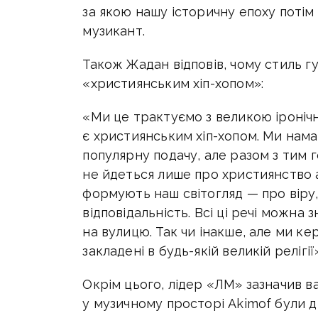
за якою нашу історичну епоху потім
музикант.
Також Жадан відповів, чому стиль 
«християнським хіп-хопом»:
«Ми це трактуємо з великою іроніч
є християнським хіп-хопом. Ми нам
популярну подачу, але разом з тим г
не йдеться лише про християнство аб
формують наш світогляд — про віру,
відповідальність. Всі ці речі можна 
на вулицю. Так чи інакше, але ми к
закладені в будь-якій великій релігії»
Окрім цього, лідер «ЛМ» зазначив в
у музичному просторі Akimof були ді