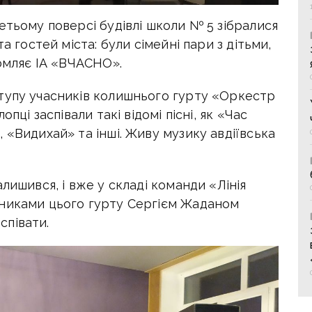
етьому поверсі будівлі школи № 5 зібралися
а гостей міста: були сімейні пари з дітьми,
домляє ІА «ВЧАСНО».
тупу учасників колишнього гурту «Оркестр
пці заспівали такі відомі пісні, як «Час
 «Видихай» та інші. Живу музику авдіївська
лишився, і вже у складі команди «Лінія
сниками цього гурту Сергієм Жаданом
співати.