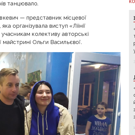
КО
чів танцювало.
вкевич — представник місцевої
 яка організувала виступ «Ліінії
в учасникам колективу авторські
ї майстрині Ольги Васильєвої.