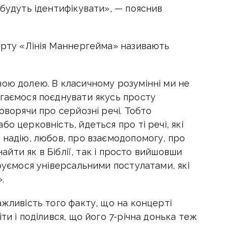
 будуть ідентифікувати», — пояснив
гурту «Лінія Маннергейма» називають
ною долею. В класичному розумінні ми не
агаємося поєднувати якусь просту
оворячи про серйозні речі. Тобто
о церковність, йдеться про ті речі, які
 надію, любов, про взаємодопомогу, про
знайти як в Біблії, так і просто вийшовши
еруємося універсальними постулатами, які
.
ажливість того факту, що на концерті
ти і поділився, що його 7-річна донька теж