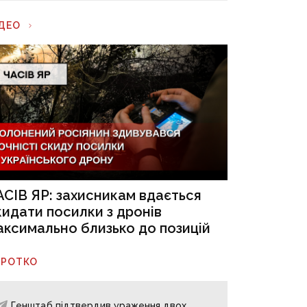
ІДЕО
АСІВ ЯР: захисникам вдається
кидати посилки з дронів
аксимально близько до позицій
ОРОТКО
Генштаб підтвердив ураження двох