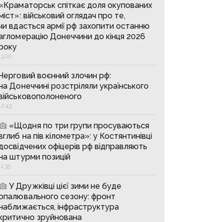
«Краматорськ спіткає доля окупованих
міст»: військовий оглядач про те,
чи вдасться армії рф захопити останню
агломерацію Донеччини до кінця 2026
року
13:20
Черговий воєнний злочин рф:
на Донеччині розстріляли українського
військовополоненого
12:43
«Щодня по три групи просуваються
вглиб на пів кілометра»: у Костянтинівці
досвідчених офіцерів рф відправляють
на штурми позицій
11:35
У Дружківці цієї зими не буде
опалювального сезону: фронт
наближається, інфраструктура
критично зруйнована