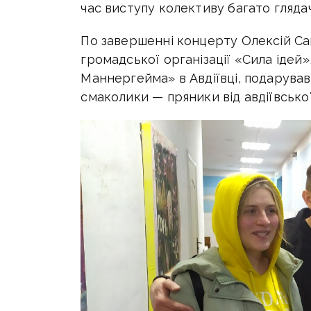
час виступу колективу багато гляда
По завершенні концерту Олексій Са
громадської організації «Сила ідей»,
Маннергейма» в Авдіївці, подарува
смаколики — пряники від авдіївсько