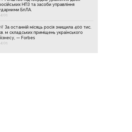
російських НПЗ та засоби управління
ударними БпЛА.
14:01
За останній місяць росія знищила 400 тис.
кв. м складських приміщень українського
бізнесу, — Forbes
14:01