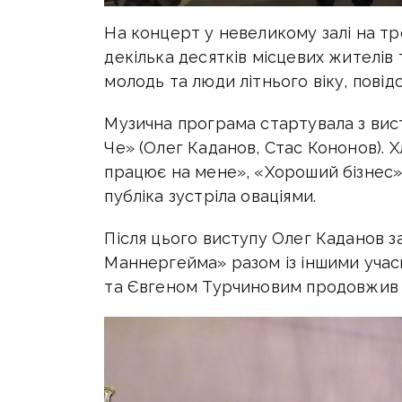
На концерт у невеликому залі на тр
декілька десятків місцевих жителів т
молодь та люди літнього віку, пові
Музична програма стартувала з вис
Че» (Олег Каданов, Стас Кононов). Хло
працює на мене», «Хороший бізнес»,
публіка зустріла оваціями.
Після цього виступу Олег Каданов за
Маннергейма» разом із іншими уча
та Євгеном Турчиновим продовжив 