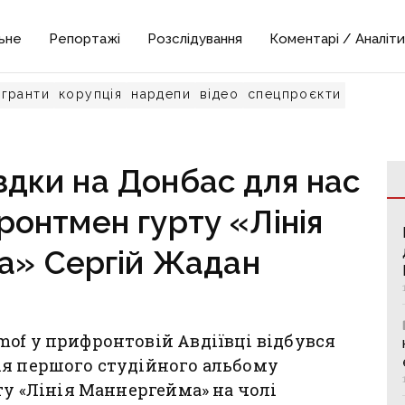
ьне
Репортажі
Розслідування
Коментарі / Аналіти
гранти
корупція
нардепи
відео
спецпроєкти
здки на Донбас для нас
фронтмен гурту «Лінія
а» Сергій Жадан
of у прифронтовій Авдіївці відбувся
ія першого студійного альбому
ту «Лінія Маннергейма» на чолі