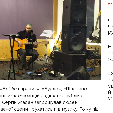
А
Д
н
в
р
Н
з
ж
«
з
е
, «Бої без правил», «Будда», «Південно-
й
о інших композицій авдіївська публіка
с
. Сергій Жадан запрошував людей
ваної сцени і рухатись під музику. Тому під