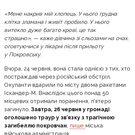
«Мене накрив мій хлопець. У нього грудна
клітка зламана і живіт пробило. У нього
витекло дуже багато крові, це так
страшно», — каже дівчина зі сльозами на очах,
оговтуючися у лікарні після прильоту
у Покровську.
Вчора, 24 червня, вона стала однією з тих, хто
постраждав через російський обстріл.
Окупанти вдарили по місту двома ракетами
Іскандер-М. Внаслідок цього понад 50
місцевих отримали поранення, п’ятеро
загинуло.
Завтра, 26 червня у громаді
оголошено траур у зв’язку з трагічною
загибеллю покровчан
,
пише
міська
військова адміністрація.