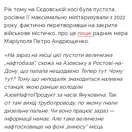
Рік тому на Сєдовській косі була пустота,
росіяни її максимально мілітаризували з 2022
року, фактично перетворивши на закрите
військове містечко, про це
пише
радник мера
Маріуполя Петро Андрющенко.
«На зараз на місці цієї пустоти величезна
„нафтобаза“, схожа на Азовську в Ростові-на-
Дону, що палала нещодавно. Тепер тут. Чому
тут? Тому що неподалік знаходиться наливна
станція, якою раніше володіли
АзовНафтоПродукт за часів Януковича. Так
от там вихід трубопроводу, по якому гнали
дизельне пальне. Чи воно працює зараз —
інформації немає. Але таке величезне
нафтосховище на фоні „виносу“ місць