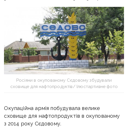
Росіяни в окупованому Сєдовому збудували
сховище для нафтопродуктів/ Ілюстартивне фото
Окупаційна армія побудувала велике
сховище для нафтопродуктів в окупованому
з 2014 року Сєдовому.