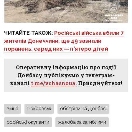
ЧИТАЙТЕ ТАКОЖ:
Російські війська вбили 7
жителів Донеччини, ще 49 зазнали
поранень, серед них — п’ятеро дітей
Оперативну інформацію про події
Донбасу публікуємо у телеграм-
каналі
t.me/vchasnoua
. Приєднуйтеся!
війна
Покровськ
обстріли на Донбасі
російські окупанти
жалоба за загиблими