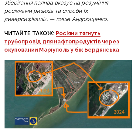
зберігання палива вказує на розуміння
росіянами ризиків та спроби їх
диверсифікації». — пише Андрющенко.
ЧИТАЙТЕ ТАКОЖ:
Росіяни тягнуть
трубопровід для нафтопродуктів через
окупований Маріуполь у бік Бердянська