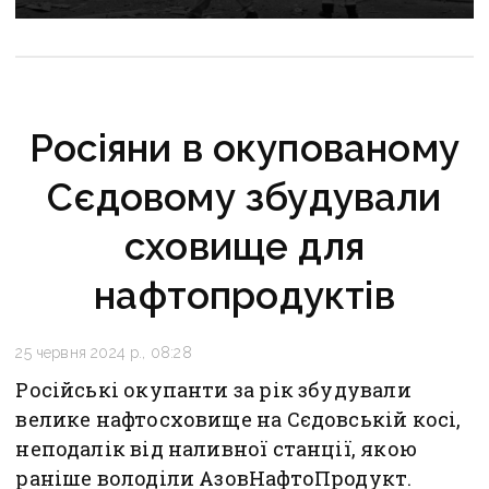
Росіяни в окупованому
Сєдовому збудували
сховище для
нафтопродуктів
25 червня 2024 р., 08:28
Російські окупанти за рік збудували
велике нафтосховище на Сєдовській косі,
неподалік від наливної станції, якою
раніше володіли АзовНафтоПродукт.