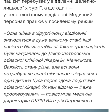
пацієнт перебуває у відділенні щелепно-
лицьової хірургії, а ще один —
у неврологічному відділенні. Медичний
персонал працює у посиленому режимі.
«Одна жінка в хірургічному відділенні
знаходиться в дуже важкому стані. Інші
пацієнти більш стабільні. Також троє пацієнтів
були направлені до Дніпропетровської
обласної клінічної лікарні ім. Мечникова.
Важкість стану різна, але всі вони
потребували спеціалізованого лікування. І
одна дитина була переведена до дитячої
обласної лікарні. Як нам відомо — її вже
прооперували», — повідомила
медична
директорка ПКЛІЛ
Вікторія Переяслова.