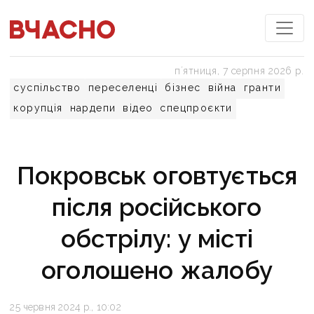
пʼятниця, 7 серпня 2026 р.
суспільство
переселенці
бізнес
війна
гранти
корупція
нардепи
відео
спецпроєкти
Покровськ оговтується
після російського
обстрілу: у місті
оголошено жалобу
25 червня 2024 р., 10:02