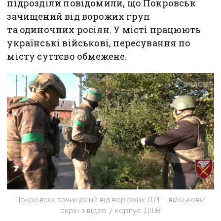
підрозділи повідомили, що Покровськ
зачищений від ворожих груп
та одиночних росіян. У місті працюють
українські військові, пересування по
місту суттєво обмежене.
Покровськ зачищений від ворожих ДРГ - військові/
скрін з відео 7 корпус ДШВ