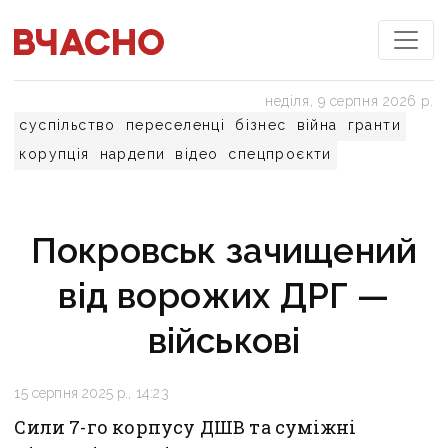
неділя, 9 серпня 2026 р.
суспільство
переселенці
бізнес
війна
гранти
корупція
нардепи
відео
спецпроєкти
Покровськ зачищений
від ворожих ДРГ —
військові
15 серпня 2025 р., 14:23
Сили 7-го корпусу ДШВ та суміжні