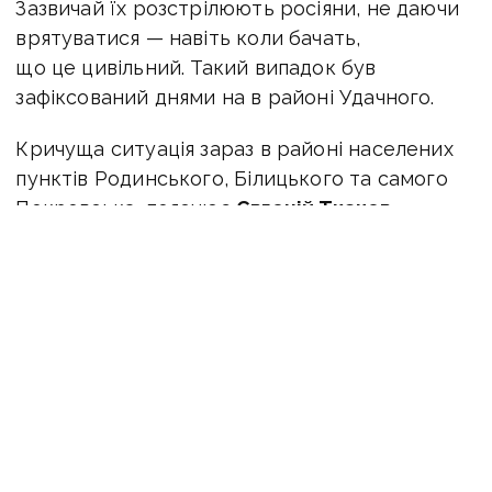
Зазвичай їх розстрілюють росіяни, не даючи
врятуватися — навіть коли бачать,
що це цивільний. Такий випадок був
зафіксований днями на в районі Удачного.
Кричуща ситуація зараз в районі населених
пунктів Родинського, Білицького та самого
Покровська, пояснює
Євгеній Ткачов,
волонтер гуманітарної місії «Проліска»
.
Там, зважаючи на близькість лінії бойового
зіткнення й присутність ДРГ, існує такий
самий ризик поїхати на евакуацію й загинути,
навіть не доїхавши до адреси заявки.
«З Костянтинівського напрямку люди ще самі
забирають речі, інколи навіть вдається
викликати вантажівки чи буси, водії яких