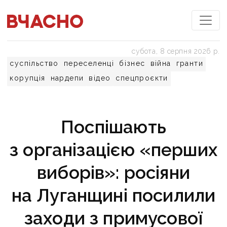
субота, 8 серпня 2026 р.
суспільство
переселенці
бізнес
війна
гранти
корупція
нардепи
відео
спецпроєкти
Поспішають
з організацією «перших
виборів»: росіяни
на Луганщині посилили
заходи з примусової