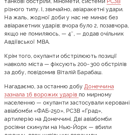
танкові обстріли, міномети, системи
РСЗВ
різного типу. І, звичайно, авіаракетні удари.
На жаль, жодної доби у нас не минає без
авіаракетних ударів: вчора було 2, позавчора,
якщо не помиляюсь, — 4″,
— додав очільник
Авдіївської МВА.
Крім того, окупанти обстрілюють позиції
навколо міста — фіксують 200−300 обстрілів
за добу, повідомив Віталій Барабаш.
Нагадаємо, за останню добу
Донеччина
зазнала 16 ворожих ударів
по мирному
населенню — окупанти застосували керовані
авіабомби «ФАБ-250», РСЗВ «Град»,
артилерію на Донеччині. Дві авіабомби
росіяни скинули на Нью-Йорк — вбили