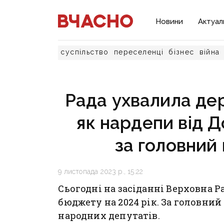
Новини
Актуал
суспільство
переселенці
бізнес
війна
Рада ухвалила де
як нардепи від 
за головний
9 листопада 2023 р., 15:22
Сьогодні на засіданні Верховна 
бюджету на 2024 рік. За головни
народних депутатів.