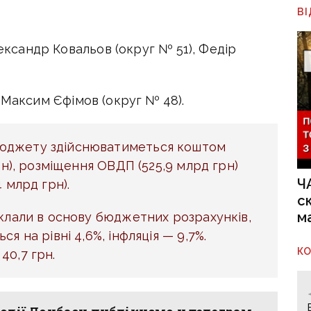
В
ксандр Ковальов (округ № 51), Федір
Максим Єфімов (округ № 48).
юджету здійснюватиметься коштом
рн), розміщення ОВДП (525,9 млрд грн)
Ч
 млрд грн).
с
м
аклали в основу бюджетних розрахунків,
я на рівні 4,6%, інфляція — 9,7%.
К
40,7 грн.