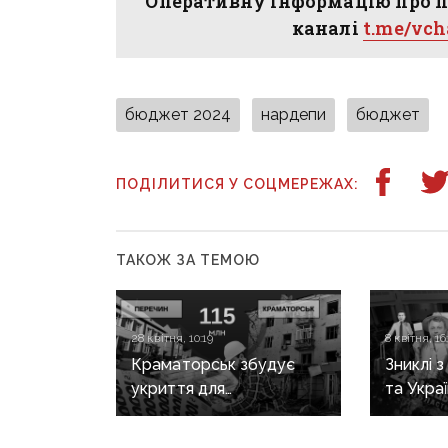
Оперативну інформацію про п
каналі
t.me/vc
бюджет 2024
нардепи
бюджет
ПОДІЛИТИСЯ У СОЦМЕРЕЖАХ:
ТАКОЖ ЗА ТЕМОЮ
28 квітня, 10:19
8 квітня, 16
Краматорськ збудує
Зниклі 
укриття для
та Украї
релокованого ліцею
поділас
на Закарпатті за 115
нардепі