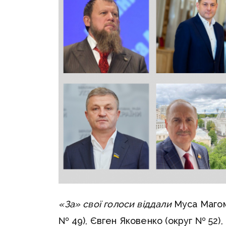
«За» свої голоси віддали
Муса Магоме
№ 49), Євген Яковенко (округ № 52),