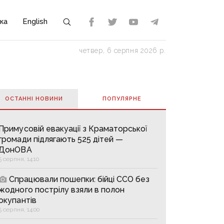
ка
English
четвер, 6 серпня 2026 р.
ОСТАННІ НОВИНИ
ПОПУЛЯРНE
Примусовій евакуації з Краматорської
громади підлягають 525 дітей —
ДонОВА
5 серпня, 14:10
Спрацювали пошепки: бійці ССО без
жодного пострілу взяли в полон
окупантів
5 серпня, 14:00