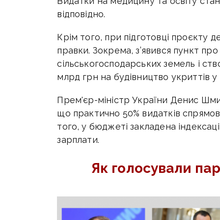
Видатки на медицину та освіту ста
відповідно.
Крім того, при підготовці проєкту 
правки. Зокрема, з’явився пункт про
сільськогосподарських земель і ство
млрд грн на будівництво укриттів у 
Прем'єр-міністр України Денис Шм
що практично 50% видатків спрямова
того, у бюджеті закладена індексаці
зарплати.
Як голосували па