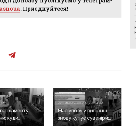
одії Донбасу публікуємо у телеграм-
hasnoua
. Приєднуйтеся!
:32
27 листопада 2025 р., 11:42
з парламенту
Маріуполь у вигнанні
ни: куди
знову купує сувеніри:
я більшість
влада планує витратити
в від Донеччини
225 тисяч гривень на