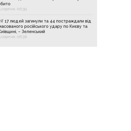
збито
5 серпня, 06:39
17 людей загинули та 44 постраждали від
масованого російського удару по Києву та
Київщині, – Зеленський
5 серпня, 06:38