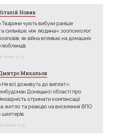
Віталій Новик
«Тварини чують вибухи раніше
та сильніше, ніж людина»: зоопсихолог
розповів, як війна впливає на домашніх
улюбленців
31 липня, 12:33
Дмитро Михальов
«Не всі доживуть до виплат»:
омбудсман Донецької області про
ймовірність отримати компенсації
за житло та реакцію на виселення ВПО
з шелтерів
16 червня, 11:39