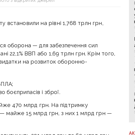
фото з відкритих джерел
 встановили на рівні 1,768 трлн грн,
ся оборона — для забезпечення сил
і 22,1% ВВП або 1,69 трлн грн. Крім того,
 видатки на розвиток оборонно-
БПЛА;
 боєприпасів і зброї.
йже 470 млрд грн. На підтримку
к — майже 15 млрд грн, з них 1 млрд грн —
А