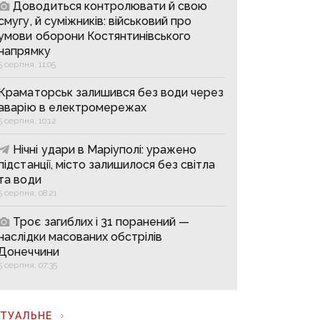
Доводиться контролювати й свою
смугу, й суміжників: військовий про
умови оборони Костянтинівського
напрямку
5 серпня, 11:05
Краматорськ залишився без води через
аварію в електромережах
5 серпня, 10:12
Нічні удари в Маріуполі: уражено
підстанції, місто залишилося без світла
та води
5 серпня, 08:21
Троє загиблих і 31 поранений —
наслідки масованих обстрілів
Донеччини
5 серпня, 07:35
КТУАЛЬНЕ