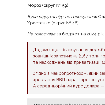
Мороз (округ № 59).
Були відсутні під час голосування
Оле
Христенко (округ № 46).
Не голосував
за бюджет на 2024 рік
Додамо, що фінансування держб
зовнішніх запозичень (1,67 трлн г
та надходжень від приватизації (4
Згідно з макропрогнозом, який з
зростання ВВП наразі прогнозуєтьс
А середньорічний курс долара — 