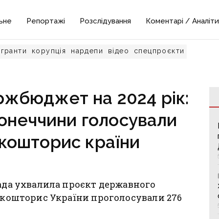
ьне
Репортажі
Розслідування
Коментарі / Аналіти
гранти
корупція
нардепи
відео
спецпроєкти
ржбюджет на 2024 рік:
Донеччини голосували
 кошторис країни
Рада ухвалила проєкт державного
й кошторис України проголосували 276