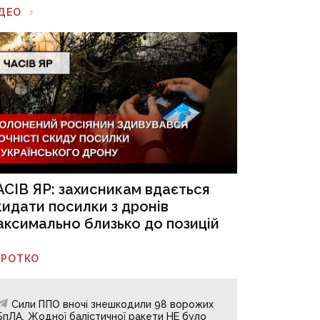
ІДЕО
АСІВ ЯР: захисникам вдається
кидати посилки з дронів
аксимально близько до позицій
ОРОТКО
Сили ППО вночі знешкодили 98 ворожих
БпЛА. Жодної балістичної ракети НЕ було