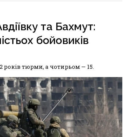
вітражні вироби
діївку та Бахмут:
істьох бойовиків
 років тюрми, а чотирьом — 15.