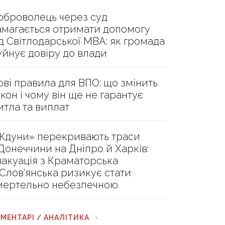
оброволець через суд
амагається отримати допомогу
ід Світлодарської МВА: як громада
уйнує довіру до влади
ові правила для ВПО: що змінить
акон і чому він ще не гарантує
итла та виплат
Ждуни» перекривають траси
 Донеччини на Дніпро й Харків:
вакуація з Краматорська
 Слов’янська ризикує стати
мертельно небезпечною
МЕНТАРІ / АНАЛІТИКА