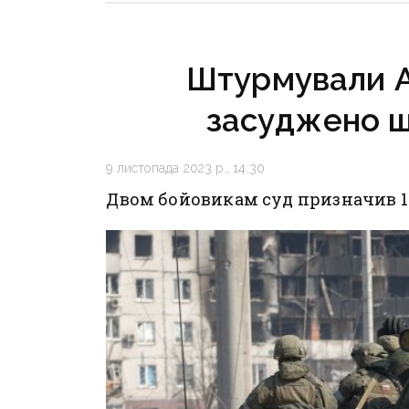
мільйонів: що не так із
тендером
Штурмували Ав
засуджено ш
9 листопада 2023 р., 14:30
Двом бойовикам суд призначив 12