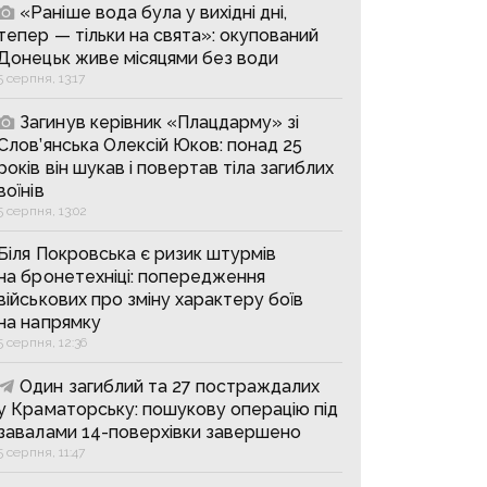
«Раніше вода була у вихідні дні,
тепер — тільки на свята»: окупований
Донецьк живе місяцями без води
5 серпня, 13:17
Загинув керівник «Плацдарму» зі
Слов’янська Олексій Юков: понад 25
років він шукав і повертав тіла загиблих
воїнів
5 серпня, 13:02
Біля Покровська є ризик штурмів
на бронетехніці: попередження
військових про зміну характеру боїв
на напрямку
5 серпня, 12:36
Один загиблий та 27 постраждалих
у Краматорську: пошукову операцію під
завалами 14-поверхівки завершено
5 серпня, 11:47