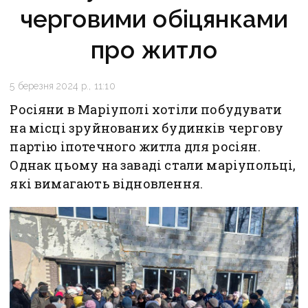
черговими обіцянками
про житло
5 березня 2024 р., 11:10
Росіяни в Маріуполі хотіли побудувати
на місці зруйнованих будинків чергову
партію іпотечного житла для росіян.
Однак цьому на заваді стали маріупольці,
які вимагають відновлення.