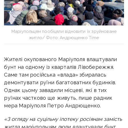
Маріупольцям пообіцяли відновити їх зруйноване
житло/ Фото: Андрющенко Time
Жителі окупованого Маріуполя влаштували
бунт на одному із кварталів Лівобережжя.
Саме там російська «влада» збиралась
демонтувати руїни багатоватних будинків.
Однак цьому завадили місцеві
, які в тих
руїнах частково ще живуть, пише радник
мера Маріуполя Петро Андрющенко.
«З огляду на суцільну іпотеку росіянам замість
житла маріупольцям люди влаштували бунт,