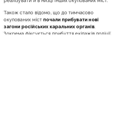
реалізувати й в низці інших окупованих міст.
Також стало відомо, що до тимчасово
окупованих міст
почали прибувати нові
загони російських каральних органів
.
Зокрема фіксується прибуття екіпажів поліції
та посилених загонів росгвардійців.
«Кураторство над усіма підрозділами
отримало російське фсб. Ключова ціль —
пошук підпілля, яке може зірвати процес
проведення так званих виборів президента
рф», — додає ЦНС.
Однак нагадаємо, що український спротив
триває навіть в окупації. Активісти руху
«Жовта стрічка» активно палять
пропагандистські агітки, які роздають