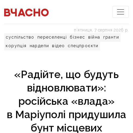
пʼятниця, 7 серпня 2026 р.
суспільство
переселенці
бізнес
війна
гранти
корупція
нардепи
відео
спецпроєкти
«Радійте, що будуть
відновлювати»:
російська «влада»
в Маріуполі придушила
бунт місцевих