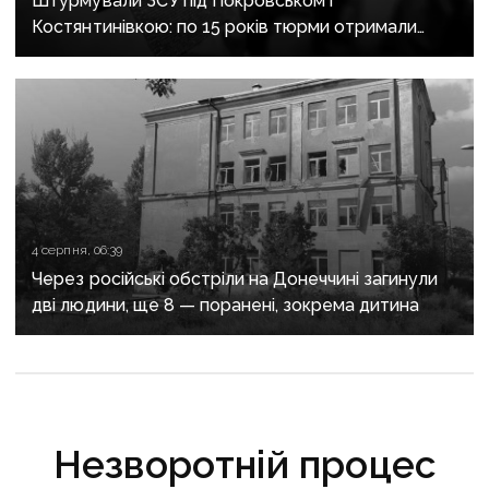
Штурмували ЗСУ під Покровськом і
Костянтинівкою: по 15 років тюрми отримали
десятеро бойовиків, які воювали на боці рф
4 серпня, 06:39
Через російські обстріли на Донеччині загинули
дві людини, ще 8 — поранені, зокрема дитина
Незворотній процес