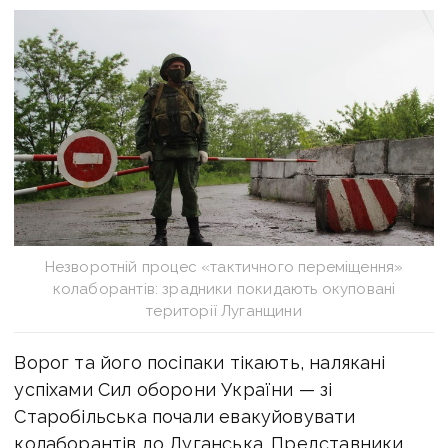
Незворотній процес «тактичного переміщення»
колаборантів: зрадники покидають окуповані
території Луганщини
Ворог та його посіпаки тікають, налякані
успіхами Сил оборони України — зі
Старобільська почали евакуйовувати
колаборантів до Луганська. Представники