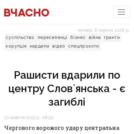
четвер, 6 серпня 2026 р.
суспільство
переселенці
бізнес
війна
гранти
корупція
нардепи
відео
спецпроєкти
Рашисти вдарили по
центру Слов`янська - є
загиблі
10 жовтня 2022 р., 08:50
Чергового ворожого удару центральна