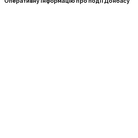
Оперативну інформацію про події Донбасу
публікуємо у телеграм-
каналі
t.me/vchasnoua.
Приєднуйтеся!
новини Донбасу
колаборанти
Луганщина
війна
ПОДІЛИТИСЯ У СОЦМЕРЕЖАХ:
ТАКОЖ ЗА ТЕМОЮ