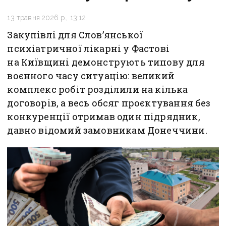
13 травня 2026 р., 13:12
Закупівлі для Слов’янської
психіатричної лікарні у Фастові
на Київщині демонструють типову для
воєнного часу ситуацію: великий
комплекс робіт розділили на кілька
договорів, а весь обсяг проєктування без
конкуренції отримав один підрядник,
давно відомий замовникам Донеччини.