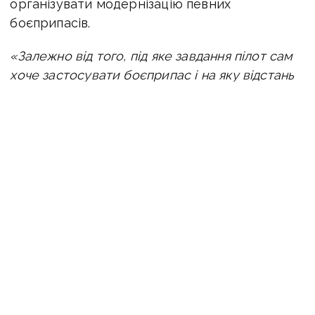
організувати модернізацію певних
боєприпасів.
«Залежно від того, під яке завдання пілот сам
хоче застосувати боєприпас і на яку відстань
він хоче полетіти. Боєприпаси
видозмінюються, допрацьовуються,
покращуються. Може бути видозмінений хвіст,
більш аеродинамічний, для більш стійкого
польоту самого боєприпасу. А пілоти потім
вже нам дають зворотний зв’язок, чи воно
працює»
, — додає боєць на псевдо «Жендос».
Слід зауважити, що окупанти намагаються
діяти «кавалерійськими» наскоками, щоб
проникнути вглиб Костянтинівки, пояснює
командир безпілотних систем «Спалах» 28-ї