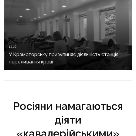
12:16
У Краматорську призупиняє діяльність станція
переливання крові
Росіяни намагаються
діяти
«кавалерійськими»