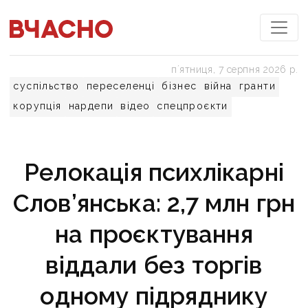
пʼятниця, 7 серпня 2026 р.
суспільство
переселенці
бізнес
війна
гранти
корупція
нардепи
відео
спецпроєкти
Релокація психлікарні
Слов’янська: 2,7 млн грн
на проєктування
віддали без торгів
одному підряднику