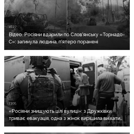
16:27
Відео. Росіяни вдарили по Слов’янську «Торнадо-
С»: загинула людина, п’ятеро поранені
13:05
«Росіяни знищують цілі вулиці»: з Дружківки
триває евакуація, одна з жінок вирішила виїхати
після загибелі чоловіка