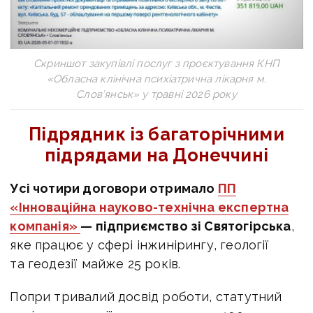
Скриншот закупівлі послуг з проєктування КНП
«Обласна клінічна психіатрична лікарня м.
Слов’янськ» у травні 2026 року
Підрядник із багаторічними
підрядами на Донеччині
Усі чотири договори отримало
ПП
«Інноваційна науково-технічна експертна
компанія»
— підприємство зі Святогірська
,
яке працює у сфері інжинірингу, геології
та геодезії майже 25 років.
Попри тривалий досвід роботи, статутний