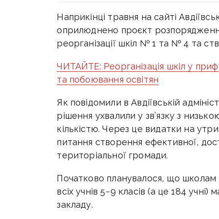
Наприкінці травня на сайті Авдіївсь
оприлюднено проєкт розпорядження
реорганізації шкіл № 1 та № 4 та ст
ЧИТАЙТЕ: Реорганізація шкіл у прифр
та побоювання освітян
Як повідомили в Авдіївській адмініс
рішення ухвалили у зв’язку з низьк
кількістю. Через це видатки на утр
питання створення ефективної, дост
територіальної громади.
Початково планувалося, що школам в
всіх учнів 5−9 класів (а це 184 учні
закладу.