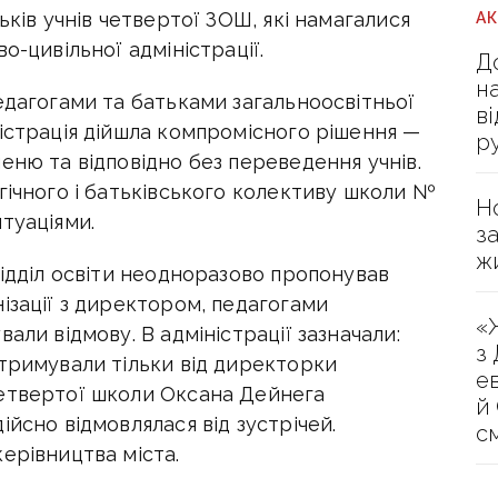
ьків учнів четвертої ЗОШ, які намагалися
А
о-цивільної адміністрації.
Д
н
едагогами та батьками загальноосвітньої
в
істрація дійшла компромісного рішення —
р
еню та відповідно без переведення учнів.
гічного і батьківського колективу школи №
Н
туаціями.
з
ж
відділ освіти неодноразово пропонував
ізації з директором, педагогами
«
али відмову. В адміністрації зазначали:
з
отримували тільки від директорки
е
четвертої школи Оксана Дейнега
й
йсно відмовлялася від зустрічей.
с
ерівництва міста.