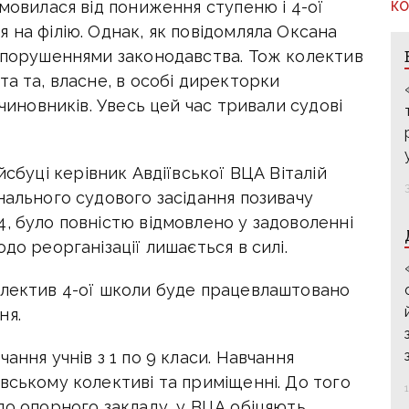
дмовилася від пониження ступеню і 4-ої
КО
 на філію. Однак, як повідомляла Оксана
з порушеннями законодавства. Тож колектив
та та, власне, в особі директорки
 чиновників. Увесь цей час тривали судові
йсбуці керівник Авдіївської ВЦА Віталій
нального судового засідання позивачу
, було повністю відмовлено у задоволенні
до реорганізації лишається в силі.
олектив 4-ої школи буде працевлаштовано
ня.
ання учнів з 1 по 9 класи. Навчання
вському колективі та приміщенні. До того
до опорного закладу, у ВЦА обіцяють