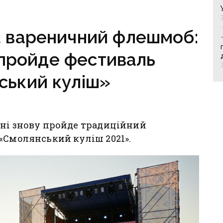
районі, яку нещодавно
вже ремонтували
а вареничний флешмоб:
 пройде фестиваль
ський куліш»
ині знову пройде традиційний
«Смолянський куліш 2021».