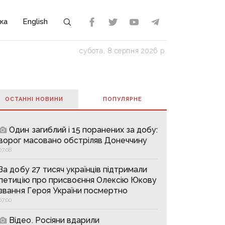
ка
English
субота, 8 серпня 2026 р.
ОСТАННІ НОВИНИ
ПОПУЛЯРНE
Один загиблий і 15 поранених за добу:
ворог масовано обстріляв Донеччину
07:08
За добу 27 тисяч українців підтримали
петицію про присвоєння Олексію Юкову
звання Героя України посмертно
07:00
Відео. Росіяни вдарили