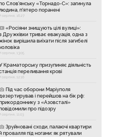
по Слов’янську «Торнадо-С»: загинула
людина, п’ятеро поранені
7 серпня, 16:27
«Росіяни знищують цілі вулиці»:
з Дружківки триває евакуація, одна з
жінок вирішила виїхати після загибелі
чоловіка
7 серпня, 13:05
У Краматорську призупиняє діяльність
станція переливання крові
7 серпня, 12:16
Під час оборони Маріуполя
дезертирував і перейшов на бік рф:
прикордоннику з «Азовсталі»
повідомили про підозру
7 серпня, 11:03
Зруйновані сходи, палаючі квартири
й провалля під ногами: як рятували