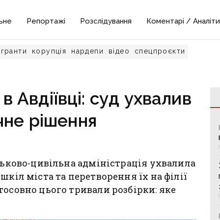
ьне
Репортажі
Розслідування
Коментарі / Аналіти
гранти
корупція
нардепи
відео
спецпроєкти
 в Авдіївці: суд ухвалив
чне рішення
йськово-цивільна адміністрація ухвалила
шкіл міста та перетворення їх на філії
тосовно цього тривали розбірки: яке