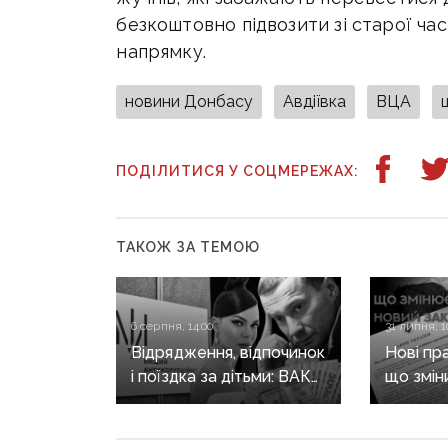
безкоштовно підвозити зі старої ча
напрямку.
новини Донбасу
Авдіївка
ВЦА
ПОДІЛИТИСЯ У СОЦМЕРЕЖАХ:
ТАКОЖ ЗА ТЕМОЮ
6 серпня, 14:00
31 липня, 1
Відрядження, відпочинок
Нові пр
і поїздка за дітьми: ВАКС
що змін
знову відмовив
він ще 
Кириленкам у виїзді
житла т