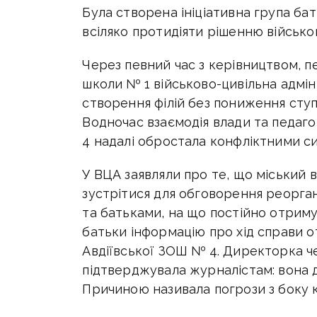
Була створена ініціативна група бат
всіляко протидіяти рішенню військов
Через певний час з керівництвом, п
школи № 1 військово-цивільна адмін
створення філій без пониження ступ
Водночас взаємодія влади та педаго
4 надалі обростала конфліктними си
У ВЦА заявляли про те, що міський 
зустрітися для обговорення реорган
та батьками, на що постійно отримув
батьки інформацію про хід справи 
Авдіївської ЗОШ № 4. Директорка 
підтверджувала журналістам: вона ді
Причиною називала погрози з боку к