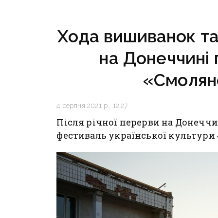
за кордон
Хода вишиванок т
на Донеччині
«Смолян
4 серпня 2021 р., 12:27
Після річної перерви на Донечч
фестиваль української культури 