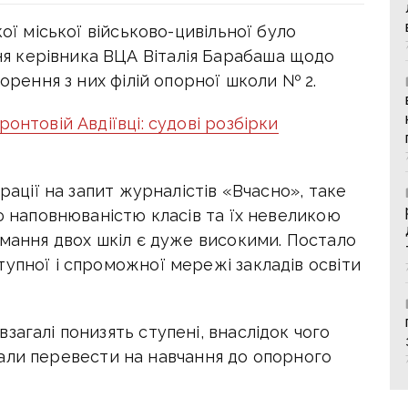
кої міської військово-цивільної було
 керівника ВЦА Віталія Барабаша щодо
ворення з них філій опорної школи № 2.
онтовій Авдіївці: судові розбірки
трації на запит журналістів «Вчасно», таке
ою наповнюваністю класів та їх невеликою
имання двох шкіл є дуже високими. Постало
упної і спроможної мережі закладів освіти
загалі понизять ступені, внаслідок чого
) мали перевести на навчання до опорного