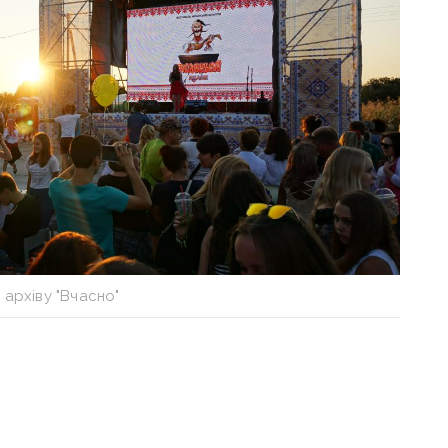
 архіву "Вчасно"
ться 14 серпня у селі Олександро-
нок, козацькі забави, вареничний флешмоб,