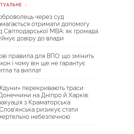
КТУАЛЬНЕ
оброволець через суд
амагається отримати допомогу
ід Світлодарської МВА: як громада
уйнує довіру до влади
ові правила для ВПО: що змінить
акон і чому він ще не гарантує
итла та виплат
Ждуни» перекривають траси
 Донеччини на Дніпро й Харків:
вакуація з Краматорська
 Слов’янська ризикує стати
мертельно небезпечною