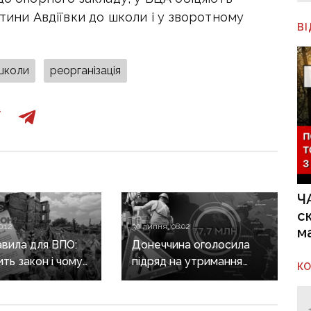
стини Авдіївки до школи і у зворотному
В
школи
реорганізація
Ч
с
0:12
30 липня, 08:02
м
авила для ВПО:
Донеччина оголосила
ить закон і чому
підряд на утримання
К
не гарантує
дороги
а виплат
у Краматорському