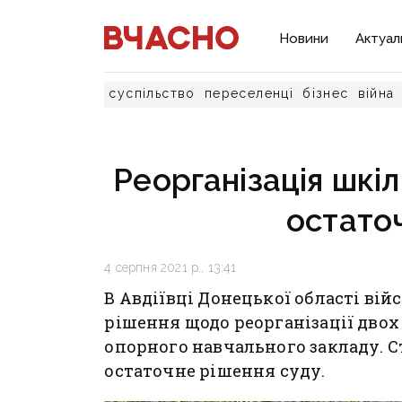
Новини
Актуал
суспільство
переселенці
бізнес
війна
Реорганізація шкіл
остато
4 серпня 2021 р., 13:41
В Авдіївці Донецької області ві
рішення щодо реорганізації двох 
опорного навчального закладу. С
остаточне рішення суду.