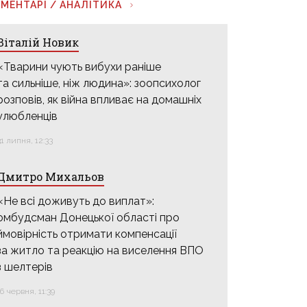
МЕНТАРІ / АНАЛІТИКА
Віталій Новик
«Тварини чують вибухи раніше
та сильніше, ніж людина»: зоопсихолог
розповів, як війна впливає на домашніх
улюбленців
31 липня, 12:33
Дмитро Михальов
«Не всі доживуть до виплат»:
омбудсман Донецької області про
ймовірність отримати компенсації
за житло та реакцію на виселення ВПО
з шелтерів
16 червня, 11:39