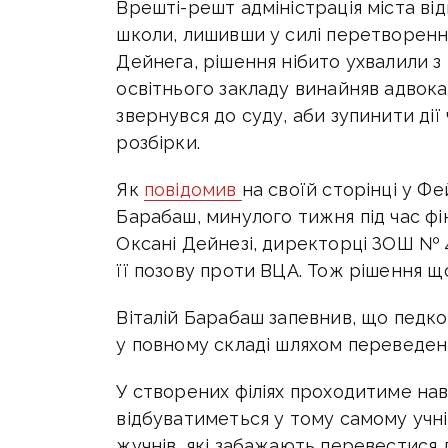
Врешті-решт адміністрація міста ві
школи, лишивши у силі перетворення
Дейнега, рішення нібито ухвалили 
освітнього закладу винайняв адвока
звернувся до суду, аби зупинити дії
розбірки.
Як
повідомив
на своїй сторінці у Фе
Барабаш, минулого тижня під час фі
Оксані Дейнезі, директорці ЗОШ № 4
її позову проти ВЦА. Тож рішення що
Віталій Барабаш запевнив, що педк
у повному складі шляхом переведен
У створених філіях проходитиме навч
відбуватиметься у тому самому учні
жучнів, які забажають перевестися 