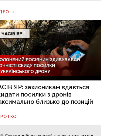
ІДЕО
АСІВ ЯР: захисникам вдається
кидати посилки з дронів
аксимально близько до позицій
ОРОТКО
Єкатеринбург на росії, що за 2 тис. км від