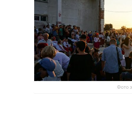
Фото з
Свято української культури відбуде
Калинове.
У програмі фестивалю: хода вишива