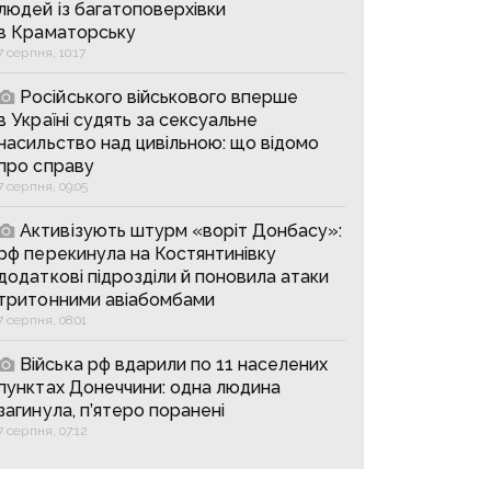
людей із багатоповерхівки
в Краматорську
7 серпня, 10:17
Російського військового вперше
в Україні судять за сексуальне
насильство над цивільною: що відомо
про справу
7 серпня, 09:05
Активізують штурм «воріт Донбасу»:
рф перекинула на Костянтинівку
додаткові підрозділи й поновила атаки
тритонними авіабомбами
7 серпня, 08:01
Війська рф вдарили по 11 населених
пунктах Донеччини: одна людина
загинула, п’ятеро поранені
7 серпня, 07:12