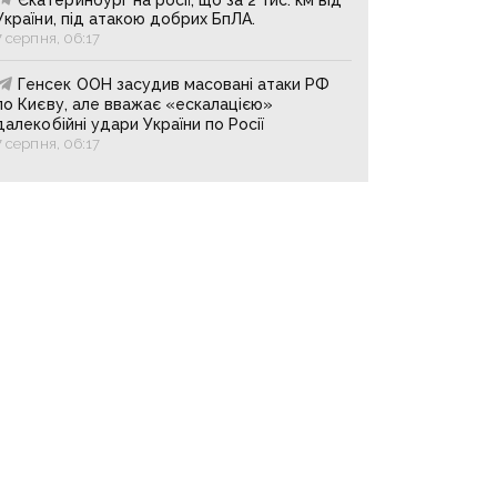
України, під атакою добрих БпЛА.
7 серпня, 06:17
Генсек ООН засудив масовані атаки РФ
по Києву, але вважає «ескалацією»
далекобійні удари України по Росії
7 серпня, 06:17