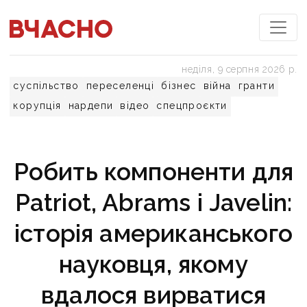
неділя, 9 серпня 2026 р.
суспільство
переселенці
бізнес
війна
гранти
корупція
нардепи
відео
спецпроєкти
Робить компоненти для
Patriot, Abrams і Javelin:
історія американського
науковця, якому
вдалося вирватися