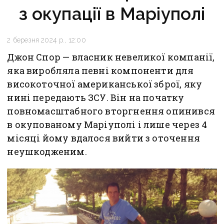
з окупації в Маріуполі
2 березня 2024 р., 12:00
Джон Спор — власник невеликої компанії,
яка виробляла певні компоненти для
високоточної американської зброї, яку
нині передають ЗСУ. Він на початку
повномасштабного вторгнення опинився
в окупованому Маріуполі і лише через 4
місяці йому вдалося вийти з оточення
неушкодженим.