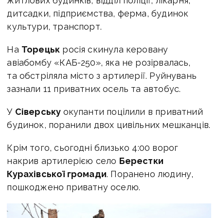
житлових будинків, відділ поліції, лікарня,
дитсадки, підприємства, ферма, будинок
культури, транспорт.
На
Торецьк
росія скинула керовану
авіабомбу «КАБ-250», яка не розірвалась,
та обстріляла місто з артилерії. Руйнувань
зазнали 11 приватних осель та автобус.
У
Сіверську
окупанти поцілили в приватний
будинок, поранили двох цивільних мешканців.
Крім того, сьогодні близько 4:00 ворог
накрив артилерією село
Берестки
Курахівської громади
. Поранено людину,
пошкоджено приватну оселю.