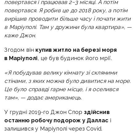
повертався і працював 2−3 місяці. А потім
повертався. Я робив це до 2018 року, а потім
вирішив проводити більше часу і почати жити
в Маріуполі. Там у дружини була квартира», —
каже Джон.
Згодом він
купив житло на березі моря
в Маріуполі
, це був будинок його мрії.
«Я побудував велику кімнату зі скляними
стінами, з яких можна було дивитися на море.
Це було справді гарне місце, і я оселився
там», — додає американець.
У грудні 2019-го Джон Спор
здійснив
останню робочу подорож у Даллас
і
залишився у Маріуполі через Covid.