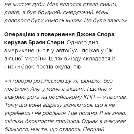
не чистив зуби. М
оє волосся стало сивим,
довге, я був брудний, смердючий. Мені
довелося бути кимось іншим. Це було важко».
Операцією з повернення Джона Спора
керував Браян Стерн
. Одного дня
американець сів у автобус і поїхав у бік
вільної України. Шлях виїзду складався із
низки блок-постів окупантів.
«
Я говорю російською дуже швидко, без
проблем. Але у мене є акцент. І щойно я
відкрию рота на російському КПП — я пропав.
Тому що вони відразу дізнаються, що я не
українець і не росіянин. І це погано.
Я не знаю,
скільки блокпостів пройшов. Однак я очікував
більшого, ніж те, що сталось. Перший