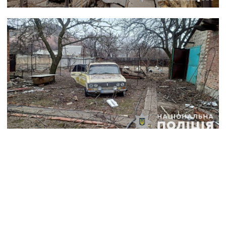
Оперативну інформацію про події
Донбасу публікуємо у телеграм-
каналі
t.me/vchasnoua
. Приєднуйтеся!