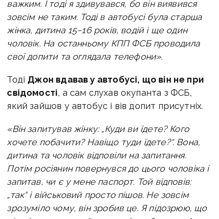
важким. І тоді я здивувався, бо він виявився
зовсім не таким. Тоді в автобусі була старша
жінка, дитина 15−16 років, водій і ще один
чоловік. На останньому КПП ФСБ проводила
свої допити та оглядала телефони».
Тоді
Джон вдавав у автобусі, що він не при
свідомості
, а сам слухав окупанта з ФСБ,
який зайшов у автобус і вів допит присутніх.
«Він запитував жінку: „Куди ви їдете? Кого
хочете побачити? Навіщо туди їдете?“. Вона,
дитина та чоловік відповіли на запитання.
Потім росіянин повернувся до цього чоловіка і
запитав, чи є у мене паспорт. Той відповів:
„так“ і військовий просто пішов. Не зовсім
зрозуміло чому, він зробив це. Я підозрюю, що