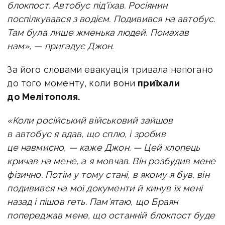
блокпост. Автобус під'їхав. Росіянин
поспілкувався з водієм. Подивився на автобус.
Там була лише жменька людей. Помахав
нам», — пригадує Джон.
За його словами евакуація тривала непогано
до того моменту, коли вони
приїхали
до Мелітополя.
«Коли російський військовий зайшов
в автобус я
вдав, що сплю, і зробив
це навмисно, — каже Джон. — Цей хлопець
кричав на мене, а я мовчав. Він розбудив мене
фізично. Потім у тому стані, в якому я був, він
подивився на мої документи й кинув їх мені
назад і пішов геть. Пам’ятаю, що Браян
попереджав мене, що останній блокпост буде