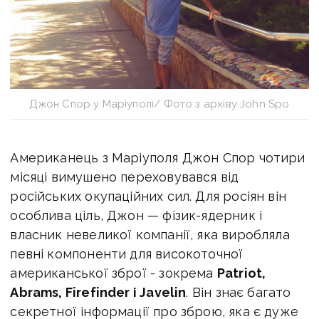
Джон Спор у Маріуполі/ Фото з архіву John Spo
Американець з Маріуполя Джон Спор чотири
місяці вимушено переховувався від
російських окупаційних сил. Для росіян він
особлива ціль, Джон — фізик-ядерник і
власник невеликої компанії, яка виробляла
певні компоненти для високоточної
американської зброї - зокрема
Patriot,
Abrams, Firefinder і Javelin
. Він знає багато
секретної інформації про зброю, яка є дуже