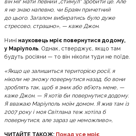
він міг мати певний „стимул“ зробити це. Але
я не знаю напевно, чи Браян причетний
до цього. Загалом вибиратись було дуже
стресово, страшно», — каже Джон.
Нині
науковець мріє повернутися додому,
у Маріуполь
. Однак, стверджує, якщо там
будуть росіяни — то він ніколи туди не поїде.
«Якщо це залишиться територією росії, я
ніколи не зможу повернутися назад, бо вони
зроблять так, щоб я зник або вб’ють мене, —
каже Джон. — Я хотів би повернутися додому.
Я вважаю Маріуполь моїм домом. Я жив там із
2007 року і моя Світлана теж хотіла б
повернутися, але зараз це неможливо»,
ЧИТАЙТЕ ТАКОЖ:
Понад усе мріє