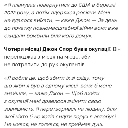
«
Я планував повернутися до США в березні
2022 року, а потім вдерлися росіяни. Мені
не вдалося виїхати, — каже Джон. —
За день
до початку повномасштабної війни вони вже
скидали бомбили біля мого дому».
Чотири місяці Джон Спор був в окупації
. Він
переїжджав з місця на місце, аби
не потрапити до рук окупантів.
«Я робив це, щоб збити їх зі сліду, тому
що якби я був в одному місці, вони б мене
знайшли, — каже Джон. —
Щоб вийти
з окупації мені довелося змінити свою
зовнішність.
Я перетворився на людину, біля
якої ніхто б не хотів сидіти поруч в автобусі.
Не мився, не голився, не приймав душ,