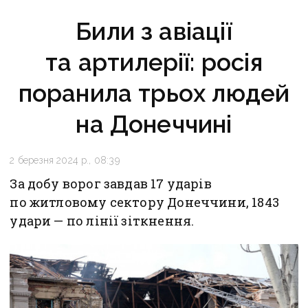
Били з авіації
та артилерії: росія
поранила трьох людей
на Донеччині
2 березня 2024 р., 08:39
За добу ворог завдав 17 ударів
по житловому сектору Донеччини, 1843
удари — по лінії зіткнення.