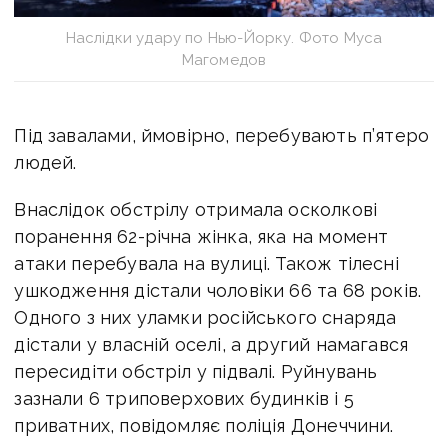
Наслідки удару по Нью-Йорку. Фото Муса
Магомедов
Під завалами, ймовірно, перебувають п’ятеро
людей.
Внаслідок обстрілу отримала осколкові
поранення 62-річна жінка, яка на момент
атаки перебувала на вулиці. Також тілесні
ушкодження дістали чоловіки 66 та 68 років.
Одного з них уламки російського снаряда
дістали у власній оселі, а другий намагався
пересидіти обстріл у підвалі.
Руйнувань
зазнали 6 триповерхових будинків і 5
приватних, повідомляє поліція Донеччини.