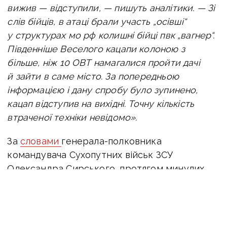
вижив — відступили, — пишуть аналітики. — Зі
слів бійців, в атаці брали участь „осівші“
у структурах мо рф колишні бійці пвк „вагнер“.
Південніше Веселого кацапи колоною з
більше, ніж 10 ОВТ намагалися пройти дачі
й зайти в саме місто. За попередньою
інформацією і дану спробу було зупинено,
кацап відступив на вихідні. Точну кількість
втраченої техніки невідомо».
За
словами
г
енерала-полковника
командувача
Сухопутних військ ЗСУ
Олександра Сирського, протягом минулих
кількох місяців ворожі війська не досягли
значних цілей на сході, які перед ними
ставило російське командування.