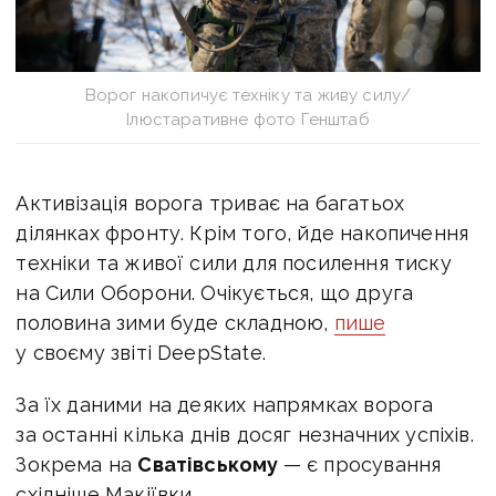
Ворог накопичує техніку та живу силу/
Ілюстаративне фото Генштаб
Активізація ворога триває на багатьох
ділянках фронту. Крім того, йде накопичення
техніки та живої сили для посилення тиску
на Сили Оборони. Очікується, що друга
половина зими буде складною,
пише
у своєму звіті DeepState.
За їх даними на деяких напрямках ворога
за останні кілька днів досяг незначних успіхів.
Зокрема на
Сватівському
— є просування
східніше Макіївки.