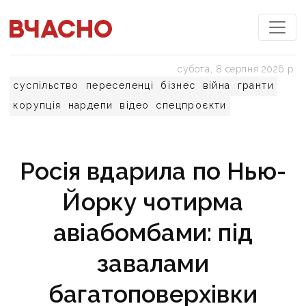
субота, 8 серпня 2026 р.
суспільство
переселенці
бізнес
війна
гранти
корупція
нардепи
відео
спецпроєкти
Росія вдарила по Нью-
Йорку чотирма
авіабомбами: під
завалами
багатоповерхівки