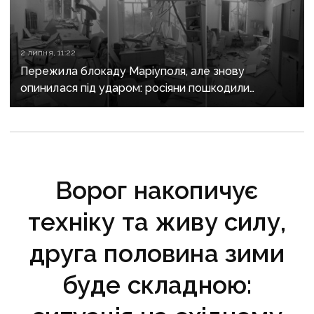
2 липня, 11:22
Пережила блокаду Маріуполя, але знову
опинилася під ударом: росіяни пошкодили
евакуйовану до Києва лікарню Донеччини
Ворог накопичує
техніку та живу силу,
друга половина зими
буде складною: