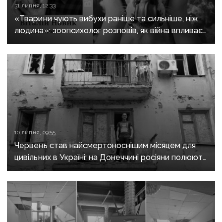
31 липня, 12:33
«Тварини чують вибухи раніше та сильніше, ніж
людина»: зоопсихолог розповів, як війна впливає
на домашніх улюбленців
10 липня, 09:55
Червень став найсмертоноснішим місяцем для
цивільних в Україні: на Донеччині росіяни полюють
на людей FPV-дронами та нищать житлові
квартали