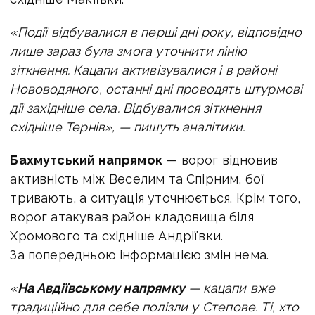
«Події відбувалися в перші дні року, відповідно
лише зараз була змога уточнити лінію
зіткнення. Кацапи активізувалися і в районі
Нововодяного, останні дні проводять штурмові
дії західніше села. Відбувалися зіткнення
східніше Тернів», — пишуть аналітики.
Бахмутський напрямок
— ворог відновив
активність між Веселим та Спірним, бої
тривають, а ситуація уточнюється. Крім того,
ворог атакував район кладовища біля
Хромового та східніше Андріївки.
За попередньою інформацією змін нема.
«
На Авдіївському напрямку
— к
ацапи вже
традиційно для себе полізли у Степове. Ті, хто