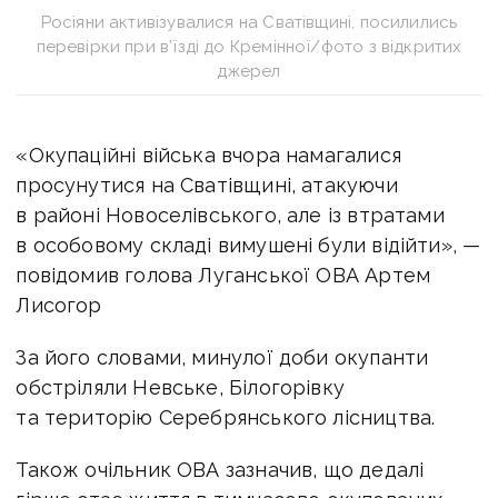
Росіяни активізувалися на Сватівщині, посилились
перевірки при в’їзді до Кремінної/фото з відкритих
джерел
«Окупаційні війська вчора намагалися
просунутися на Сватівщині, атакуючи
в районі Новоселівського, але із втратами
в особовому складі вимушені були відійти», —
повідомив голова Луганської ОВА Артем
Лисогор
За його словами, минулої доби окупанти
обстріляли Невське, Білогорівку
та територію Серебрянського лісництва.
Також очільник ОВА зазначив, що дедалі