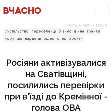
субота, 8 серпня 2026 р.
суспільство
переселенці
бізнес
війна
гранти
корупція
нардепи
відео
спецпроєкти
Росіяни активізувалися
на Сватівщині,
посилились перевірки
при в'їзді до Кремінної -
голова ОВА