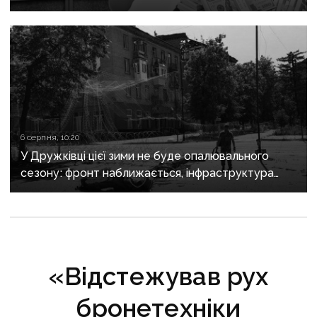
6 серпня, 10:20
У Дружківці цієї зими не буде опалювального
сезону: фронт наближається, інфраструктура
критично зруйнована
«Відстежував рух
бронетехніки