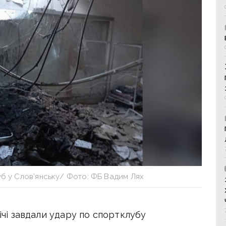
уб у Слов’янську/ Фото: ФБ Вадим Лях
вічі завдали удару по спортклубу