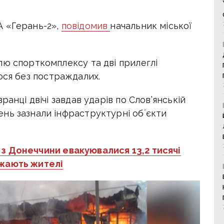
А «Герань-2»,
повідомив
начальник міської
лю спорткомплексу та дві прилеглі
ося без постраждалих.
вранці двічі завдав ударів по Слов’янській
нь зазнали інфраструктурні обʼєкти
 з Донеччини евакуювалися 13,2 тисячі
джають жителі