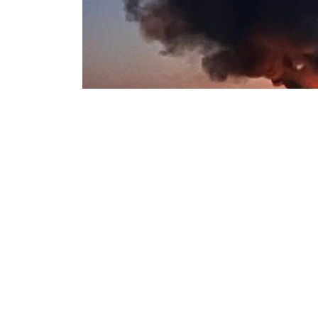
В Маріуполі спалахнула пожежа, а на йог
В окупованому Маріуполі вчора
ввеч
Зокрема, влучання було в районі 23