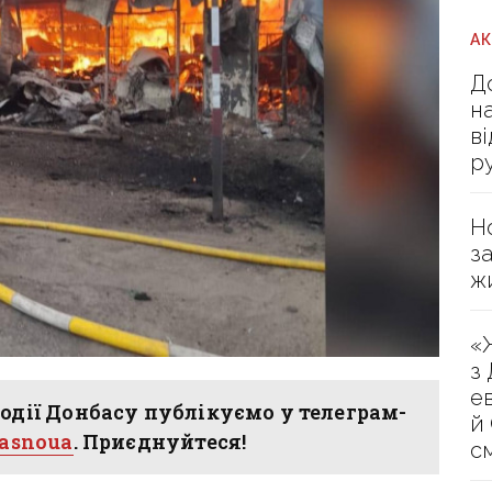
А
Д
н
в
р
Н
з
ж
«
з
е
одії Донбасу публікуємо у телеграм-
й
hasnoua
. Приєднуйтеся!
с