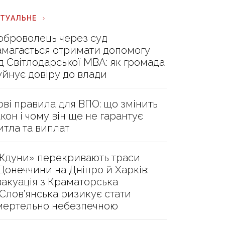
КТУАЛЬНЕ
оброволець через суд
амагається отримати допомогу
ід Світлодарської МВА: як громада
уйнує довіру до влади
ові правила для ВПО: що змінить
акон і чому він ще не гарантує
итла та виплат
Ждуни» перекривають траси
 Донеччини на Дніпро й Харків:
вакуація з Краматорська
 Слов’янська ризикує стати
мертельно небезпечною