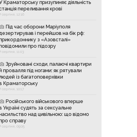
У Краматорську призупиняє діяльність
станція переливання крові
7 серпня, 12:16
Під час оборони Маріуполя
дезертирував і перейшов на бік рф:
прикордоннику з «Азовсталі»
повідомили про підозру
7 серпня, 11:03
Зруйновані сходи, палаючі квартири
й провалля під ногами: як рятували
людей із багатоповерхівки
в Краматорську
7 серпня, 10:17
Російського військового вперше
в Україні судять за сексуальне
насильство над цивільною: що відомо
про справу
7 серпня, 09:05