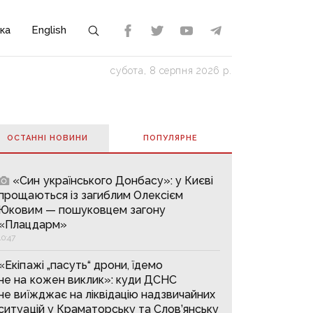
ка
English
субота, 8 серпня 2026 р.
ОСТАННІ НОВИНИ
ПОПУЛЯРНE
«Син українського Донбасу»: у Києві
прощаються із загиблим Олексієм
Юковим — пошуковцем загону
«Плацдарм»
10:47
«Екіпажі „пасуть“ дрони, їдемо
не на кожен виклик»: куди ДСНС
не виїжджає на ліквідацію надзвичайних
ситуацій у Краматорську та Слов’янську