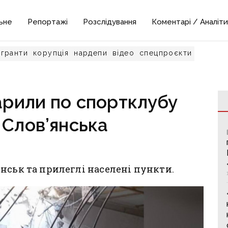
ьне
Репортажі
Розслідування
Коментарі / Аналіти
гранти
корупція
нардепи
відео
спецпроєкти
дарили по спортклубу
 Слов’янська
нськ та прилеглі населені пункти.