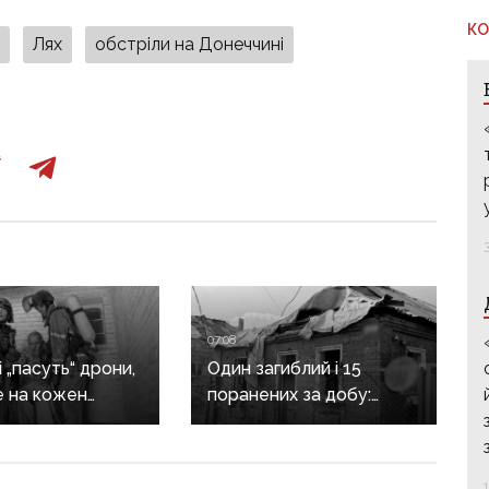
КО
к
Лях
обстріли на Донеччині
07:08
 „пасуть“ дрони,
Один загиблий і 15
е на кожен
поранених за добу:
: куди ДСНС
ворог масовано
джає на
обстріляв Донеччину
цію надзвичайних