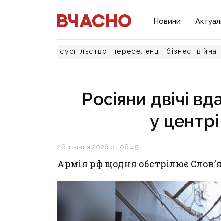
Новини
Актуал
суспільство
переселенці
бізнес
війна
Росіяни двічі в
у центрі
28 травня 2026 р., 08:45
Армія рф щодня обстрілює Слов’я