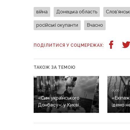
війна
Донецька область
Слов'янсь
російські окупанти
Вчасно
ПОДІЛИТИСЯ У СОЦМЕРЕЖАХ:
ТАКОЖ ЗА ТЕМОЮ
10:47
09:00
«Син українського
«Екіпажі
Донбасу»: у Києві
їдемо н
прощаються із загиблим
виклик»
Олексієм Юковим —
не виїж
пошуковцем загону
ліквіда