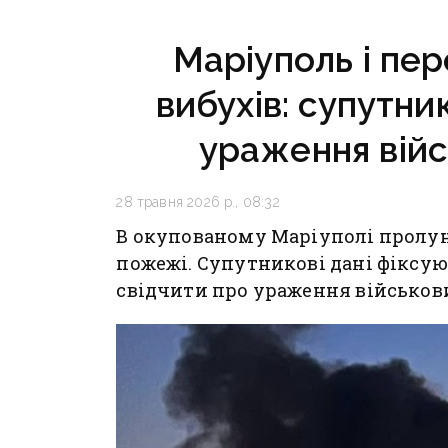
«Плацдарм»
ситуаці
у Крама
Маріуполь і пере
та Слов
вибухів: супутни
ураження війс
28 травня 2026 р., 08:32
В окупованому Маріуполі пролун
пожежі. Супутникові дані фіксую
свідчити про ураження військових