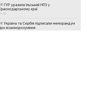
ГУР уразила Ільський НПЗ у
Краснодарському краї
12:49
Україна та Сербія підписали меморандум
про взаєморозуміння
12:48
росіяни влучили в рейсовий автобус у
Нікополі — є загиблий та поранений
12:48