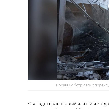
Росіяни обстріляли спорткл
Сьогодні вранці російські війська д