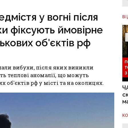
й
торську
дмістя у вогні після
’янську
В
ки фіксують ймовірне
ькових об'єктів рф
али вибухи, після яких виникли
ть теплові аномалії, що можуть
 об'єктів рф у місті та на околицях.
Ч
с
м
К