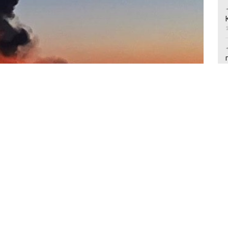
о околицях горіла база росіян/ Ілюстративне фото
ері, 27 травня, прозвучала серія вибухів.
 МКР. Місцеві зафіксували велику пожежу.