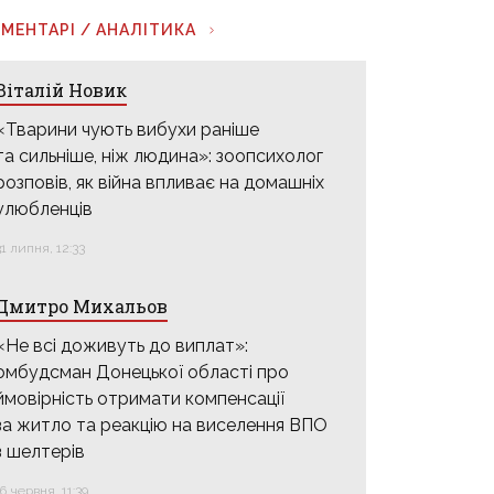
МЕНТАРІ / АНАЛІТИКА
Віталій Новик
«Тварини чують вибухи раніше
та сильніше, ніж людина»: зоопсихолог
розповів, як війна впливає на домашніх
улюбленців
31 липня, 12:33
Дмитро Михальов
«Не всі доживуть до виплат»:
омбудсман Донецької області про
ймовірність отримати компенсації
за житло та реакцію на виселення ВПО
з шелтерів
16 червня, 11:39