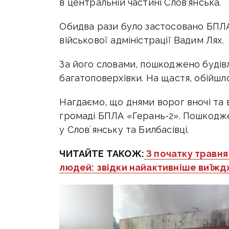
в центральній частині Слов’янська.
Обидва рази було застосовано БПЛ
військової адміністрації Вадим Лях.
За його словами, пошкоджено будів
багатоповерхівки.
На щастя, обійшл
Нагдаємо, що днями
ворог вночі та 
громаді БПЛА «Герань-2».
Пошкодже
у Словʼянську та Билбасівці.
ЧИТАЙТЕ ТАКОЖ:
З початку травня
людей: звідки найактивніше виїж