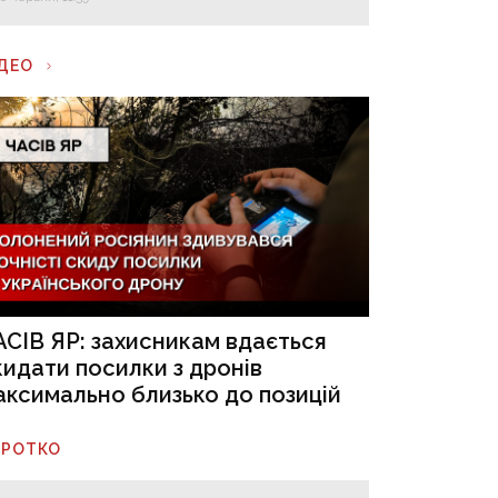
ІДЕО
АСІВ ЯР: захисникам вдається
кидати посилки з дронів
аксимально близько до позицій
ОРОТКО