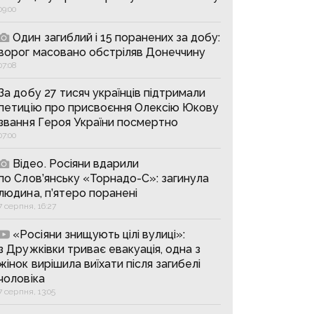
09:00
Один загиблий і 15 поранених за добу:
ворог масовано обстріляв Донеччину
07:08
За добу 27 тисяч українців підтримали
петицію про присвоєння Олексію Юкову
звання Героя України посмертно
07:00
Відео. Росіяни вдарили
по Слов’янську «Торнадо-С»: загинула
людина, п’ятеро поранені
7 серпня, 16:27
«Росіяни знищують цілі вулиці»:
з Дружківки триває евакуація, одна з
жінок вирішила виїхати після загибелі
чоловіка
7 серпня, 13:05